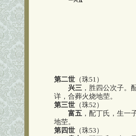
第二世
（珠51）
兴三
，胜四公次子。
详，合葬火烧地茔。
第三世
（珠52）
富五
，配丁氏，生一
地茔。
第四世
（珠53）