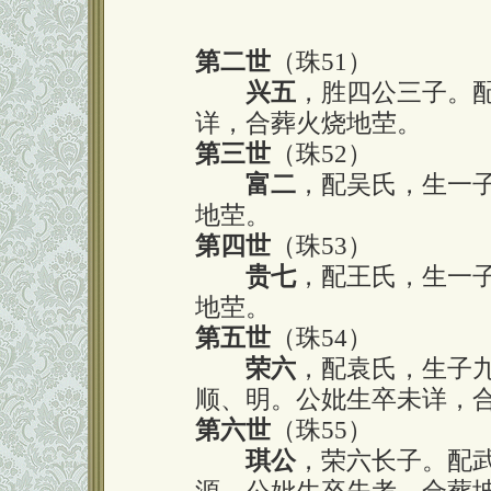
第二世
（珠51）
兴五
，胜四公三子。
详，合葬火烧地茔。
第三世
（珠52）
富二
，配吴氏，生一
地茔。
第四世
（珠53）
贵七
，配王氏，生一
地茔。
第五世
（珠54）
荣六
，配袁氏，生子
顺、明。公妣生卒未详，
第六世
（珠55）
琪公
，荣六长子。配