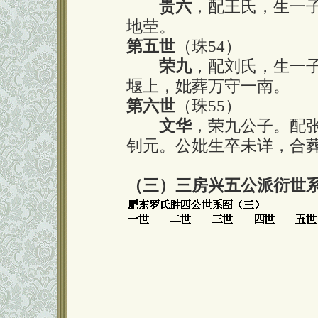
贵六
，配王氏，生一
地茔。
第五世
（珠54）
荣九
，配刘氏，生一
堰上，妣葬万守一南。
第六世
（珠55）
文华
，荣九公子。配
钊元。公妣生卒未详，合
（三）三房兴五公派衍世