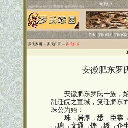
晚上好！
首页
罗氏家族
罗氏家话
罗氏家园
→
罗氏归宗
→
罗氏归宗
安徽肥东罗
安徽肥东罗氏一族，始
乱迁皖之宣城，复迁肥东
珠公为始：
珠→居厚→悉→臣恭
→瑭→文通→铿→绥→企