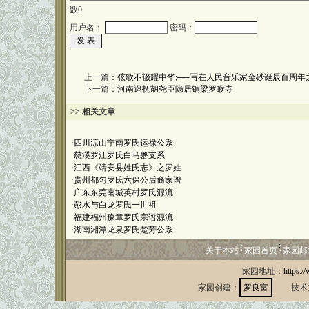
数
0
用户名：
密码：
上一篇：
弦歌不辍耀中华;──写在人民音乐家金砂诞辰百周年
下一篇：
河南巡抚胡尧臣隐居铜梁罗睺寺
>> 相关文章
·
四川涼山宁南罗氏运禄公系
·
慈溪罗江罗氏白马嶴支系
·
江西《靖安县姓氏志》之罗姓
·
贵州都匀罗氏六保公后裔家谱
·
广东东莞南城英村罗氏源流
·
彭水与白龙罗氏一世祖
·
福建福州豫章罗氏宗谱源流
·
湖南湘潭龙泉罗氏楚芳公系
关于本站
家园首页
家园邮
家园地址：
https:/
家园创建：
罗良富
技术支