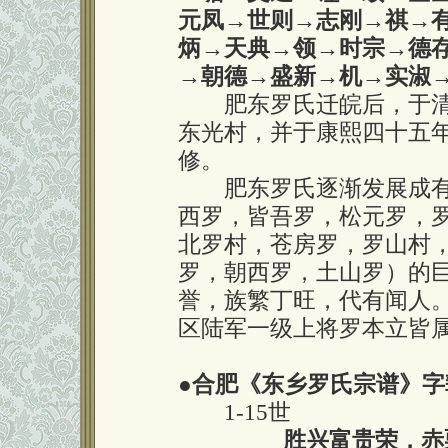
元凤→世则→志刚→祺→
炳→天典→领→时宗→德
→朝德→盛新→机→实淑
肥东罗氏迁皖后，于清
东光村，并于康熙四十五
修。
肥东罗氏逐渐发展成有
西罗，皆吾罗，松元罗，
北罗村，苍房罗，罗山村
罗，朝西罗，土山罗）的巨
誉，族繁丁旺，代有闻人
区陆军一级上将罗本立皆
●
合肥《东乡罗氏宗谱》字
1-15世
胜兴富贵荣，赤