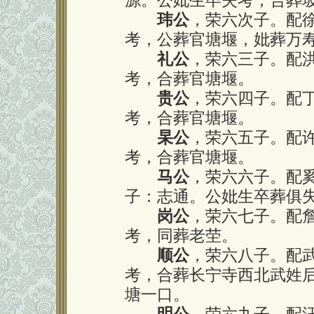
源。公妣生卒失考，合葬
玮公
，荣六次子。配
考，公葬官塘堰，妣葬万
礼公
，荣六三子。配
考，合葬官塘堰。
贵公
，荣六四子。配
考，合葬官塘堰。
杲公
，荣六五子。配
考，合葬官塘堰。
马公
，荣六六子。配
子：志通。公妣生卒葬俱
岗公
，荣六七子。配
考，同葬老茔。
顺公
，荣六八子。配
考，合葬长宁寺西北武姓
塘一口。