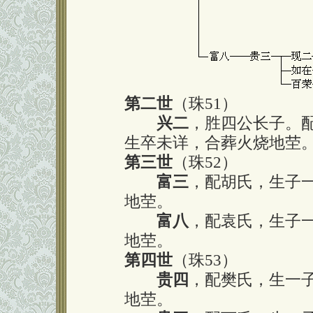
第二世
（珠51）
兴二
，胜四公长子。
生卒未详，合葬火烧地茔
第三世
（珠52）
富三
，配胡氏，生子
地茔。
富八
，配袁氏，生子
地茔。
第四世
（珠53）
贵四
，配樊氏，生一
地茔。