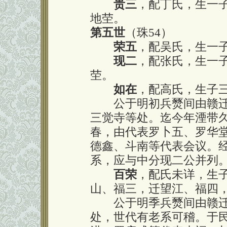
贵三
，配丁氏，生一
地茔。
第五世
（珠54）
荣五
，配吴氏，生一
现二
，配张氏，生一
茔。
如在
，配高氏，生子
公于明初兵燹间由赣迁
三觉寺等处。迄今年湮带
春，由代表罗卜五、罗华
德鑫、斗南等代表会议。
系，应与中分现二公并列
百荣
，配氏未详，生
山、福三，迁望江、福四
公于明季兵燹间由赣迁
处，世代有老系可稽。于