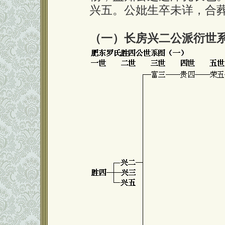
兴五。公妣生卒未详，合
（一）长房兴二公派衍世