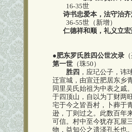
16-35世
诗书忠爱本，法守治齐
36-55世（新增）
仁德祥和顺，礼义立宏
●
肥东罗氏胜四公世次录
（
第一世
（珠50）
胜四
，应玘公子，讳
迁宣城，由宣迁肥居东乡
同里吴氏始祖为中表之戚
于四顶山，自以为丁财两
宅于今之皆吾村，卜葬于
逊，丁则过之。此数百年
可信。村中至今犹存瓦屋
物，益知公之遗泽孔长也