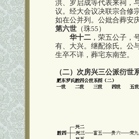
洪、罗启成等代表来祠，
议。经大会议决联宗合修
如在公并列。公妣合葬安
第六世
（珠55）
华十二
，荣五公子，
有、大兴。继配徐氏。公
生卒不详，葬宅东南茔。
（二）次房兴三公派衍世