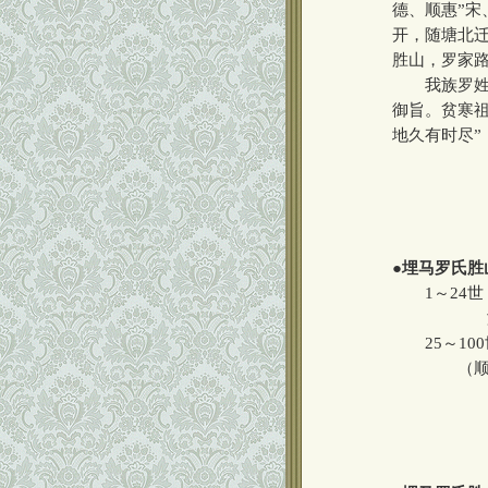
德、顺惠”宋
开，随塘北
胜山，罗家路
我族罗姓渊
御旨。贫寒
地久有时尽
●
埋马罗氏胜
1～24世
25～100
（顺
绍基斯协
鹤声常震
登朝同肃