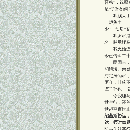
晋秩”，祝愿
是“子孙如何
我族人丁在
一炬焦土，
少”，劫后“
我罗家路罗
名，脉承埋马
我支始迁祖
今已传至二
民国来，我
和镇海、余
海定居为家
厮守，叶落
诲子孙也，
今我埋马胜
世字行，还
世起至百世止
绍基斯协运
达，师时奉
防与先祖字行