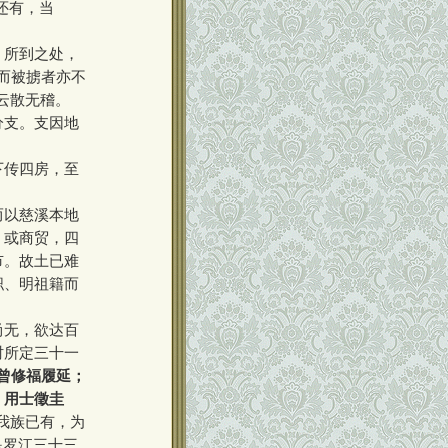
还有，当
，所到之处，
而被掳者亦不
云散无稽。
分支。支因地
下传四房，至
而以慈溪本地
，或商贸，四
市。故土已难
职、明祖籍而
尚无，欲达百
时所定三十一
曾修福履延；
；用士徵圭
行我族已有，为
是罗江三十三