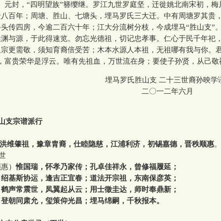
、元封，“四明望族”簪缨继。罗江九世罗庭坚，迁徙姚北南宋初，梅
迁八百年；周塘、胜山、七塘头，埋马罗氏三大迁。中有周塘罗其贵
头传四房，今逾二百六十年；江大分流树分枝，今成埋马“胜山支”
与源，于此得速览。勿忘光德祖，切记忠孝事。仁心于民千年祀
祖宗更需敬，须知育裔倍受苦；木本水源人本祖，无祖哪有我与你。君
”，富贵荣华是浮云。唯有先祖血，万世流在身；要使子孙贤，从己敬
埋马罗氏胜山支 二十三世裔孙映学
二〇一二年六月
0000000
山支宗谱派行
洪维肇祖，豫章胄裔，仕睦隐慈，江浦利济，初锡嘉德，晋秩顺惠
世
惠）
惟国瑞，怀孝乃家传；孔卓佳祥永，曾修福履延；
运，逢吉正宜春；道法开宗祖，东南保彦英；
世，凤翼起从云；用士徵圭达，师时奉鼎新；
允，玺策仰光昌；埋马绵嗣，千秋报本。