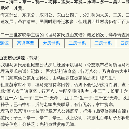
辛一→润二→举一→视一→均祥→孟庆→本源→乐坤→永一→昌四→
→承祥→其贵
。
东升公、东来公、东阳公、东山公四子，分别称为大房、二房、
快速发展，虽在清末、民国时期外迁极多，但现居四灶村者仍有五百
。
十三世罗映学主编的《埋马罗氏胜山支谱》概述如次，详考请查
渊源
宗谱字辈
大房世系
二房世系
三房世系
四房
山支历史渊源
（节录）
埋马罗氏始祖庭坚公从罗江迁居余姚埋马（今慈溪市横河镇埋马
马罗氏宗谱》记载：“吾族始祖讳庭坚，行万八公，乃唐宣宗大中
部尚书顺惠侯公第九世孙也，由慈邑罗江徙家姚之梅川埋马里”。
显赫家世不同，埋马先祖贫寒困苦，否则不会他乡傍海而居。查
记载“百八次子讳庭坚，行万八，生配卒葬俱失考，生三子，长亚十六
查“亚十六”生一子“三千二”无考，“亚廿二”生一子“三千五”无考。
有孙子，已当中年，后与老家失去联系；有行无名，家世贫寒。
马罗氏宗谱>>世传表记载万八公讳庭坚，行洪（后裔修谱时自编
续范氏；子三：辛一、辛二、辛三。以上说明，我族七百年后子孙辑
墓葬等信息十分缺乏；先祖身世贫寒无闻。