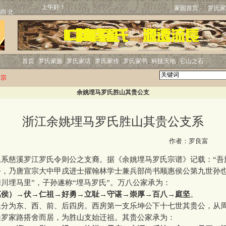
上午好！
家园首页
罗氏家
首页
罗氏家族
罗氏家话
罗氏家传
罗氏家书
科技天地
它山之石
归宗
余姚埋马罗氏胜山其贵公支
浙江余姚埋马罗氏胜山其贵公支系
http:
作者：罗良富
慈溪罗江罗氏令则公之支裔。据《余姚埋马罗氏宗谱》记载：“吾
公，乃唐宣宗大中甲戌进士擢翰林学士兼兵部尚书顺惠侯公第九世孙
川埋马里”，子孙遂称“埋马罗氏”。万八公家承为：
惠侯）→伏→仁祖→好勇→立耻→守谌→崇厚→百八→庭坚
。
为东、西、前、后四房。西房第一支乐坤公下十七世其贵公，从
山罗家路搭舍而居，为胜山支始迁祖。其贵公家承为：