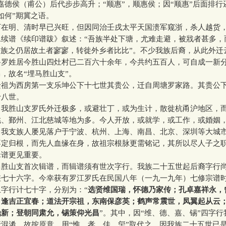
嘉德侯（甫公）后代步步高升；“顺惠”，顺惠侯；因“顺惠”后面排行
如何”期冀之语。
明、清时早已兴旺，但因同治壬戌太平天国溃军窥浙，杀人越货
二续谱《续印谱跋》叙述：“吾族半处下塘，尤难走避，被戕者甚多，
吾族之仍居故土者寥寥，转徙外乡者比比”。不少我族后裔，从此外迁
姓居今胜山四灶村已二百六十余年，今共约五百人，可自成一新
，故名“埋马胜山支”。
为西房第一支乐坤公下十七世其贵公，迁自周塘罗家路。其贵公
十八世。
胜山支罗氏外迁极多，或避壮丁，或为生计，散徙杭甬沪地区，
姚、鄞州、江北慈城等地为多。今人开放，或就学，或工作，或婚姻
，我支族人屡见落户于宁波、杭州、上海、南昌、北京、深圳等大城
不定归根，而先人血缘在身，故祖宗根脉更需铭记，其所以尽人子之
辑谱更见重要。
山支首次辑谱，而辑谱须有世次字行。我族二十五世起后裔字行
差七十六字。今幸获有罗江罗氏在民国八年（一九一九年）七修宗谱
字行计七十字，分别为：“
选贤维国瑞，怀德乃家传；孔卓嘉祥永，
，逢吉正宜春；道法开宗祖，东南保彦英；鹤声常震世，凤翼起从云
鼎新；登朝同肃允，锡策仰光昌
”。其中，因“维、德、嘉、锡”四字
混淆，故按原意，用“惟、孝、佳、玺”取代之。因我族二十五世已