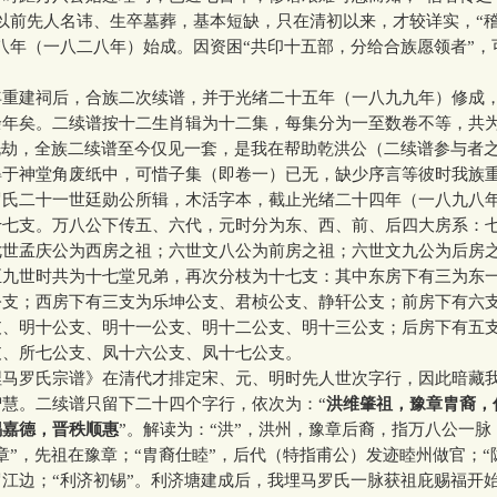
以前先人名讳、生卒墓葬，基本短缺，只在清初以来，才较详实，“
八年（一八二八年）始成。因资困“共印十五部，分给合族愿领者”，
建祠后，合族二次续谱，并于光绪二十五年（一八九九年）修成
余年矣。二续谱按十二生肖辑为十二集，每集分为一至数卷不等，共
洗劫，全族二续谱至今仅见一套，是我在帮助乾洪公（二续谱参与者
得于神堂角废纸中，可惜子集（即卷一）已无，缺少序言等彼时我族
罗氏二十一世廷勋公所辑，木活字本，截止光绪二十四年（一八九八
十七支。万八公下传五、六代，元时分为东、西、前、后四大房系：
七世孟庆公为西房之祖；六世文八公为前房之祖；六世文九公为后房
至九世时共为十七堂兄弟，再次分枝为十七支：其中东房下有三为东
公支；西房下有三支为乐坤公支、君桢公支、静轩公支；前房下有六
支、明十公支、明十一公支、明十二公支、明十三公支；后房下有五
支、所七公支、凤十六公支、凤十七公支。
罗氏宗谱》在清代才排定宋、元、明时先人世次字行，因此暗藏
智慧。二续谱只留下二十四个字行，依次为：“
洪维肇祖，豫章胄裔，
锡嘉德，晋秩顺惠
”。解读为：“洪”，洪州，豫章后裔，指万八公一脉
章”，先祖在豫章；“胄裔仕睦”，后代（特指甫公）发迹睦州做官；“
江边；“利济初锡”。利济塘建成后，我埋马罗氏一脉获祖庇赐福开始