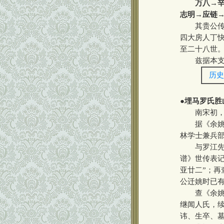
万八→
志明→应链
其贵公传有
四大房人丁
至二十八世
兹据本支二
历史
●
埋马罗氏胜
南宋初，我
据《余姚埋
林学士兼兵
与罗江先祖
谱》世传表
亚廿二”；再
公迁姚时已
查《余姚埋
继闻人氏，
讳、生卒、