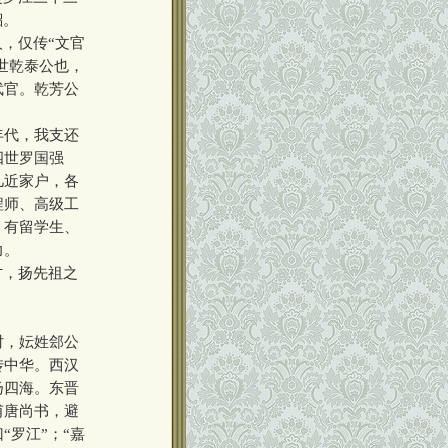
貂。
，仅传“文官
世乾泰公也，
武官。乾芳公
年代，我支还
四世罗国强
几近家户，各
程师、高级工
；有留学生、
力。
才，扬先祖之
纣，妘姓郐公
传中华。西汉
扬四海。东晋
甫唐尚书，避
罗江”；“嘉