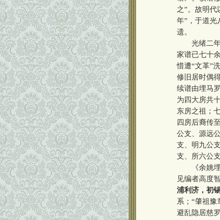
之”。故明代
年”，于道光
遗。
光绪二年重
家谱已七十
惜遭“文革”
修旧居时偶
续谱由埋马
为四大房共
东房之祖；
四房后裔传
公支、源远
支、明九公
支、所六公
《余姚埋马
见编者高度
浦利济，初
系；“肇祖豫
避乱隐居慈罗