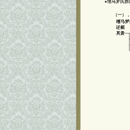
●
埋马罗氏胜
（一）