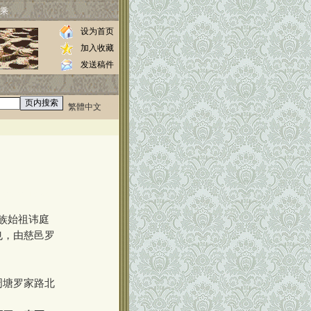
乘
设为首页
加入收藏
发送稿件
繁體中文
0000
//www.luos.org
族始祖讳庭
也，由慈邑罗
周塘罗家路北