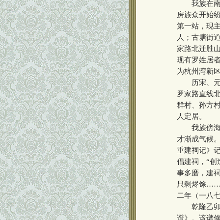
我族在南宋
房族众开始
第一站，现
人；古塘街
家路北迁胜
现有罗姓居
为杭州湾新
历宋、元、
罗家路直线
群村、孙方
人定居。
我族傍海谋
才渐成气候。
重建祠记》记
倡建祠，“创
事多磨，建
只剩烬馀……
二年（一八七
乾隆乙卯建
谱》。该谱