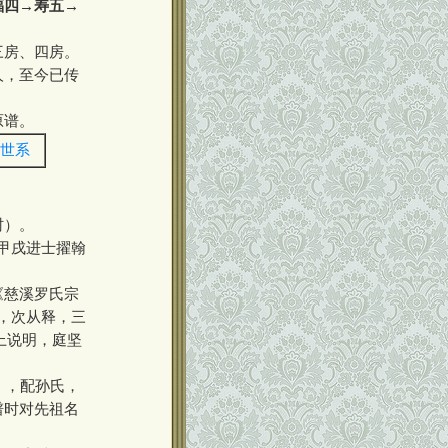
福四→寿五→
三房、四房。
人，至今已传
原谱。
世系
村）。
甲戌进士擢翰
《慈溪罗氏宗
，次从释，三
以上说明，庭坚
），配孙氏，
谱时对先祖名