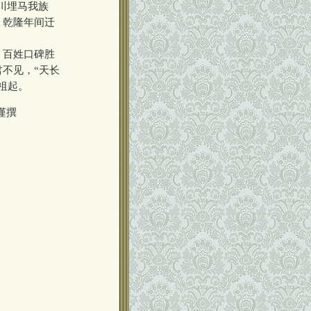
川埋马我族
，乾隆年间迁
。
，百姓口碑胜
不见，“天长
祖起。
谨撰
00000000
00000000000
。