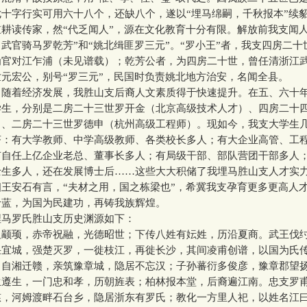
十字行实可用六十八个，还缺八个，遂以“埋马绵嗣，千秋报本”续
读传家，然“代乏闻人”，源在文化教育十分有限。解放前我支闻人
武官骑马罗乾芳”和“姚北缉匪罗三元”。“罗小王”者，我支四房二十
为官对江乍浦（未见谱载）；乾芳公者，为四房二十世，曾任清浙江
元宏公，别号“罗三元”，民国时负责姚北地方治安，名闻全县。
着经济发展，我胜山支后裔人文素质得于快速提升。在五、六十
学生，分别是二房二十三世罗开金（北京高级技术人才）、四房二十
）、二房二十三世罗德申（杭州高级工程师）。现如今，我支大学生
济：有大学教师、中学高级教师、各类校长多人；有大企业高管、工
有自任上亿企业老总、董事长多人；有局级干部、部队营团干部多人
士生多人，还在发展博士后……这些大大积储了我埋马胜山支人才实
安石有言，“夫材之用，国之栋梁也”，希冀我支孕育更多更高人
于蓝，为国为民建功，再铸我族辉煌。
罗氏胜山支历史渊源如下：
顼，赤帝祝融，光德昭世；下传八姓有妘姓，历沿夏商。武王伐
采宜城，强楚灭罗，一徙枝江，再徙长沙，其间凌甫创谱，以国为氏
，自湘迁赣，亲筑豫章城，隐居不忘汉；子孙蕃衍多俊彦，豫章郡望
生遵生，一门忠和孝，历朝旌表；柏林报本堂，后裔遍江南。忠支罗
，河姆渡畔石台乡，隐居浙东有罗氏；教化一方里人祀，以姓名江曰“