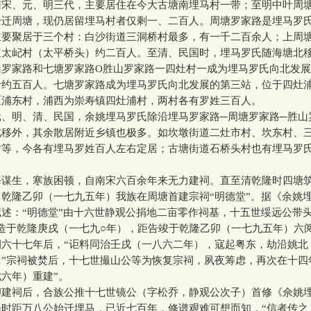
、元、明三代，主要居住在今大古塘南埋马村一带；至明中叶周
纷迁周塘，现仍居留埋马村者仅剩一、二百人。周塘罗家路是埋马罗
主要聚居于三个村：白沙街道三洞桥村最多，有一千二百余人；上周
道太屺村（太平桥头）约二百人。至清、民国时，埋马罗氏随海塘北
山罗家路和七塘罗家路O胜山罗家路一四灶村一成为埋马罗氏向北发
者约五百人。七塘罗家路成为埋马罗氏向北发展的第三站，位于四灶
区浦东村，浦西为崇寿镇四灶浦村，两村各有罗姓三百人。
明、清、民国，余姚埋马罗氏除沿埋马罗家路─周塘罗家路─胜山
北移外，其余散居附近乡镇也极多。如坎墩街道二灶市村、坎东村、
村等，今各有埋马罗姓百人左右定居；古塘街道石桥头村也有埋马罗
生，寒族困顿，自南宋六百余年来无力建祠。直至清乾隆时四塘
乾隆乙卯（一七九五年）我族在周塘首建宗祠“明德堂”。据《余姚埋
述：“明德堂”由十六世静观公捐地二亩零作祠基，十五世绥远公带
造于乾隆庚戌（一七九○年），距告竣于乾隆乙卯（一七九五年）六
祠六十七年后，“讵料同治壬戌（一八六二年），寇起粤东，劫沿姚北
”宗祠被焚后，十七世撮山公等为恢复宗祠，夙夜筹虑，再次在十四
六年）重建”。
祠后，合族公推十七世镜公（字松乔，静观公次子）首修《佘姚
修时距万八公始迁埋马，已近七百年，修谱艰难可想而知，“信者传之