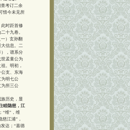
稽查考订二余
可惜今未见所
，此时距首修
为二十九卷。
之一）玄孙翻
重大信息。二
年），谱系分
七世孟童公为
之祖。明初，
一公支、东海
支为明七公
支为所三公
我族历史，显
仕睦隐慈，江
；“维”，维
隐慈江浦”，
发达；“嘉德