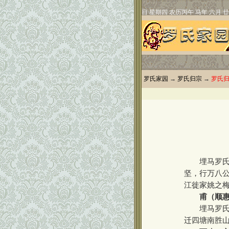
罗氏家园
→
罗氏归宗
→
罗氏
埋马罗氏系
坚，行万八
江徙家姚之梅
甫（顺
埋马罗氏分
迁四塘南胜