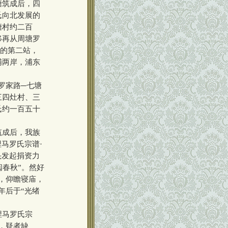
塘筑成后，四
氏向北发展的
塘村约二百
移再从周塘罗
展的第二站，
浦两岸，浦东
罗家路─七塘
三四灶村、三
氏约一百五十
筑成后，我族
马罗氏宗谱·
头发起捐资力
阅春秋”。然好
，仰瞻寝庙，
年后于“光绪
埋马罗氏宗
，疑者缺