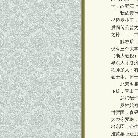
世，故罗江七
我族素重耕
坐桥罗小王，
后裔传公曾
之孙二十二世
解放后，随
仅有三个大
（浙大教授
界别人才济
程师多人；
硕士生、博
北宋名相王
传统，青出
总括我埋马
罗姓始祖颛
封罗国，食
大农令罗珠
出名臣，企
难黄巢睦迁慈