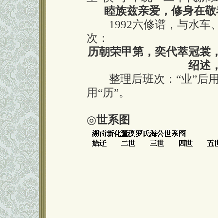
睦族兹亲爱，修身在敬
1992六修谱，与水车
次：
历朝荣甲第，奕代萃冠裳
绍述
整理后班次：“业”后用“慎
用“历”。
◎
世系图