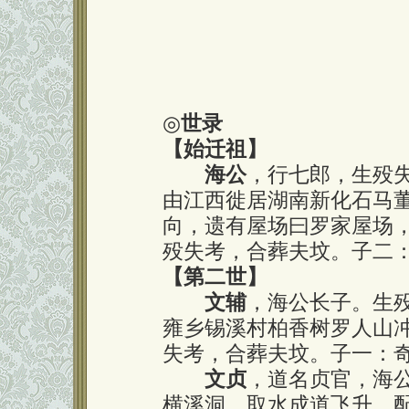
◎
世录
【始迁祖】
海公
，行七郎，生殁失
由江西徙居湖南新化石马
向，遗有屋场曰罗家屋场
殁失考，合葬夫坟。子二
【第二世】
文辅
，海公长子。生
雍乡锡溪村柏香树罗人山
失考，合葬夫坟。子一：
文贞
，道名贞官，海
横溪洞，取水成道飞升。