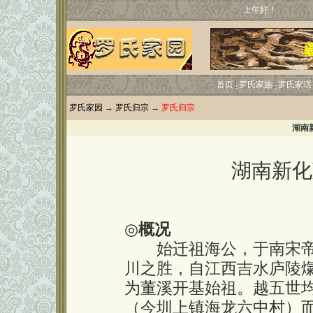
上午好！
首页
罗氏家族
罗氏家话
罗氏家园
→
罗氏归宗
→
罗氏归宗
湖南
湖南新化
◎
概况
始迁祖海公，于南宋帝
川之胜，自江西吉水庐陵
为董溪开基始祖。越五世
（今圳上镇海龙六中村）