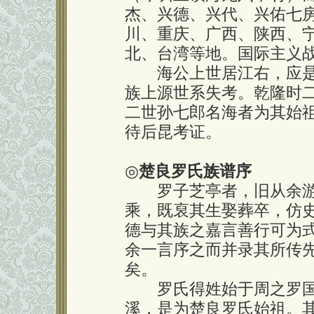
杰、兴德、兴代、兴佑七
川、重庆、广西、陕西、
北、台湾等地。国际主义
海公上世居江右，应是
族上源世系失考。乾隆时
二世孙七郎名海者为其始
待后昆考证。
◎
楚良罗氏族谱序
罗子芝亭者，旧从余游
乘，既裒其生娶葬卒，仿
德与其族之嘉言善行可为
余一言序之而并录其所传
矣。
罗氏得姓始于周之罗国
溪，是为楚良罗氏始祖。