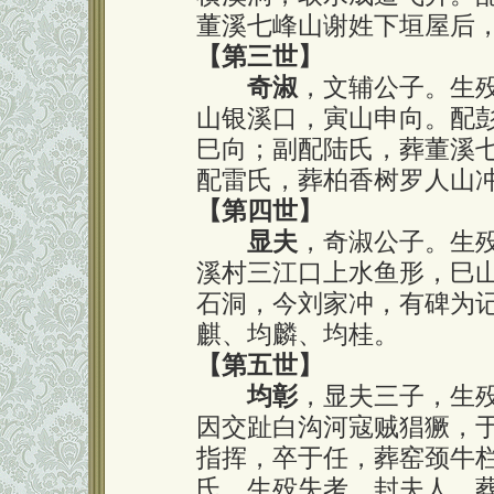
董溪七峰山谢姓下垣屋后
【第三世】
奇淑
，文辅公子。生
山银溪口，寅山申向。配
巳向；副配陆氏，葬董溪
配雷氏，葬柏香树罗人山
【第四世】
显夫
，奇淑公子。生
溪村三江口上水鱼形，巳
石洞，今刘家冲，有碑为
麒、均麟、均桂。
【第五世】
均彰
，显夫三子，生
因交趾白沟河寇贼猖獗，
指挥，卒于任，葬窑颈牛
氏，生殁失考，封夫人，