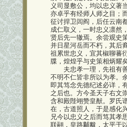
义司显敷公，均以忠义著
亦卓乎有经师人师之目；
征讨捍卫闾阎，后任云南
成仁取义，一时忠义凛然
贤后先一辙焉。余尝观史
并日星河岳而不朽，其后
祖累世忠义，宜其椒聊蕃
牒，煌煌乎与史策相炳耀
夫忠孝一理，先祖有善
不明不仁皆非所以为孝。
即其笃念先德纪述必详，
之后也。方今圣天子右文
含和殿陛翊赞皇猷。罗氏
在，古道照人，于是感化
兄今以忠义之后而笃其孝
联翮，皇路黼黻，太平于