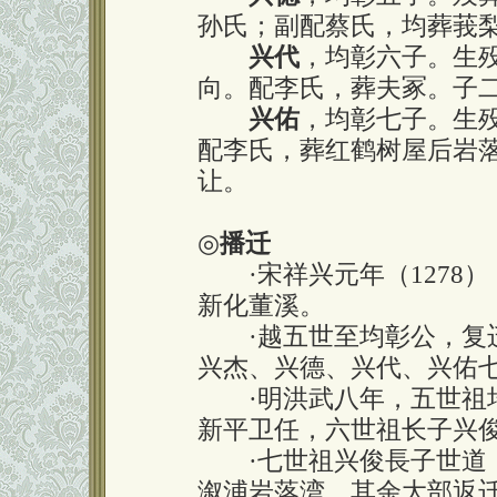
孙氏；副配蔡氏，均葬莪
兴代
，均彰六子。生
向。配李氏，葬夫冢。子
兴佑
，均彰七子。生
配李氏，葬红鹤树屋后岩
让。
◎
播迁
·
宋祥兴元年（1278
新化董溪。
·
越五世至均彰公，复
兴杰、兴德、兴代、兴佑
·
明洪武八年，五世祖
新平卫任，六世祖长子兴
·
七世祖兴俊長子世道
溆浦岩落湾，其余大部返