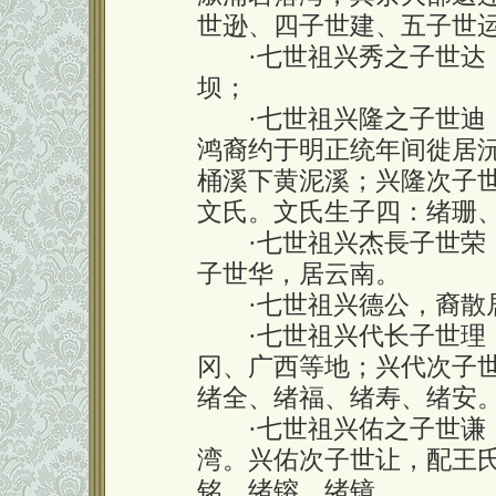
世逊、四子世建、五子世
·
七世祖兴秀之子世达
坝；
·
七世祖兴隆之子世迪
鸿裔约于明正统年间徙居
桶溪下黄泥溪；兴隆次子
文氏。文氏生子四：绪珊
·
七世祖兴杰長子世荣
子世华，居云南。
·
七世祖兴德公，裔散
·
七世祖兴代长子世理
冈、广西等地；兴代次子
绪全、绪福、绪寿、绪安
·
七世祖兴佑之子世谦
湾。兴佑次子世让，配王
铭、绪镕、绪镜。