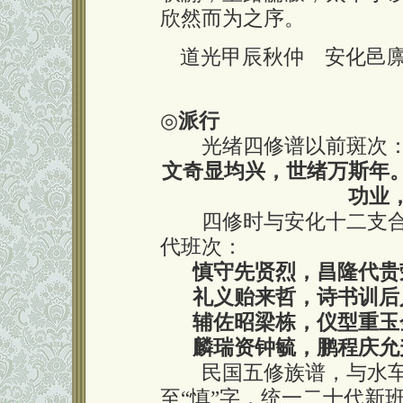
欣然而为之序。
道光甲辰秋仲 安化邑
◎
派行
光绪四修谱以前斑次
文奇显均兴，世绪万斯年
功业
四修时与安化十二支合族
代班次：
慎守先贤烈，昌隆代贵
礼义贻来哲，诗书训后
辅佐昭梁栋，仪型重玉
麟瑞资钟毓，鹏程庆允
民国五修族谱，与水车
至“慎”字，统一二十代新