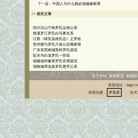
下一篇：
中国人为什么都必须编修家谱
>> 相关文章
·
四川涼山宁南罗氏运禄公系
·
慈溪罗江罗氏白马嶴支系
·
江西《靖安县姓氏志》之罗姓
·
贵州都匀罗氏六保公后裔家谱
·
广东东莞南城英村罗氏源流
·
彭水与白龙罗氏一世祖
·
福建福州豫章罗氏宗谱源流
·
湖南湘潭龙泉罗氏楚芳公系
关于本站
家园首页
家园邮
家园地址：
https:/
家园创建：
罗良富
技术支