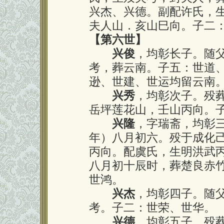
兴杰、兴德。副配许氏，
夫人山．亥山巳向。子二
【第六世】
兴俊
，均彰长子。随
考，葬云南。子五：世道
逊、世建、世运均留云南
兴秀
，均彰次子。殁
岳坪莲花山，壬山丙向。
兴隆
，字瑞斋，均彰三
年）八月初六。殁于成化
丙向。配虞氏，生明洪武
八月初十辰时，葬楚良赤
世鸿。
兴杰
，均彰四子。随
考。子二：世荣、世华。
兴德
，均彰五子。殁