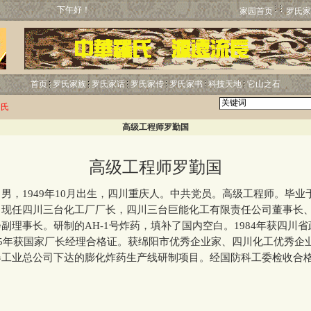
下午好！
家园首页
罗氏家
首页
罗氏家族
罗氏家话
罗氏家传
罗氏家书
科技天地
它山之石
罗氏
高级工程师罗勤国
高级工程师罗勤国
，1949年10月出生，四川重庆人。中共党员。高级工程师。毕业
。现任四川三台化工厂厂长，四川三台巨能化工有限责任公司董事长
副理事长。研制的AH-1号炸药，填补了国内空白。1984年获四川
85年获国家厂长经理合格证。获绵阳市优秀企业家、四川化工优秀企
器工业总公司下达的膨化炸药生产线研制项目。经国防科工委检收合