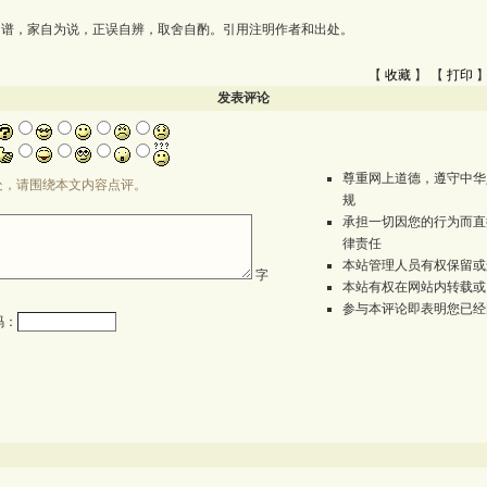
为谱，家自为说，正误自辨，取舍自酌。引用注明作者和出处。
【
收藏
】 【
打印
】
发表评论
尊重网上道德，遵守中华
处，请围绕本文内容点评。
规
承担一切因您的行为而直
律责任
本站管理人员有权保留或
字
本站有权在网站内转载或
参与本评论即表明您已经
码：