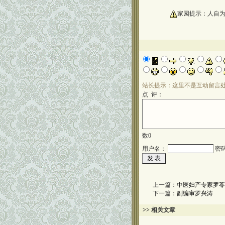
oooooooooo
家园提示：人自
站长提示：这里不是互动留言
点 评：
数
0
用户名：
密
上一篇：
中医妇产专家罗苓
下一篇：
副编审罗兴涛
>> 相关文章