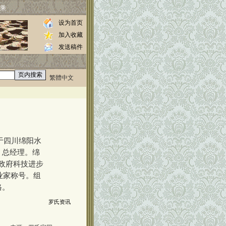
乘
设为首页
加入收藏
发送稿件
繁體中文
0000
于四川绵阳水
、总经理。绵
省政府科技进步
业家称号。组
格。
罗氏资讯