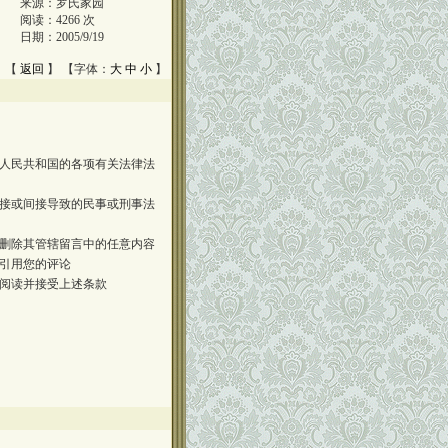
来源：
罗氏家园
阅读：
4266
次
日期：
2005/9/19
 【
返回
】 【字体：
大
中
小
】
人民共和国的各项有关法律法
接或间接导致的民事或刑事法
删除其管辖留言中的任意内容
引用您的评论
阅读并接受上述条款