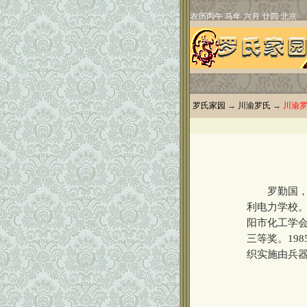
罗氏家园
→
川渝罗氏
→
川渝
罗勤国，男
利电力学校
阳市化工学会
三等奖。19
织实施由兵