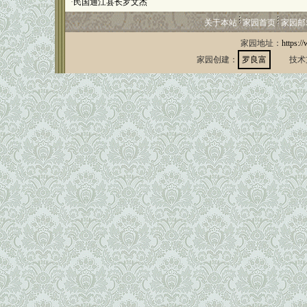
·
民国通江县长罗文杰
关于本站
家园首页
家园邮
家园地址：
https:/
家园创建：
罗良富
技术支