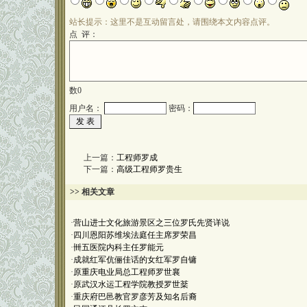
站长提示：这里不是互动留言处，请围绕本文内容点评。
点 评：
数
0
用户名：
密码：
上一篇：
工程师罗成
下一篇：
高级工程师罗贵生
>> 相关文章
·
营山进士文化旅游景区之三位罗氏先贤详说
·
四川恩阳苏维埃法庭任主席罗荣昌
·
卌五医院内科主任罗能元
·
成就红军伉俪佳话的女红军罗自镛
·
原重庆电业局总工程师罗世襄
·
原武汉水运工程学院教授罗世棻
·
重庆府巴邑教官罗彦芳及知名后裔