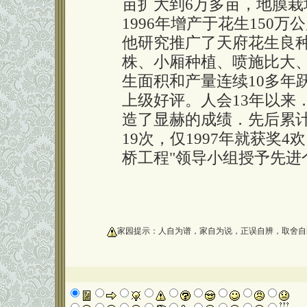
亩扩大到6万多亩，地膜栽培
1996年增产于花生150
他研究推广了天府花生良
株、小厢种植、喷施比大
生面积和产量连续10多年
上级好评。人会13年以来
造了显赫的成绩．先后累
19次，仅1997年就获奖4欢
桥工程"领导小组授予先进
oooooooooo
家园提示：人自为谱，家自为说，正误自辨，取舍自