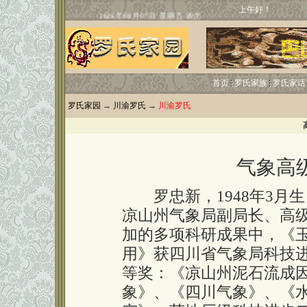
上午好！
首页
罗氏家族
罗氏家话
罗氏家园
→
川渝罗氏
→
川渝罗氏
气象高
罗忠新，1948年3月
凉山州气象局副局长、高
加的多项科研成果中，《
用》获四川省气象局科技
等奖：《凉山州泥石流成
象》、《四川气象》、《