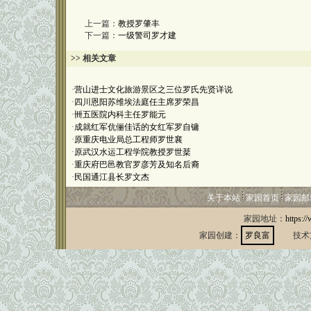
上一篇：
教授罗肇丰
下一篇：
一级警司罗才建
>> 相关文章
·
营山进士文化旅游景区之三位罗氏先贤详说
·
四川恩阳苏维埃法庭任主席罗荣昌
·
卌五医院内科主任罗能元
·
成就红军伉俪佳话的女红军罗自镛
·
原重庆电业局总工程师罗世襄
·
原武汉水运工程学院教授罗世棻
·
重庆府巴邑教官罗彦芳及知名后裔
·
民国通江县长罗文杰
关于本站
家园首页
家园邮
家园地址：
https:/
家园创建：
罗良富
技术支