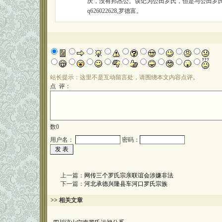
庆，没有邦杰公。误记为公田罗氏，但是与公田罗
q626022628,罗德富。
站长提示：这里不是互动留言处，请围绕本文内容点评。
点 评：
数
0
用户名：
密码：
上一篇：
网传三个罗氏宗亲联谊会涉嫌非法
下一篇：
河北承德兴隆县车河口罗氏宗族
>> 相关文章