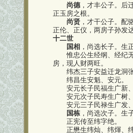
尚德
，才丰公子。后
正玉房之根。
尚贤
，才干公子。配
正伦、正仪，两房子孙发
十二世
国相
，尚选长子。生
惟忠公生经纲、经纪无
房，现人财两旺。
纬杰三子安益迁龙洞张
纬昌生安魁、安元。
安元长子民福生广新、
安元次子民寿生广树、
安元三子民禄生广发、
国栋
，尚选次子。生
正宪传至纬字绝。
正懋生纬灿、纬煇、纬焕