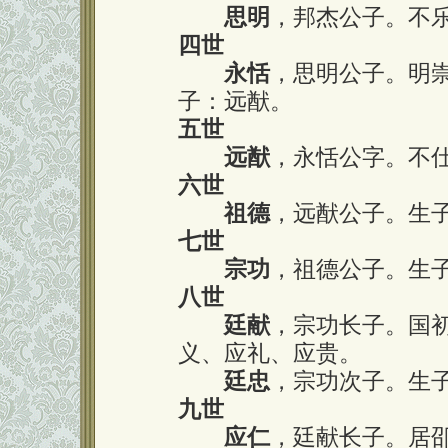
思明
，邦杰公子。不
四世
永恬
，思明公子。明
子：远猷。
五世
远猷
，永恬公字。不
六世
祖德
，远猷公子。生
七世
宗功
，祖德公子。生子
八世
廷献
，宗功长子。国
义、应礼、应贵。
廷忠
，宗功次子。生
九世
应仁
，廷献长子。居