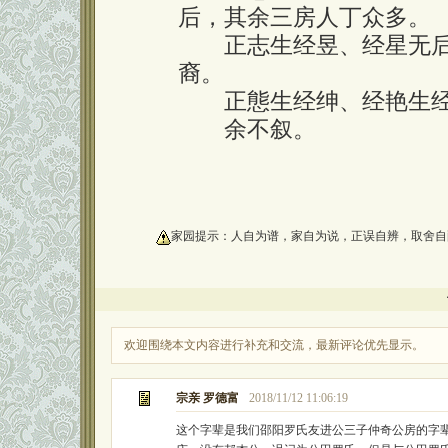
后，其余三房人丁众多。
正志生经昱、经星无后
裔。
正態生经绅、经艳生经
余不叙。
oooooooooo
家园提示：人自为谱，家自为说，正误自辨，取舍自
欢迎围绕本文内容进行补充和交流，最新评论优先显示。
宗亲 罗德富
2018/11/12 11:06:19
这个字辈是我们邵阳罗氏友进公三子仲奇公房的字