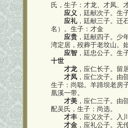
氏，生子：才龙、才凤、
应义
，廷献次子。生
应礼
，廷献三子。迁
名）。生子：才金
应贵
，廷献四子。少
湾定居，殁葬于老坟山。
应智
，廷忠公子。生
十世
才龙
，应仁长子。留
才凤
，应仁次子。由
生子：尚聪。羊蹄坝老房
凰溪一带。
才美
，应仁三子。由
配吴氏，生子：尚选。
才丰
，应义次子。入
才金
，应礼公子。无