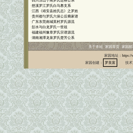
·
四川涼山宁南罗氏运禄公系
·
慈溪罗江罗氏白马嶴支系
·
江西《靖安县姓氏志》之罗姓
·
贵州都匀罗氏六保公后裔家谱
·
广东东莞南城英村罗氏源流
·
彭水与白龙罗氏一世祖
·
福建福州豫章罗氏宗谱源流
·
湖南湘潭龙泉罗氏楚芳公系
关于本站
家园首页
家园邮
家园地址：
https:/
家园创建：
罗良富
技术支