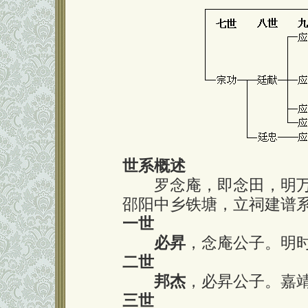
世系概述
罗念庵，即念田，明万
邵阳中乡铁塘，立祠建谱
一世
必昇
，念庵公子。明
二世
邦杰
，必昇公子。嘉
三世