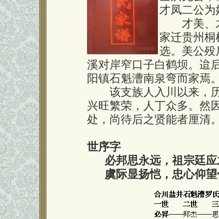
才凤二公为
才美、才
家迁贵州桐
选。美公殁
溪对岸窄口子白鹤坝。迨
阳镇石魁漕南泉弯而家焉
该支族人入川以来，历
兴旺繁荣，人丁众多。然
处，尚待后之贤能者厘清
世序字
必邦思永远，祖宗廷应
虞际显扬恺，忠心仰望