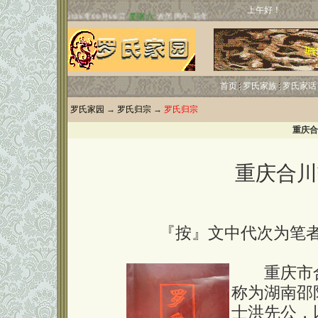
上午好！
首页
罗氏家族
罗氏家话
罗氏家园
→
罗氏归宗
→
罗氏归宗
重庆合
重庆合川
『按』文中代次为笔者
重庆市合
称为湖南邵
士洪先公，