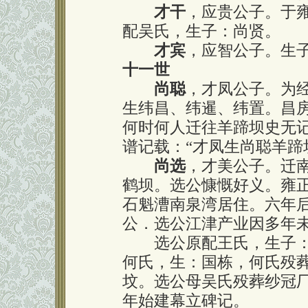
才干
，应贵公子。于雍
配吴氏，生子：尚贤。
才宾
，应智公子。生
十一世
尚聪
，才凤公子。为
生纬昌、纬暹、纬置。昌
何时何人迁往羊蹄坝史无
谱记载：“才凤生尚聪羊蹄
尚选
，才美公子。迁
鹤坝。选公慷慨好义。雍
石魁漕南泉湾居住。六年
公．选公江津产业因多年
选公原配王氏，生子：
何氏，生：国栋，何氏殁
坟。选公母吴氏殁葬纱冠
年始建幕立碑记。