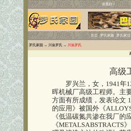
凌晨好！
首页
罗氏家族
罗氏家话
罗氏家园
→
川渝罗氏
→
川渝罗氏
高级
罗兴兰，女，1941年1
晖机械厂高级工程师。主
方面有所成绩，发表论文 
的应用》被国外《ALLOYS
《低温碳氮共渗在我厂的
《METALSABSTRACT