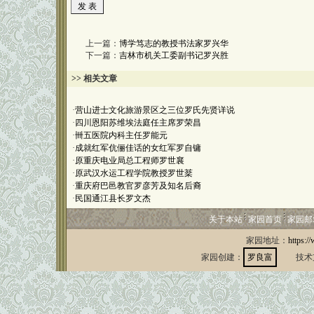
上一篇：
博学笃志的教授书法家罗兴华
下一篇：
吉林市机关工委副书记罗兴胜
>> 相关文章
·
营山进士文化旅游景区之三位罗氏先贤详说
·
四川恩阳苏维埃法庭任主席罗荣昌
·
卌五医院内科主任罗能元
·
成就红军伉俪佳话的女红军罗自镛
·
原重庆电业局总工程师罗世襄
·
原武汉水运工程学院教授罗世棻
·
重庆府巴邑教官罗彦芳及知名后裔
·
民国通江县长罗文杰
关于本站
家园首页
家园邮
家园地址：
https:/
家园创建：
罗良富
技术支