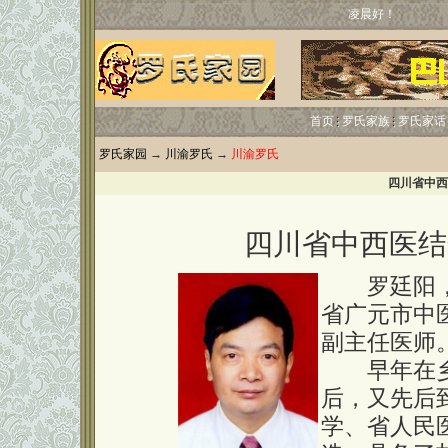
凌晨好！
首页
罗氏家族
罗氏家话
罗氏家园
→
川渝罗氏
→
川渝罗氏
四川省中西
四川省中西医结
罗廷阳，1
省广元市中
副主任医师
早年在乡
后，又先后
学、省人民