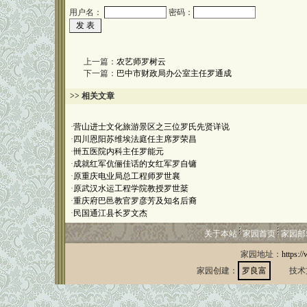
用户名：
密码：
上一篇：
农艺师罗树云
下一篇：
巴中市财政局办公室主任罗通成
>> 相关文章
·
营山进士文化旅游景区之三位罗氏先贤详说
·
四川恩阳苏维埃法庭任主席罗荣昌
·
卌五医院内科主任罗能元
·
成就红军伉俪佳话的女红军罗自镛
·
原重庆电业局总工程师罗世襄
·
原武汉水运工程学院教授罗世棻
·
重庆府巴邑教官罗彦芳及知名后裔
·
民国通江县长罗文杰
关于本站
家园首页
家园邮
家园地址：
https:/
家园创建：
罗良富
技术支