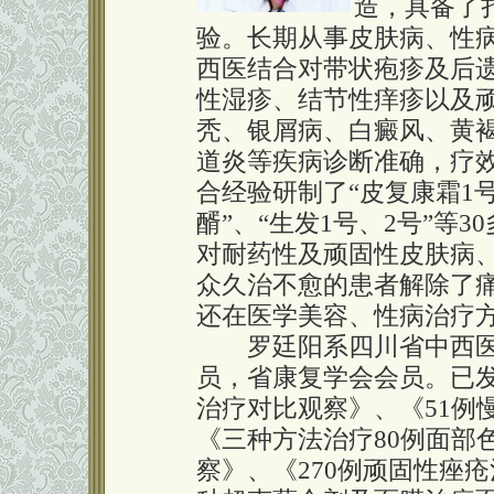
造，具备了
验。长期从事皮肤病、性
西医结合对带状疱疹及后
性湿疹、结节性痒疹以及
秃、银屑病、白癜风、黄
道炎等疾病诊断准确，疗
合经验研制了“皮复康霜1号
醑”、“生发1号、2号”等
对耐药性及顽固性皮肤病
众久治不愈的患者解除了
还在医学美容、性病治疗
罗廷阳系四川省中西医
员，省康复学会会员。已发
治疗对比观察》、《51例
《三种方法治疗80例面部
察》、《270例顽固性痤