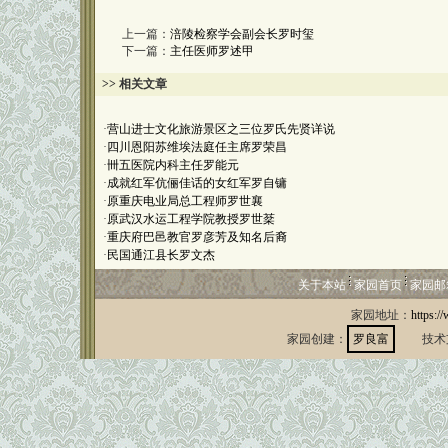
上一篇：
涪陵检察学会副会长罗时玺
下一篇：
主任医师罗述甲
>> 相关文章
·
营山进士文化旅游景区之三位罗氏先贤详说
·
四川恩阳苏维埃法庭任主席罗荣昌
·
卌五医院内科主任罗能元
·
成就红军伉俪佳话的女红军罗自镛
·
原重庆电业局总工程师罗世襄
·
原武汉水运工程学院教授罗世棻
·
重庆府巴邑教官罗彦芳及知名后裔
·
民国通江县长罗文杰
关于本站
家园首页
家园邮
家园地址：
https:/
家园创建：
罗良富
技术支