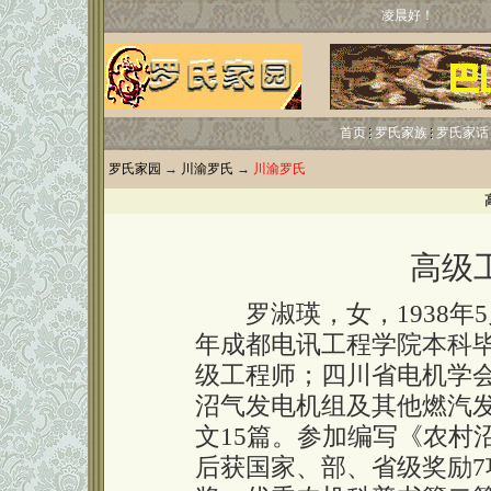
凌晨好！
首页
罗氏家族
罗氏家话
罗氏家园
→
川渝罗氏
→
川渝罗氏
高级
罗淑瑛，女，1938年5
年成都电讯工程学院本科
级工程师；四川省电机学
沼气发电机组及其他燃汽
文15篇。参加编写《农村
后获国家、部、省级奖励7