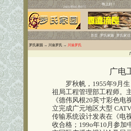
晚上好！
首页
罗氏家族
罗氏家话
罗氏家园
→
川渝罗氏
→
川渝罗氏
广电
罗秋帆，1955年9月
祖局工程管理部工程师。
《德伟风根20英寸彩色电
立完成广元地区大型 CA
传输系统设计发表在《电视
收合格；199o年10月