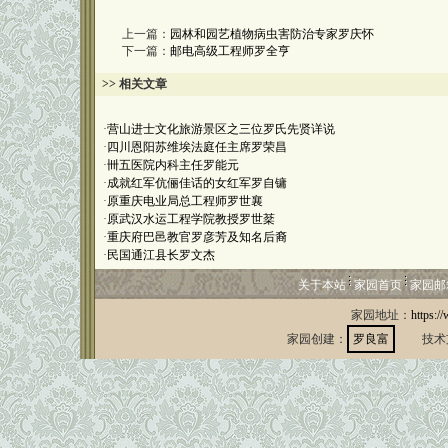
上一篇：
园林和园艺植物病虫害防治专家罗庆怀
下一篇：
邮电高级工程师罗全亨
>> 相关文章
·
营山进士文化旅游景区之三位罗氏先贤详说
·
四川恩阳苏维埃法庭任主席罗荣昌
·
卌五医院内科主任罗能元
·
成就红军伉俪佳话的女红军罗自镛
·
原重庆电业局总工程师罗世襄
·
原武汉水运工程学院教授罗世棻
·
重庆府巴邑教官罗彦芳及知名后裔
·
民国通江县长罗文杰
关于本站
家园首页
家园邮
家园地址：
https:/
家园创建：
罗良富
技术支