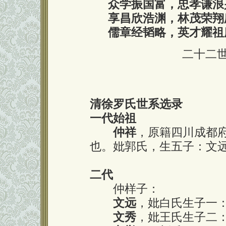
众学振国富，忠孝谦浪
享昌欣浩渊，林茂荣翔
儒章经韬略，英才耀祖
二十二
清徐罗氏世系选录
一代始祖
仲祥
，原籍四川成都
也。妣郭氏，生五子：文
二代
仲样子：
文远
，妣白氏生子一
文秀
，妣王氏生子二