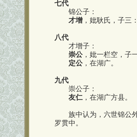
七代
锦公子：
才增
，妣耿氏，子三
八代
才增子：
崇公
，妣一栏空，子
定公
，在湖广。
九代
崇公子：
友仁
，在湖广方县。
族中认为，六世锦公外
罗贯中。