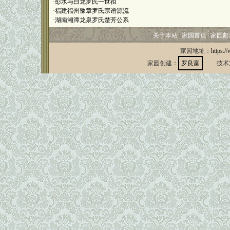
·
彭水与白龙罗氏一世祖
·
福建福州豫章罗氏宗谱源流
·
湖南湘潭龙泉罗氏楚芳公系
关于本站
家园首页
家园邮
家园地址：
https:/
家园创建：
罗良富
技术支