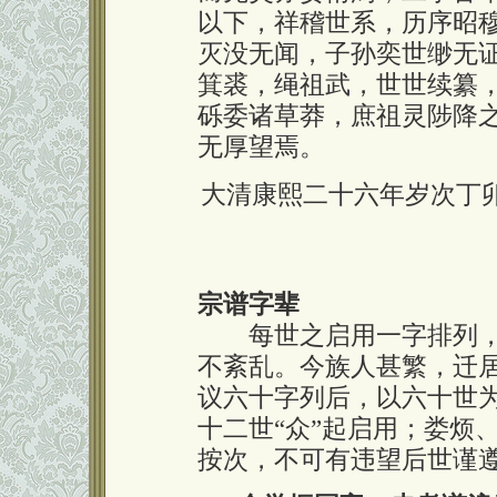
以下，祥稽世系，历序昭
灭没无闻，子孙奕世缈无
箕裘，绳祖武，世世续纂
砾委诸草莽，庶祖灵陟降
无厚望焉。
大清康熙二十六年岁次丁
宗谱字辈
每世之启用一字排列，
不紊乱。今族人甚繁，迁
议六十字列后，以六十世
十二世“众”起启用；娄烦
按次，不可有违望后世谨