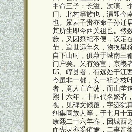
中命三子：长溢、次演、
门、北村等族也，演即今
也。景岩子贵亦命子孙迁
其所生即今西关祖也。然
族，又因祭祀不便，议定
茔，迨世远年久，物换星
自下山时，俱藉于城南三
门户矣。又有游宦于京畿
邱、崞县者，有远处于江
今虽非一都，实一祖之枝
者，竟人亡产荡，而山茔
熙十六年，十四代名繁者
视，见碑文倾覆，字迹犹
纠集同族人等，于七月十
康熙二十六年春，因城西
而先灵亦妥侑焉，二事皆