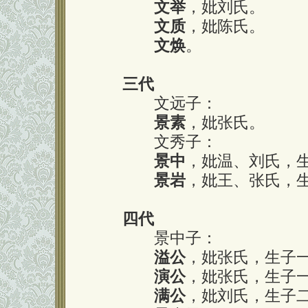
文举
，妣刘氏。
文质
，妣陈氏。
文焕
。
三代
文远子：
景素
，妣张氏。
文秀子：
景中
，妣温、刘氏，
景岩
，妣王、张氏，
四代
景中子：
溢公
，妣张氏，生子
演公
，妣张氏，生子一
满公
，妣刘氏，生子二