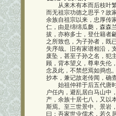
从来木有本而后枝叶繁
而无祖宗功德之思乎？故
余族自祖宗以来，忠厚传
仁，由是绵绵瓜瓞，森森
拔，亦称多士，登仕籍者
之所致也，为子孙者，既
失序哉。旧有家谱相沿，
废坠，甚至子孙之名，犯
顾，背本望义，尊卑失伦
念及此，不禁惄焉如捣也
抄本，兼记故老传闻，确
始祖仲祥于后五代唐时
户任内，避乱居白马山中
产，余族十居七八，又以
斯焉。至三世景中、景岩
曰：吾家世业儒术，若久