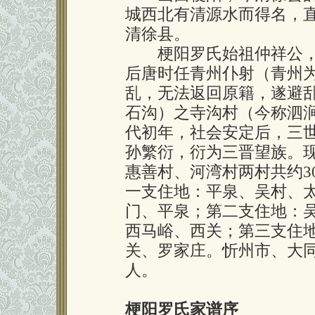
城西北有清源水而得名，直
清徐县。
梗阳罗氏始祖仲祥公，
后唐时任青州仆射（青州
乱，无法返回原籍，遂避
石沟）之寺沟村（今称泗
代初年，社会安定后，三
孙繁衍，衍为三晋望族。
惠善村、河湾村两村共约3
一支住地：平泉、吴村、
门、平泉；第二支住地：
西马峪、西关；第三支住
关、罗家庄。忻州市、大同、
人。
梗阳罗氏家谱序