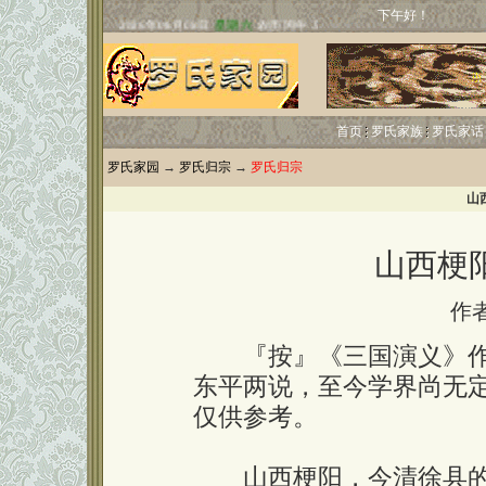
下午好！
首页
罗氏家族
罗氏家话
罗氏家园
→
罗氏归宗
→
罗氏归宗
山
山西梗
作
『按』《三国演义》作
东平两说，至今学界尚无
仅供参考。
山西梗阳，今清徐县的