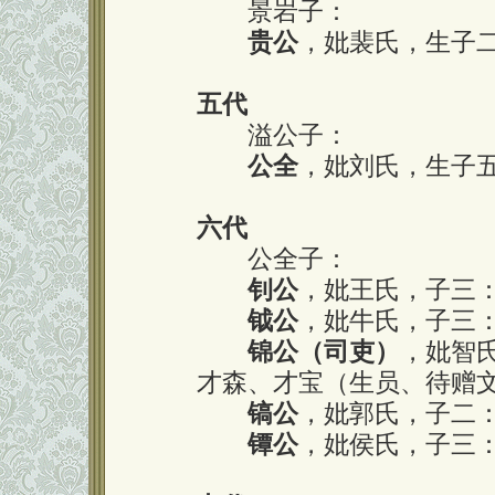
景岩子：
贵公
，妣裴氏，生子二
五代
溢公子：
公全
，妣刘氏，生子
六代
公全子：
钊公
，妣王氏，子三
钺公
，妣牛氏，子三
锦公（司吏）
，妣智
才森、才宝（生员、待赠
镐公
，妣郭氏，子二
镡公
，妣侯氏，子三