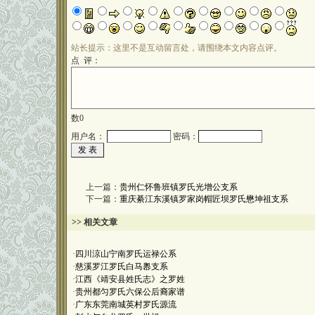
站长提示：这里不是互动留言处，请围绕本文内容点评。
点 评：
数
0
用户名：
密码：
上一篇：
贵州仁怀鲁班镇罗氏光增公支系
下一篇：
重庆綦江东溪镇罗家岗帽匠坝罗氏懋坤祖支系
>> 相关文章
·
四川涼山宁南罗氏运禄公系
·
慈溪罗江罗氏白马嶴支系
·
江西《靖安县姓氏志》之罗姓
·
贵州都匀罗氏六保公后裔家谱
·
广东东莞南城英村罗氏源流