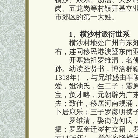
岗、五龙岗等村镇开基立
市郊区的第一大姓。
1、横沙村派衍世系
横沙村地处广州市东郊五
右，连同移民港澳暨东南亚
开基始祖罗维清，名佛
孙。幼读圣贤书，博洽群
1318年），与兄维盛由
爱，妣池氏，生二子：震
宝，负才略，元朝辟为广
夫；致仕，移居河南蚬涌
卜居康乐；三子罗彦明携
罗维清，娶街边何氏，
振；罗应奎迁岑村立籍，
元1196年），登邹应隆