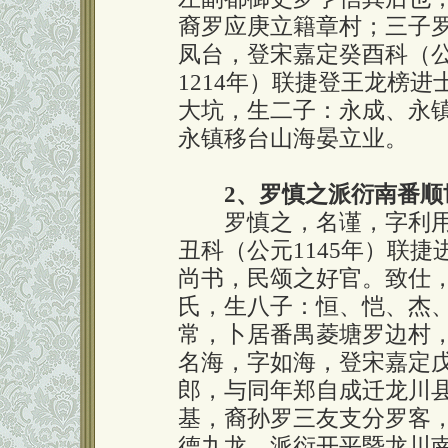
裔罗应庚立籍章村；三子
凤台，登宋嘉定癸酉科（公
1214年）联捷登王龙榜
大坑，生二子：永成、永
永镇移台山海晏立业。
2、罗慎之派衍南番顺
罗慎之，名谨，字利用
丑科（公元1145年）联
尚书，民颂之好官。致仕
氏，生八子：恒、恺、杰
常，卜居番禺菱塘罗边村
名海，字如海，登宋嘉定戊
郎，与同年郑自成迁龙川
基，裔孙罗三友支分罗客
德九龙，派衍开平暨龙川