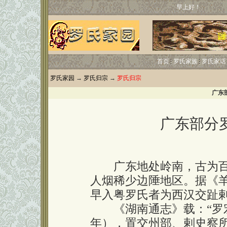
早上好！
首页
罗氏家族
罗氏家话
罗氏家园
→
罗氏归宗
→
罗氏归宗
广东
广东部分
广东地处岭南，古为百
人烟稀少边陲地区。据《
早入粤罗氏者为西汉交趾
《湖南通志》载：“罗宏
年），置交州部、剌史察