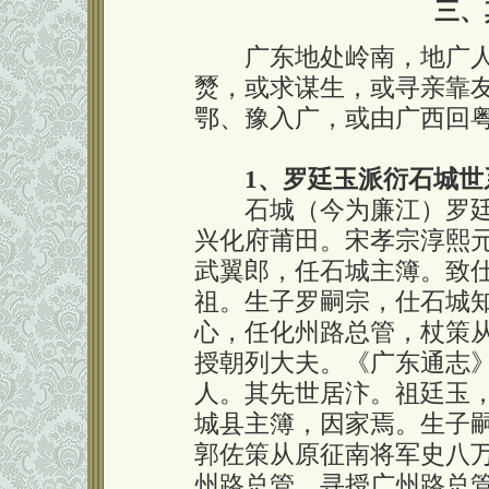
三、
广东地处岭南，地广人
燹，或求谋生，或寻亲靠
鄂、豫入广，或由广西回
1、罗廷玉派衍石城世
石城（今为廉江）罗廷
兴化府莆田。宋孝宗淳熙元
武翼郎，任石城主簿。致
祖。生子罗嗣宗，仕石城
心，任化州路总管，杖策
授朝列大夫。《广东通志
人。其先世居汴。祖廷玉
城县主簿，因家焉。生子
郭佐策从原征南将军史八
州路总管，寻授广州路总