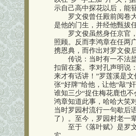
示自己高中探花以后，能簮
罗文俊曾任殿前阅卷大
是他的门生，并经他甄拔
罗文俊虽然身任京官，
照顾。反而李鸿章在任两
携恩典，而作出对罗文俊
传说：当时有一不法盐商
扣留在案。李对孔声明说
来才有话讲！”罗莲溪是
张“好牌”给他，让他“敲
谁知三少“捉住梅花鹿也不
鸿章知道此事，哈哈大笑对
当时罗园村流行一句歇后语
了）。至今，罗园村老一
至于《落叶赋》是罗文
实。