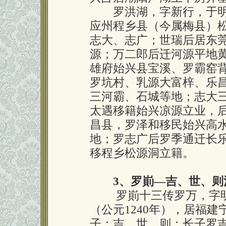
罗洪湖，字新行，于明
应州程乡县（今属梅县）
志大、志广；世瑞后居东
源；万二郎后迁河源平地
雄府始兴县宝溪、罗霸窑
罗坑村、乳源大富梓、乐
三河霸、石城等地；志大
太遇移籍始兴凉源立业，
昌县，罗泽和移民始兴高
地；罗志广后罗季通迁长
移程乡松源洞立籍。
3、罗崱—吉、世、则
罗崱十三传罗万，字明
（公元1240年），居福
子：吉、世、则；长子罗