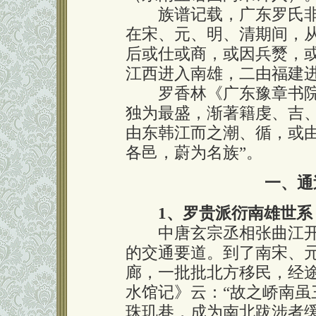
族谱记载，广东罗氏非
在宋、元、明、清期间，
后或仕或商，或因兵燹，
江西进入南雄，二由福建
罗香林《广东豫章书院志
独为最盛，渐著籍虔、吉
由东韩江而之潮、循，或
各邑，蔚为名族”。
一、通
1、罗贵派衍南雄世系
中唐玄宗丞相张曲江开
的交通要道。到了南宋、
廊，一批批北方移民，经
水馆记》云：“故之峤南虽
珠玑巷，成为南北跋涉者