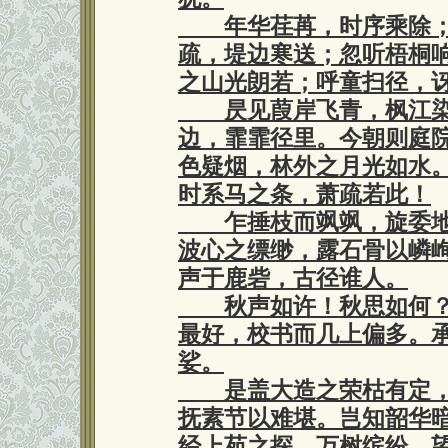
年华荏苒，时序乘除；
疏，堤边寒送；忽听梧桐
之山光朗若；呼童扫径，
昃见葭岸飞青，枫江染
边，霏霏径里。今朝则庭
色疑烟，林外之月光如水
时系马之条，萧疏若此！
乍捶枝而飒飒，旋委地
波心之缥缈，露石骨以嶙
声于鹿砦，古径谁人。
秋声如许！秋思如何？
最好，校书而几上偏多。
娑。
是盖大造之荣枯有定，
抚素节以难堪。岂知韶华
经上苑之探。万树缤纷，