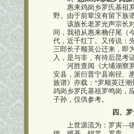
惠来鸡岗乡罗氏基祖罗
野。由于前辈没有留下族
该族长老罗光声宗长对
间，我祖从惠来桷仔尾（今
代，近千红丁。又传说：
三郎长子顺英公迁来，即
入，是与非，有待后昆考
河胜查阅《大埔湖寮罗氏
安县，派衍普宁县南径、
族谱》亦载：“罗顺英迁潮
鸡岗乡罗氏基祖罗鸣岗，
子孙，仅供参考。
四、罗
上世源流为：罗寅—德
德—维基—锦裳—罗贵。