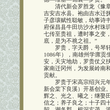
清代新会罗胜龙《豫章罗
吉安吉水县。袍由吉水迁
子彦瓖赋性聪敏，幼事诗
府保昌县牛田坊沙水村珠
七传至贵祖，遭时事之变
底，是为不祧之祖。”
罗贵，字天爵，号琴轩
1086年），南雄州学廪
安，天灾地劫，罗贵仗义
家南迁冈州，为发展岭南
贡献。
罗贵于宋高宗绍兴元年（
新会棠下良溪）开基创业
辉之、光之、曦之；继娶
信之；养子良之；十子四十
韶、潮各郡，根深实茂，