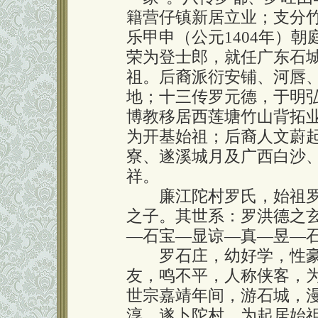
籍营仔镇新居立业；支分
乐甲申（公元1404年）
荣为登士郎，就任广东石
祖。后裔派衍安铺、河唇
地；十三传罗元德，于明弘
博教移居西莲塘竹山背拓
为开基始祖；后裔人文蔚
寮、遂溪城月及广西白沙
祥。
廉江陀村罗氏，始祖罗
之子。其世系：罗洪德之
—石宝—显谅—真—昱—
罗石庄，幼好学，性豪
友，鸣不平，人称侠客，
世宗嘉靖年间，游石城，
淳，遂卜陀村，为起居始