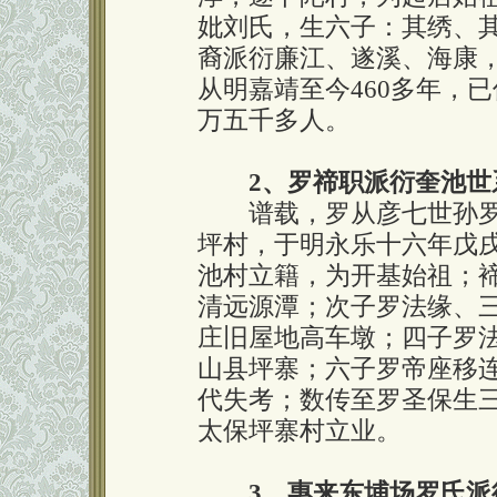
妣刘氏，生六子：其绣、
裔派衍廉江、遂溪、海康
从明嘉靖至今460多年，
万五千多人。
2、罗禘职派衍奎池世
谱载，罗从彦七世孙罗
坪村，于明永乐十六年戊戌
池村立籍，为开基始祖；
清远源潭；次子罗法缘、
庄旧屋地高车墩；四子罗
山县坪寨；六子罗帝座移
代失考；数传至罗圣保生
太保坪寨村立业。
3、惠来东埔场罗氏派