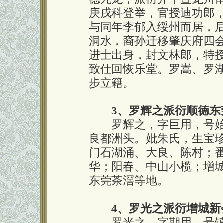
庚戌科登举，官授迪功郎
与同年李郁入绥州而居，
洞水，裔孙迁移肇庆府四
进士出身，封文林郎，特
致仕回恢乐堂。罗嵩、罗
步立籍。
3、罗辉之派衍顺德东
罗辉之，字巨用，号始
良都洲头。妣朱氏，生宝
门石湖涌、大良、陈村；
华；阳春、中山小榄；增
东莞茶滘等地。
4、罗光之派衍增城新
罗光之，字期用，号镇南