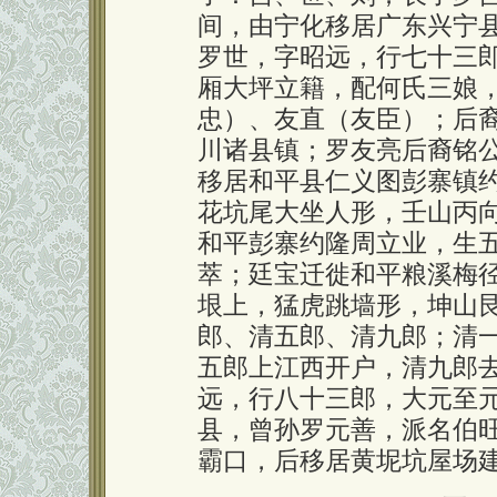
间，由宁化移居广东兴宁
罗世，字昭远，行七十三
厢大坪立籍，配何氏三娘
忠）、友直（友臣）；后
川诸县镇；罗友亮后裔铭
移居和平县仁义图彭寨镇
花坑尾大坐人形，壬山丙
和平彭寨约隆周立业，生
萃；廷宝迁徙和平粮溪梅
垠上，猛虎跳墙形，坤山
郎、清五郎、清九郎；清
五郎上江西开户，清九郎
远，行八十三郎，大元至
县，曾孙罗元善，派名伯
霸口，后移居黄坭坑屋场