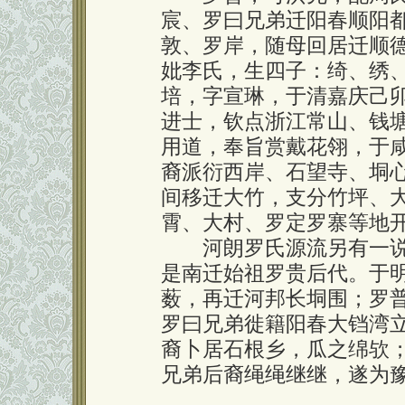
宸、罗曰兄弟迁阳春顺阳
敦、罗岸，随母回居迁顺
妣李氏，生四子：绮、绣
培，字宣琳，于清嘉庆己卯（
进士，钦点浙江常山、钱
用道，奉旨赏戴花翎，于
裔派衍西岸、石望寺、垌
间移迁大竹，支分竹坪、
霄、大村、罗定罗寨等地
河朗罗氏源流另有一说
是南迁始祖罗贵后代。于
薮，再迁河邦长垌围；罗
罗曰兄弟徙籍阳春大铛湾
裔卜居石根乡，瓜之绵欤
兄弟后裔绳绳继继，遂为