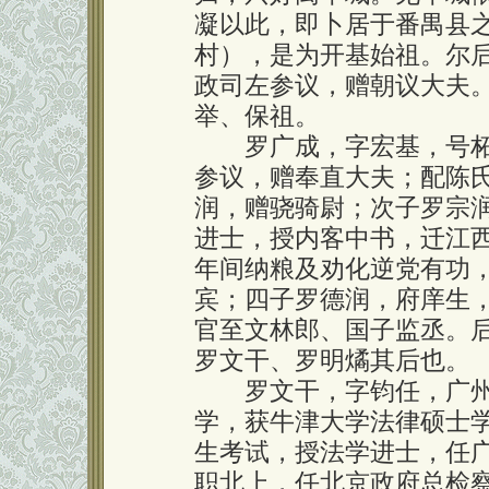
凝以此，即卜居于番禺县
村），是为开基始祖。尔
政司左参议，赠朝议大夫
举、保祖。
罗广成，字宏基，号柘
参议，赠奉直大夫；配陈
润，赠骁骑尉；次子罗宗润
进士，授内客中书，迁江
年间纳粮及劝化逆党有功
宾；四子罗德润，府庠生
官至文林郎、国子监丞。
罗文干、罗明燏其后也。
罗文干，字钧任，广州
学，获牛津大学法律硕士学
生考试，授法学进士，任广
职北上，任北京政府总检