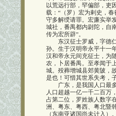
以荒远行部，罕偏部，吏因
载：“（罗）宏为剌史，
守多解绶请罪。宏廉实举
城社，番禺都内尉陀，自
传为宏所辟”。
东汉征士罗威，字德仁
孙。生于汉明帝永平十一年
汉和帝永元间充征士，为
农，卜居番禺。至孝闻于
城。殁葬增城县郊黄陂，
是也！可惜其世系失考，
广东，是我国人口最多的
人口超越一亿一千二百万
占第二位，罗姓族人数字在
洲、粤东、粤西、粤北暨
（东南亚诸国尚未计入）