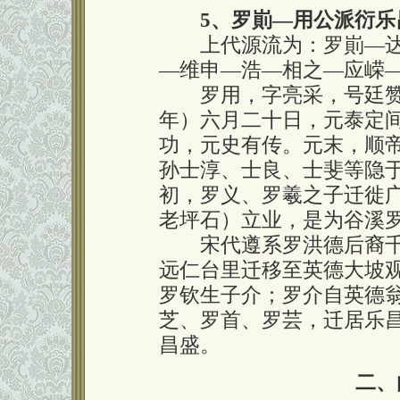
5、罗崱—用公派衍乐
上代源流为：罗崱—达
—维申—浩—相之—应嵘
罗用，字亮采，号廷赞，
年）六月二十日，元泰定
功，元史有传。元末，顺
孙士淳、士良、士斐等隐
初，罗义、罗羲之子迁徙
老坪石）立业，是为谷溪
宋代遵系罗洪德后裔千
远仁台里迁移至英德大坡
罗钦生子介；罗介自英德
芝、罗首、罗芸，迁居乐
昌盛。
二、