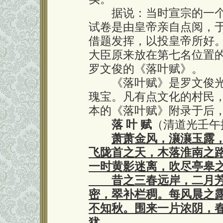
据说：当时宣宗的一个
试卷是由皇帝亲自点阅，
借题发挥，以投皇帝所好
大臣原来放在第七名位置
罗文俊的《落叶赋》。
《落叶赋》是罗文俊光
瑰宝。凡有点文化的村民
本的《落叶赋》附录于后
落 叶 赋
（清道光壬午
萧萧金风，瀼瀼玉露
飞陇首之天，木落淮南之
一时黄影迷离，吹尽亭皋
昔之三春远岸，二月芳
密，翠补栏稠。每风晨之
不知秋。围来一片浓阴，
犹。