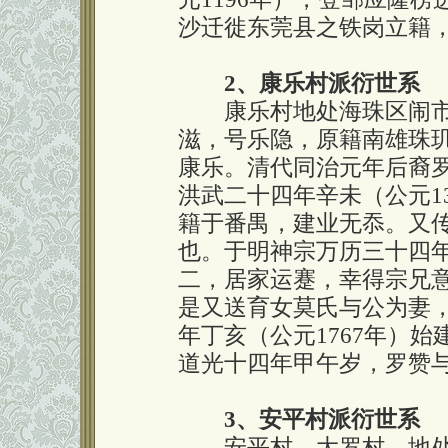
沙迁徙东莞县之铁岗立籍
2、康乐村派衍世系
康乐村地处海珠区闹市
滋，号乐隐，原籍南雄珠
康乐。清代同治元年后裔
洪武二十四年辛未（公元1
籍于番禺，建业无忝。又
也。于明神宗万历三十四年
二，居家运蹇，幸得宗兄
是又送育女莫氏与公为妻
年丁亥（公元1767年）
道光十四年甲午岁，罗赞
3、安平村派衍世系
安平村、大罗村，地处