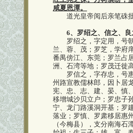
咸夏恩潭。
道光皇帝阅后亲笔硃批
6、罗绍之、信之、良
罗绍之，字定用，号朝
兰、蓉、茂；罗芝，学府
番禺傍江、东莞；罗兰占
洲、石湾等地；罗茂迁徙
罗信之，字存忠，号惠
州路宣教儒林郎，因卜居
宪、忠、志、建、晏、慎
移增城沙贝立户；罗忠子
宁、龙门路溪洞开基；罗
落业；罗慎、罗肃移居惠
（今梅县），支分南海石
始祖；生三子：雄、富、