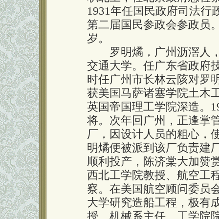
1931年任国民政府司法行
第二届国民参政会参政员。
岁。
罗明燏，广州沥滘人，生于
交通大学。任广东省政府
时任广州市长林云陔对罗明
获美国马萨诸塞学院土木
英国帝国理工学院深造。1
将。次年回广州，正逢掌
厂，因设计人员的粗心，使
明燏便被派到该厂负责建
顺利投产，陈济棠大加赞
西北工学院教授、航空工程
察。在美国航空顾问委员
大学研究造船工程，极有成
授、机械系主任、工学院院