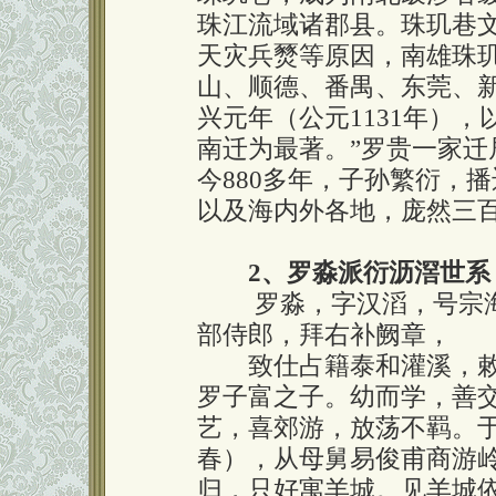
珠江流域诸郡县。珠玑巷
天灾兵燹等原因，南雄珠
山、顺德、番禺、东莞、新
兴元年（公元1131年），
南迁为最著。”罗贵一家
今880多年，子孙繁衍，
以及海内外各地，庞然三
2、罗淼派衍沥滘世系
罗淼，字汉滔，号宗海
部侍郎，拜右补阙章，
致仕占籍泰和灌溪，敕
罗子富之子。幼而学，善
艺，喜郊游，放荡不羁。于
春），从母舅易俊甫商游
归，只好寓羊城。见羊城