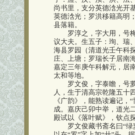
尚书里，支分英德浛光开
英德浛光；罗洪移籍高明
县落籍。
罗淳之，字大用，号梅
议大夫。生五子：珣、瑞
海县罗园（清道光壬午科
庄、上塘；罗瑞长子居南
嘉定三年庚午科解元，居
太和等地。
罗文俊，字泰瞻，号萝
人，生于清高宗乾隆五十四
《广韵》，能熟读遍记，“
成。嘉庆己卯中举，道光二
殿试以《落叶赋》，钦点
罗文俊藏书斋名曰“绿萝
以在“罗”字上加“廾”头，