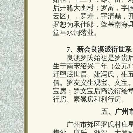
后开籍大凼村；罗富，字
云区），罗寿，字清鼎，
罗恕为承仕郎，肇基南海
堂早水洞落业。
7、新会良溪派衍世系
良溪罗氏始祖是罗贵后
生于南宋绍兴二年（公元1
迁塱底世居。妣冯氏，生
信。罗友义生观宝、文宝
宝房；罗文宝后裔派衍绘
行房、素冕房和利行房。
五、广州
广州市郊区罗氏村庄星
横沙、康乐、沥滘、大罗