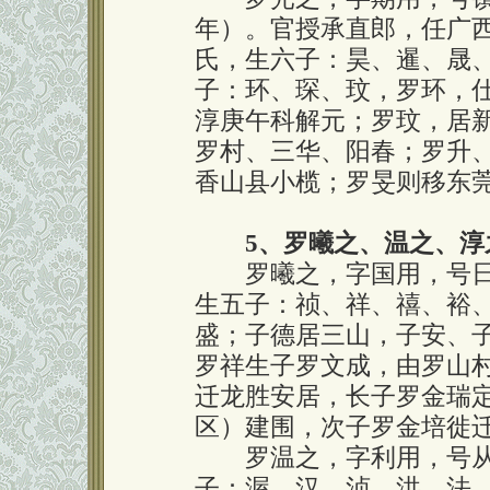
年）。官授承直郎，任广
氏，生六子：昊、暹、晟
子：环、琛、玟，罗环，
淳庚午科解元；罗玟，居
罗村、三华、阳春；罗升
香山县小榄；罗旻则移东
5、罗曦之、温之、淳
罗曦之，字国用，号日
生五子：祯、祥、禧、裕
盛；子德居三山，子安、
罗祥生子罗文成，由罗山
迁龙胜安居，长子罗金瑞
区）建围，次子罗金培徙
罗温之，字利用，号从
子：渥、汉、浈、洪、法