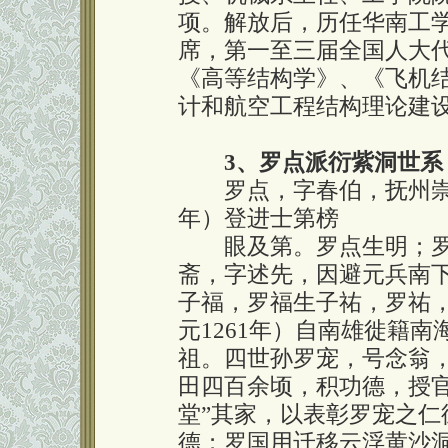
项。解放后，历任华南工
席，第一至三届全国人大
《高等结构学》、《飞机
计和航空工程结构理论建
3、罗点派衍紫洞世系
罗点，字春伯，抚州崇仁
年）登进士第榜
眼及第。罗点生明；罗
斋，字述先，因避元兵南
子福，罗福生子祐，罗祐
元1261年）自南雄徙籍
祖。四世孙罗宠，号念翁，
田四百余顷，积功德，授官
堂”其家，以表彰罗宠之仁
德；罗国用迁移云浮黄沙