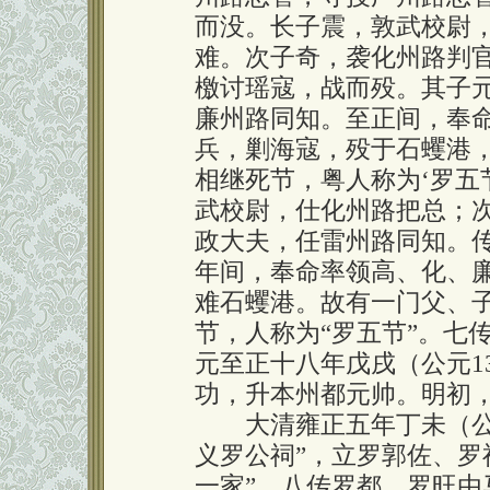
而没。长子震，敦武校尉
难。次子奇，袭化州路判
檄讨瑶寇，战而殁。其子
廉州路同知。至正间，奉
兵，剿海寇，殁于石蠼港
相继死节，粤人称为‘罗五
武校尉，仕化州路把总；
政大夫，任雷州路同知。
年间，奉命率领高、化、
难石蠼港。故有一门父、
节，人称为“罗五节”。七
元至正十八年戊戌（公元1
功，升本州都元帅。明初
大清雍正五年丁未（公元
义罗公祠”，立罗郭佐、罗
一家”。八传罗都、罗旺