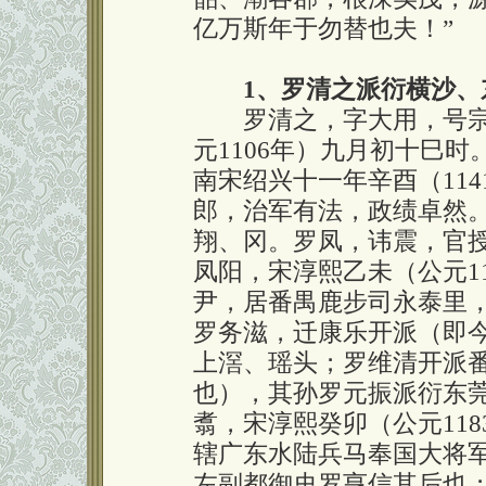
亿万斯年于勿替也夫！”
1、罗清之派衍横沙、
罗清之，字大用，号宗
元1106年）九月初十巳
南宋绍兴十一年辛酉（11
郎，治军有法，政绩卓然
翔、冈。罗凤，讳震，官
凤阳，宋淳熙乙未（公元1
尹，居番禺鹿步司永泰里
罗务滋，迁康乐开派（即
上滘、瑶头；罗维清开派
也），其孙罗元振派衍东
翥，宋淳熙癸卯（公元11
辖广东水陆兵马奉国大将
左副都御史罗亨信其后也