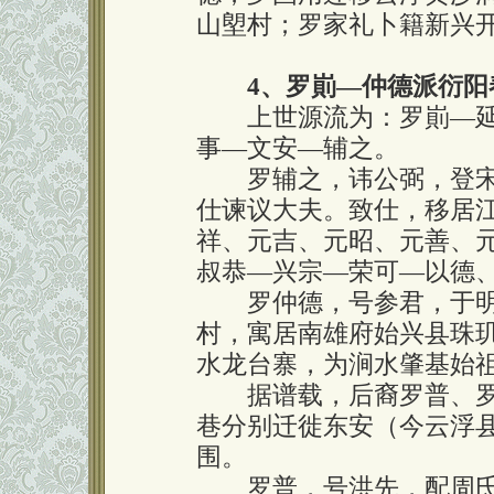
山塱村；罗家礼卜籍新兴
4、罗崱—仲德派衍阳
上世源流为：罗崱—延
事—文安—辅之。
罗辅之，讳公弼，登宋宣
仕谏议大夫。致仕，移居
祥、元吉、元昭、元善、
叔恭—兴宗—荣可—以德
罗仲德，号参君，于明
村，寓居南雄府始兴县珠
水龙台寨，为涧水肇基始
据谱载，后裔罗普、罗
巷分别迁徙东安（今云浮
围。
罗普，号洪先，配周氏