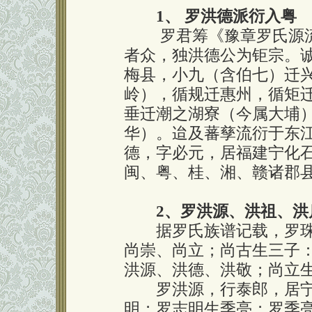
1、 罗洪德派衍入粤
罗君筹《豫章罗氏源流
者众，独洪德公为钜宗。
梅县，小九（含伯七）迁
岭），循规迁惠州，循矩
垂迁潮之湖寮（今属大埔
华）。迨及蕃孳流衍于东江
德，字必元，居福建宁化
闽、粤、桂、湘、赣诸郡
2、罗洪源、洪祖、洪
据罗氏族谱记载，罗珠
尚崇、尚立；尚古生三子
洪源、洪德、洪敬；尚立
罗洪源，行泰郎，居宁
明；罗志明生季亮；罗季