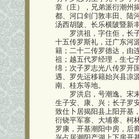
章（庄），兄弟派衍潮州
都、河口剑门敦丰田、陆
汤西胡陂、长乐横陂暨新
罗洪祖，字住佢，长子
十五传罗斯礼，迁广东河
籍；二十二传罗德达，由
祖；越五代罗经理，生七
绵；次子罗志光八传罗开
遇、罗先运移籍始兴县凉
南、桂东等地。
罗洪启，号潮逸。宋末
生子安、康、兴；长子罗
致仕卜居揭阳县上阳开基
衍铙平军寨、大埔寨、柯
罗康，开基潮阳中房，后
兴占居潮阳产湖上下房开