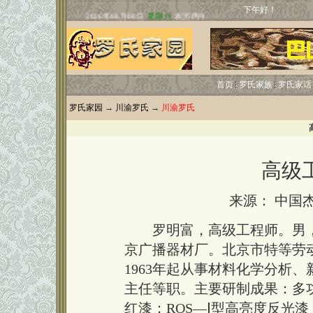
下午好！
首页
罗氏家族
罗氏家话
罗氏家园
→
川渝罗氏
→
川渝罗氏
高级
来源： 中国
罗明富，高级工程师。男，1
京广播器材厂。北京市特等劳
1963年起从事材料化学分析
主任等职。主要研制成果：多功
红漆；ROS—Ⅰ型高亮度反光漆