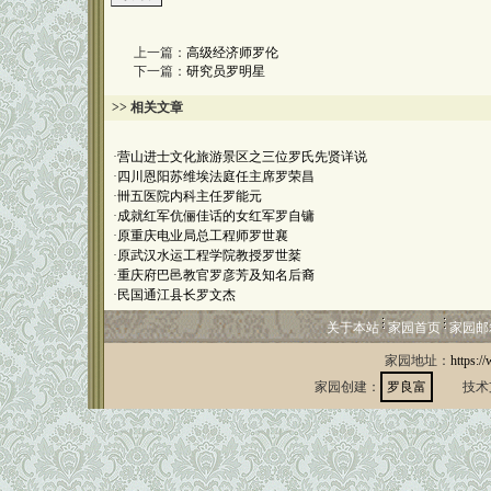
上一篇：
高级经济师罗伦
下一篇：
研究员罗明星
>> 相关文章
·
营山进士文化旅游景区之三位罗氏先贤详说
·
四川恩阳苏维埃法庭任主席罗荣昌
·
卌五医院内科主任罗能元
·
成就红军伉俪佳话的女红军罗自镛
·
原重庆电业局总工程师罗世襄
·
原武汉水运工程学院教授罗世棻
·
重庆府巴邑教官罗彦芳及知名后裔
·
民国通江县长罗文杰
关于本站
家园首页
家园邮
家园地址：
https:/
家园创建：
罗良富
技术支