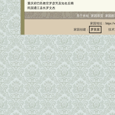
·
重庆府巴邑教官罗彦芳及知名后裔
·
民国通江县长罗文杰
关于本站
家园首页
家园邮
家园地址：
https:/
家园创建：
罗良富
技术支