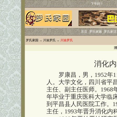
下午好！
首页
罗氏家族
罗氏家话
罗氏家园
→
川渝罗氏
→
川渝罗氏
消
消化内
罗康昌，男，1952年1
人。大学文化，四川省平
主任、副主任医师。1968
年毕业于重庆医科大学临
到平昌县人民医院工作。1
主任，1993年晋升消化