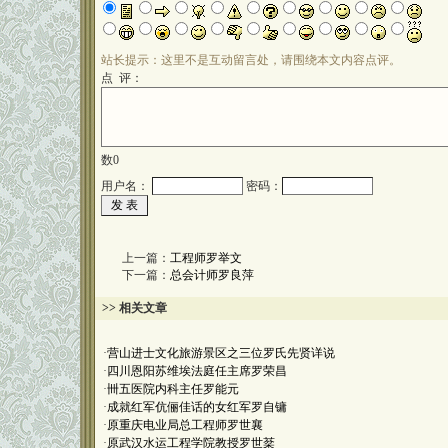
站长提示：这里不是互动留言处，请围绕本文内容点评。
点 评：
数
0
用户名：
密码：
上一篇：
工程师罗举文
下一篇：
总会计师罗良萍
>> 相关文章
·
营山进士文化旅游景区之三位罗氏先贤详说
·
四川恩阳苏维埃法庭任主席罗荣昌
·
卌五医院内科主任罗能元
·
成就红军伉俪佳话的女红军罗自镛
·
原重庆电业局总工程师罗世襄
·
原武汉水运工程学院教授罗世棻