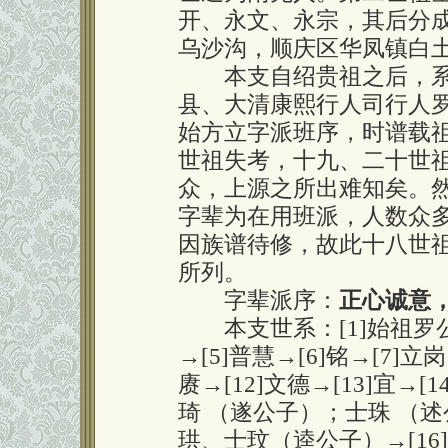
开、永文、永宗，其后分
乌沙沟，顺庆区华凤镇白
本支自绍贵祖之后，系
县、大清康熙行人司行人
始方立字派班序，时谱载
世祖失考，十九、二十世
众，上源之所出难知矣。
字辈为在用班派，人数众
因族谱待修，故此十八世
所列。
字辈派序：
正心诚意
本支世系：[1]始祖罗公绍
→[5]普慧→[6]铭→[7]立岗
赓→[12]文德→[13]宜→
琦 （遂公子）；士珠 （
珙、士玟（逵公子）→[1