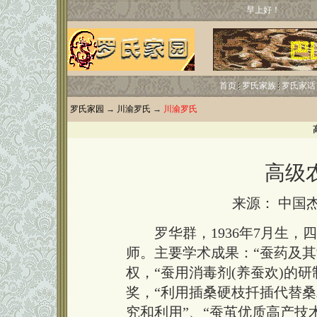
早上好！
首页
罗氏家族
罗氏家话
罗氏家园
→
川渝罗氏
→
川渝罗氏
高级
来源： 中国
罗华群，1936年7月生，
师。主要学术成果：“蚕药及其
权，“蚕用消毒剂(养蚕欢)的
奖，“利用插桑硬枝扦插代替桑
究和利用”、“蚕茧优质高产技