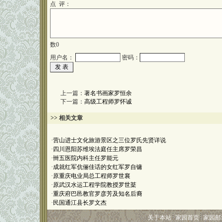
点 评：
数
0
用户名：
密码：
上一篇：
著名书画家罗恒余
下一篇：
高级工程师罗怀诚
>> 相关文章
·
营山进士文化旅游景区之三位罗氏先贤详说
·
四川恩阳苏维埃法庭任主席罗荣昌
·
卌五医院内科主任罗能元
·
成就红军伉俪佳话的女红军罗自镛
·
原重庆电业局总工程师罗世襄
·
原武汉水运工程学院教授罗世棻
·
重庆府巴邑教官罗彦芳及知名后裔
·
民国通江县长罗文杰
关于本站
家园首页
家园邮