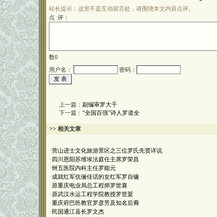
站长提示：这里不是互动留言处，请围绕本文内容点评。
点 评：
数
0
用户名：
密码：
上一篇：
副编审罗大千
下一篇：
“全国百强”诗人罗道全
>> 相关文章
·
营山进士文化旅游景区之三位罗氏先贤详说
·
四川恩阳苏维埃法庭任主席罗荣昌
·
卌五医院内科主任罗能元
·
成就红军伉俪佳话的女红军罗自镛
·
原重庆电业局总工程师罗世襄
·
原武汉水运工程学院教授罗世棻
·
重庆府巴邑教官罗彦芳及知名后裔
·
民国通江县长罗文杰