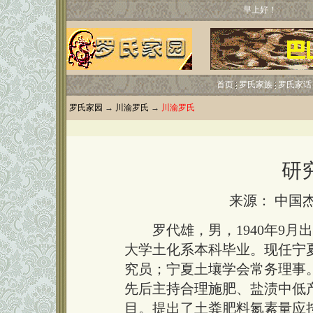
早上好！
首页
罗氏家族
罗氏家话
罗氏家园
→
川渝罗氏
→
川渝罗氏
研
来源： 中国
罗代雄，男，1940年9月出
大学土化系本科毕业。现任宁
究员；宁夏土壤学会常务理事
先后主持合理施肥、盐渍中低
目。提出了土粪肥料氮素量应