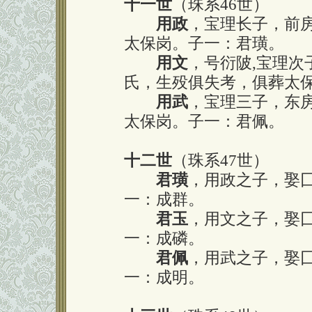
十一世
（珠系46世）
用政
，宝理长子，前
太保岗。子一：君璜。
用文
，号衍陂,宝理
氏，生殁俱失考，俱葬太
用武
，宝理三子，东
太保岗。子一：君佩。
十二世
（珠系47世）
君璜
，用政之子，娶
一：成群。
君玉
，用文之子，娶
一：成磷。
君佩
，用武之子，娶
一：成明。