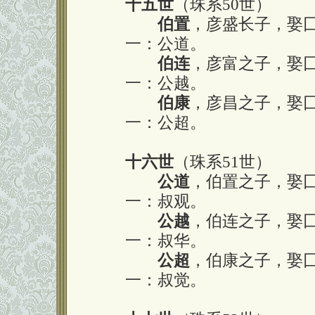
十五世
（珠系50世）
伯置
，彦盛长子，娶
一：公道。
伯连
，彦富之子，娶
一：公越。
伯康
，彦昌之子，娶
一：公超。
十六世
（珠系51世）
公道
，伯置之子，娶
一：叔观。
公越
，伯连之子，娶
一：叔华。
公超
，伯康之子，娶
一：叔觉。