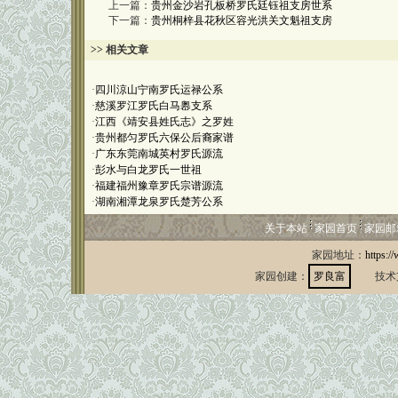
上一篇：
贵州金沙岩孔板桥罗氏廷钰祖支房世系
下一篇：
贵州桐梓县花秋区容光洪关文魁祖支房
>> 相关文章
·
四川涼山宁南罗氏运禄公系
·
慈溪罗江罗氏白马嶴支系
·
江西《靖安县姓氏志》之罗姓
·
贵州都匀罗氏六保公后裔家谱
·
广东东莞南城英村罗氏源流
·
彭水与白龙罗氏一世祖
·
福建福州豫章罗氏宗谱源流
·
湖南湘潭龙泉罗氏楚芳公系
关于本站
家园首页
家园邮
家园地址：
https:/
家园创建：
罗良富
技术支