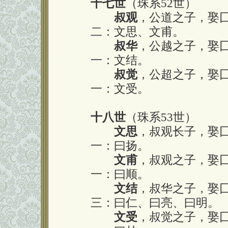
十七世
（珠系52世）
叔观
，公道之子，娶
二：文思、文甫。
叔华
，公越之子，娶
一：文结。
叔觉
，公超之子，娶
一：文受。
十八世
（珠系53世）
文思
，叔观长子，娶
一：曰扬。
文甫
，叔观之子，娶
一：曰顺。
文结
，叔华之子，娶
三：曰仁、曰亮、曰明。
文受
，叔觉之子，娶