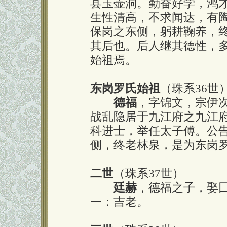
县玉壶洞。勤奋好学，鸿
生性清高，不求闻达，有
保岗之东侧，躬耕鞠养，
其后也。后人继其德性，
始祖焉。
东岗罗氏始祖
（珠系36世
德福
，字锦文，宗伊
战乱隐居于九江府之九江
科进士，举任太子傅。公
侧，终老林泉，是为东岗
二世
（珠系37世）
廷赫
，德福之子，娶
一：吉老。