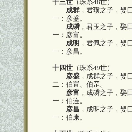
十三世
（珠系48世）
成群
，君璜之子，娶
一：彦盛。
成磷
，君玉之子，娶
一：彦富。
成明
，君佩之子，娶
一：彦昌。
十四世
（珠系49世）
彦盛
，成群之子，娶
二：伯置、伯罡。
彦富
，成磷之子，娶
一：伯连。
彦昌
，成明之子，娶
一：伯康。