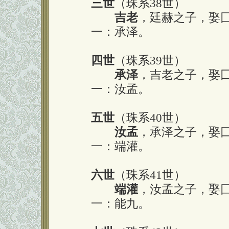
三世
（珠系38世）
吉老
，廷赫之子，娶
一：承泽。
四世
（珠系39世）
承泽
，吉老之子，娶
一：汝孟。
五世
（珠系40世）
汝孟
，承泽之子，娶
一：端灌。
六世
（珠系41世）
端灌
，汝孟之子，娶
一：能九。