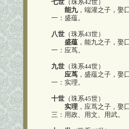
七世
（珠系42世）
能九
，端灌之子，娶
一：盛蕴。
八世
（珠系43世）
盛蕴
，能九之子，娶
一：应茑。
九世
（珠系44世）
应茑
，盛蕴之子，娶
一：实理。
十世
（珠系45世）
实理
，应茑之子，娶
三：用政、用文、用武。