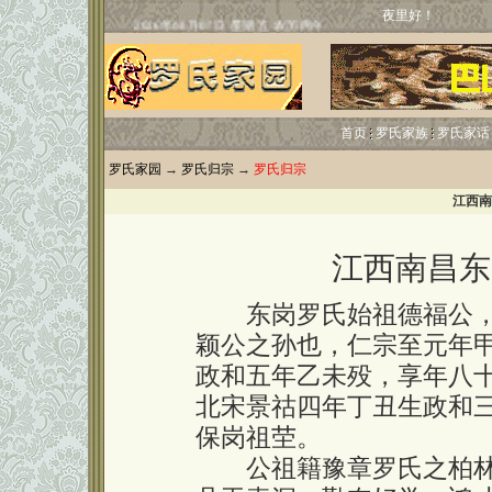
夜里好！
首页
罗氏家族
罗氏家话
罗氏家园
→
罗氏归宗
→
罗氏归宗
江西南
江西南昌东
东岗罗氏始祖德福公，
颖公之孙也，仁宗至元年
政和五年乙未殁，享年八
北宋景祜四年丁丑生政和
保岗祖茔。
公祖籍豫章罗氏之柏林