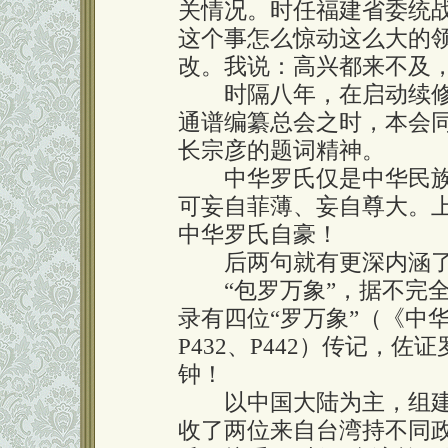
关情况。时任福建省委统
这个事怎么惊动这么大的
改。我说：高兴都来不及
时隔八年，在启动续修
通谱编纂总会之时，本会
长宗彦的题词精神。
中华罗氏仅是中华民族大
可妄自菲薄、妄自尊大。上
中华罗氏自豪！
后两句就有更深内涵
“包罗万象”，据不完全
录有四位“罗万象”（《中华
P432、P442）传记，
钟！
以中国大陆为主，组建的
收了两位来自台湾持不同