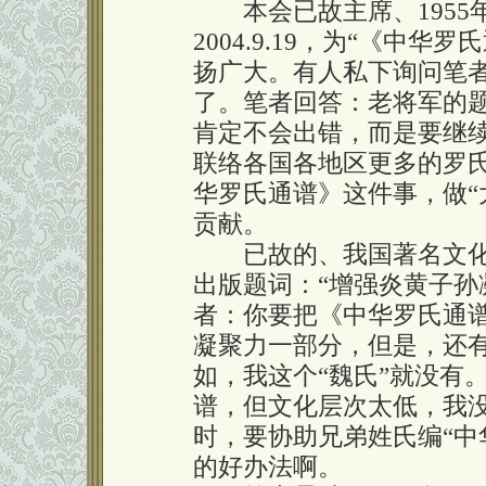
本会已故主席、1955
2004.9.19，为“《中
扬广大。有人私下询问笔者
了。笔者回答：老将军的
肯定不会出错，而是要继
联络各国各地区更多的罗
华罗氏通谱》这件事，做“
贡献。
已故的、我国著名文化
出版题词：“增强炎黄子孙
者：你要把《中华罗氏通
凝聚力一部分，但是，还
如，我这个“魏氏”就没有
谱，但文化层次太低，我
时，要协助兄弟姓氏编“中
的好办法啊。