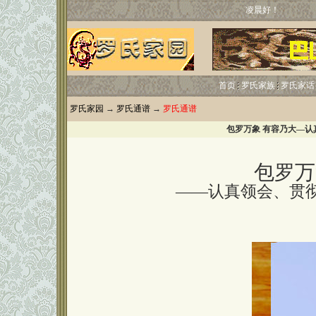
凌晨好！
首页
罗氏家族
罗氏家话
罗氏家园
→
罗氏通谱
→
罗氏通谱
包罗万象 有容乃大—
包罗万
——认真领会、贯