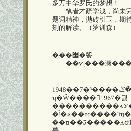
多万中华罗氏的梦想！
笔者才疏学浅，尚未完
题词精神，抛砖引玉，期
刻的解读。（罗训森）
���߼�飺
��ѵɭ���漮���
1948��7�³����ڸ��ݣ�ϵ��������Ӧ�鹫
ʮ�Ŵ����1967�긣
����������ѧУ���ֻ�רҵ�
�ݴ�ѧ��еϵ����רҵ��ҵ��1981�긣
��ҵ��Ƽ�����ѧԺӢ����ҵ���߼�
繤