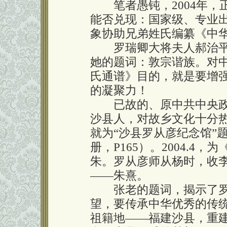
笔者愚钝，2004年，
能否兑现：国家级、专业
象协助兄弟姓氏编纂《中
罗瑞卿大将夫人郝治平，
她的题词：敦宗谐族。对
氏通谱》目的，就是要增
的凝聚力！
已故的、原中共中央政
沙县人，对故乡文化十分
就为“沙县罗从彦纪念馆”
册，P165）。2004.
朱。罗从彦师从杨时，收
——朱熹。
张老的题词，揭示了罗
望，要传承中华优秀的传
祖籍地——福建沙县，重建