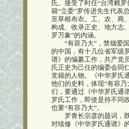
氏。接受了时任“台湾赖罗
籍“立委”罗传进先生代表
至草根布衣。工、农、商
构成、收录正史、地方志
罗万象”的内涵。
“有容乃大”，禁烟爱国
的中国，有十几位省军级
谱》的编纂工作，共产党
氏正史为己任的编委会同
党籍的人物。《中华罗氏
他们的史料，体现“有容乃
们，要通过《中华罗氏通
罗氏工作，即使是持不同政
也要“有容乃大”。
罗青长宗彦的题词，既
对续修《中华罗氏通谱》