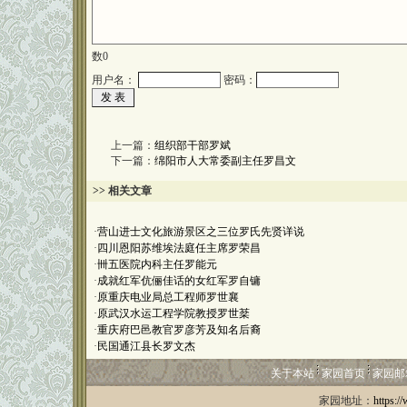
数
0
用户名：
密码：
上一篇：
组织部干部罗斌
下一篇：
绵阳市人大常委副主任罗昌文
>> 相关文章
·
营山进士文化旅游景区之三位罗氏先贤详说
·
四川恩阳苏维埃法庭任主席罗荣昌
·
卌五医院内科主任罗能元
·
成就红军伉俪佳话的女红军罗自镛
·
原重庆电业局总工程师罗世襄
·
原武汉水运工程学院教授罗世棻
·
重庆府巴邑教官罗彦芳及知名后裔
·
民国通江县长罗文杰
关于本站
家园首页
家园邮
家园地址：
https:/