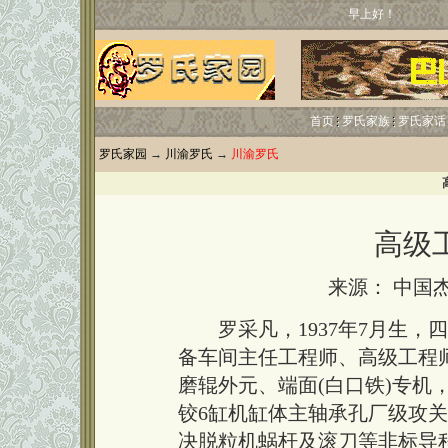
早上好！
首页
罗氏家族
罗氏家话
罗氏家园
→
川渝罗氏
→
川渝罗氏
高级
来源： 中国
罗采凡，1937年7月生，
备车间主任工程师、高级工程
磨辊外元、端面(白口铁)专机
铰6缸机缸体主轴承孔厂级攻
决脱粒机蜗杆及滚刀等非标导