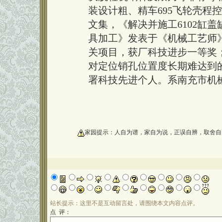
装设计粗、精车695飞轮壳程
文集，《解决并施工6102缸
具加工》发表于《机械工艺师
关项目，获厂科技进步一等奖
对定位销孔位置度长期难达到
署科技先进个人。系南充市机
oooooooooo
家园提示：人自为谱，家自为说，正误自辨，取舍自
站长提示：这里不是互动留言处，请围绕本文内容点评。
点 评：