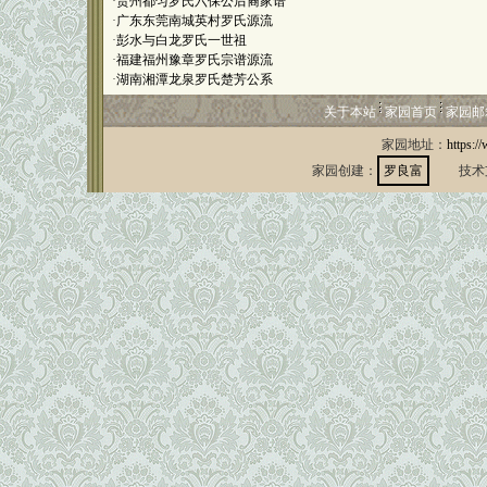
·
贵州都匀罗氏六保公后裔家谱
·
广东东莞南城英村罗氏源流
·
彭水与白龙罗氏一世祖
·
福建福州豫章罗氏宗谱源流
·
湖南湘潭龙泉罗氏楚芳公系
关于本站
家园首页
家园邮
家园地址：
https:/
家园创建：
罗良富
技术支