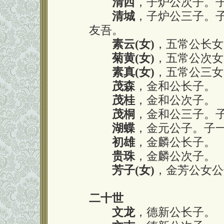
清西
，子炉公次子。子
清城
，子炉公三子。子
友吾。
素云(女)
，五常公长女
菊黄(女)
，五常公次女
素真(女)
，五常公三女
茂森
，金和公长子。
茂桂
，金和公次子。
茂桐
，金和公三子。
湖蝶
，金元公子。子
初雄
，金麟公长子。
贵珠
，金麟公次子。
芳子(女)
，金芳公女公
二十世
文龙
，德新公长子。