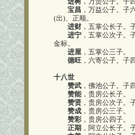
进树
，万贵公子。子四
宝昌
，万益公子。子
(出)、正顺。
进财
，五掌公长子。子
进宁
，五掌公次子。子
金标。
进屋
，五掌公三子。
德旺
，六寄公子。子
十八世
赞武
，佛池公子。子
赞能
，贵房公长子。
赞贤
，贵房公次子。
赞成
，贵房公三子。
赞彩
，贵房公四子。
正期
，阿立公长子。