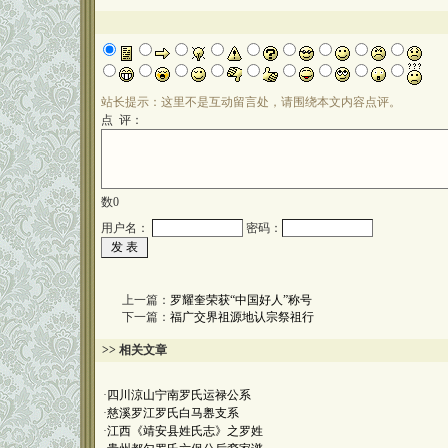
站长提示：这里不是互动留言处，请围绕本文内容点评。
点 评：
数
0
用户名：
密码：
上一篇：
罗耀奎荣获“中国好人”称号
下一篇：
福广交界祖源地认宗祭祖行
>> 相关文章
·
四川涼山宁南罗氏运禄公系
·
慈溪罗江罗氏白马嶴支系
·
江西《靖安县姓氏志》之罗姓