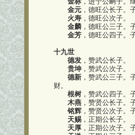
金标
，进宁公嗣子。继
金元
，德旺公长子。子
火寿
，德旺公次子。
金麟
，德旺公三子。
金芳
，德旺公四子。子
十九世
德发
，赞武公长子。
贵坤
，赞武公次子。
德新
，赞武公三子。
财。
根树
，赞武公四子。
木燕
，赞贤公长子。
铭辉
，赞贤公次子。
天赐
，正期公长子。
天厚
，正期公次子。