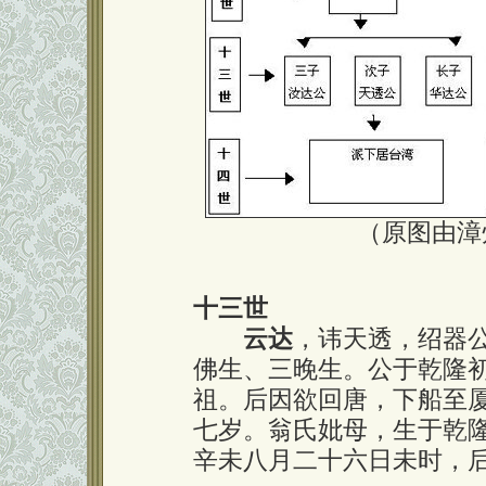
（原图由漳
十三世
云达
，讳天透，绍器
佛生、三晚生。公于乾隆
祖。后因欲回唐，下船至
七岁。翁氏妣母，生于乾
辛未八月二十六日未时，