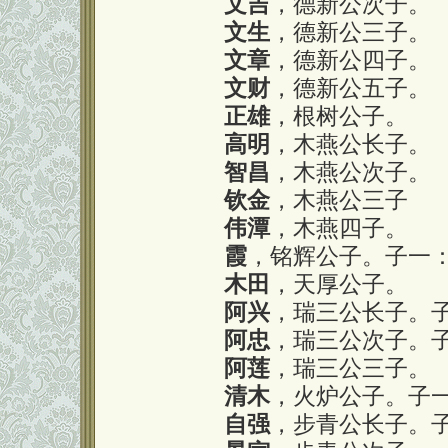
文吉
，德新公次子。
文生
，德新公三子。
文章
，德新公四子。
文财
，德新公五子。
正雄
，根树公子。
高明
，木燕公长子。
智昌
，木燕公次子。
钦金
，木燕公三子
伟潭
，木燕四子。
霞
，铭辉公子。子一
木田
，天厚公子。
阿兴
，瑞三公长子。
阿忠
，瑞三公次子。
阿莲
，瑞三公三子。
清木
，火炉公子。子
自强
，步青公长子。