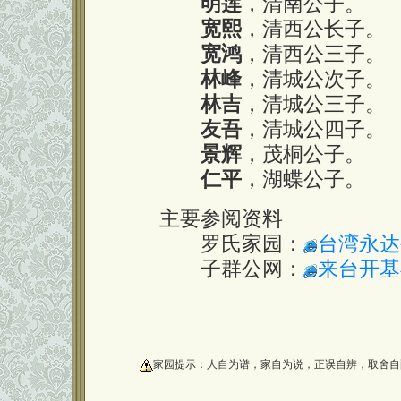
明莲
，清南公子。
宽熙
，清西公长子。
宽鸿
，清西公三子。
林峰
，清城公次子。
林吉
，清城公三子。
友吾
，清城公四子。
景辉
，茂桐公子。
仁平
，湖蝶公子。
主要参阅资料
罗氏家园：
台湾永达
子群公网：
来台开基
oooooooooo
家园提示：人自为谱，家自为说，正误自辨，取舍自