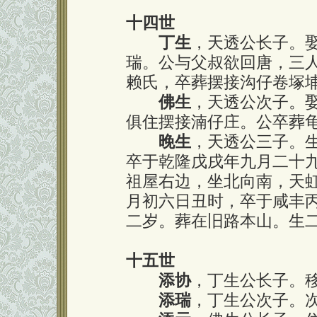
十四世
丁生
，天透公长子。
瑞。公与父叔欲回唐，三
赖氏，卒葬摆接沟仔卷塚
佛生
，天透公次子。
俱住摆接湳仔庄。公卒葬
晚生
，天透公三子。
卒于乾隆戊戌年九月二十
祖屋右边，坐北向南，天
月初六日丑时，卒于咸丰
二岁。葬在旧路本山。生
十五世
添协
，丁生公长子。
添瑞
，丁生公次子。