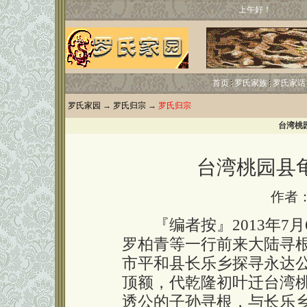
上午好！
首页
罗氏家族
罗氏家话
罗氏家园
→
罗氏归宗
→
罗氏归宗
台湾桃
台湾桃园县
作者
『编者按』2013年7月
罗柏青等一行前来大陆寻根
市平和县长乐乡探寻永达
顶额，代乾隆初叶迁台湾桃
透公的子孙寻根，与长乐