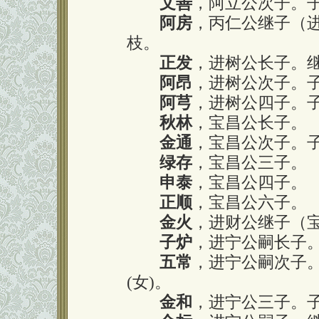
文善
，阿立公次子。
阿房
，丙仁公继子（
枝。
正发
，进树公长子。继
阿昂
，进树公次子。
阿芎
，进树公四子。子
秋林
，宝昌公长子。
金通
，宝昌公次子。
绿存
，宝昌公三子。
申泰
，宝昌公四子。
正顺
，宝昌公六子。
金火
，进财公继子（
子炉
，进宁公嗣长子
五常
，进宁公嗣次子。
(女)。
金和
，进宁公三子。子