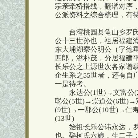
宗亲牵桥搭线，翻谱对序
公派资料之综合梳理，有
台湾桃园县龟山乡罗氏
公十三世孙也，祖居福建
东大埔湖寮公明公（字德
四郎，溢朴茂，分居福建
长乐公之上源世次各家谱载
企生系之55世者，还有自
一是待考。
永达公(1世)→文富公(2世
聪公(5世)→崇道公(6世)
(9世)→一郡公(10世)→仁
(13世)
始祖长乐公讳永达，罗
也。娶柯氏六娘，生二子