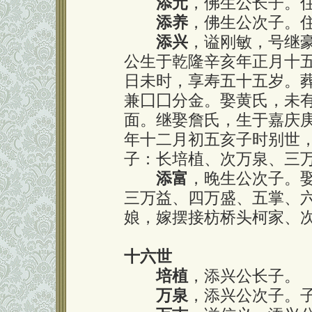
添元
，佛生公长子。
添养
，佛生公次子。
添兴
，谥刚敏，号继
公生于乾隆辛亥年正月十
日未时，享寿五十五岁。
兼囗囗分金。娶黄氏，未
面。继娶詹氏，生于嘉庆
年十二月初五亥子时别世
子：长培植、次万泉、三
添富
，晚生公次子。
三万益、四万盛、五掌、
娘，嫁摆接枋桥头柯家、
十六世
培植
，添兴公长子。
万泉
，添兴公次子。子