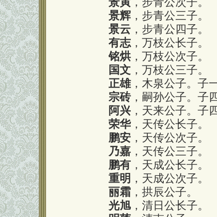
景寅
，步青公次子。
景辉
，步青公三子。
景云
，步青公四子。
有志
，万枝公长子。
铭烘
，万枝公次子。
国文
，万枝公三子。
正雄
，木泉公子。子
宗砖
，嗣孙公子。子
阿兴
，天来公子。子
荣华
，天传公长子。
鹏安
，天传公次子。
乃嘉
，天传公三子。
鹏有
，天成公长子。
重明
，天成公次子。
丽霜
，拱辰公子。
光旭
，清日公长子。