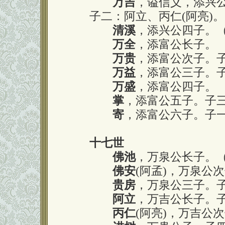
万吉
，谥信义，添兴
子二：阿立、丙仁(阿亮)。
清溪
，添兴公四子。
万全
，添富公长子。
万贵
，添富公次子。
万益
，添富公三子。
万盛
，添富公四子。
掌
，添富公五子。子
寄
，添富公六子。子
十七世
佛池
，万泉公长子。
佛安
(阿孟)，万泉公
贵房
，万泉公三子。
阿立
，万吉公长子。
丙仁
(阿亮)，万吉公