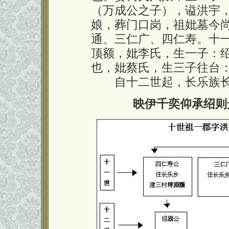
（万成公之子），谥洪宇
娘，葬门口岗，祖妣墓今
通、三仁广、四仁寿。十
顶额，妣李氏，生一子：
也，妣蔡氏，生三子往台
自十二世起，长乐族长
映伊千奕仰承绍则