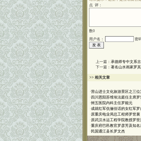
点 评：
数
0
用户名：
密
上一篇：
承德师专中文系古
下一篇：
著名山水画家罗其
>> 相关文章
·
营山进士文化旅游景区之三位
·
四川恩阳苏维埃法庭任主席罗
·
卌五医院内科主任罗能元
·
成就红军伉俪佳话的女红军罗
·
原重庆电业局总工程师罗世襄
·
原武汉水运工程学院教授罗世
·
重庆府巴邑教官罗彦芳及知名
·
民国通江县长罗文杰