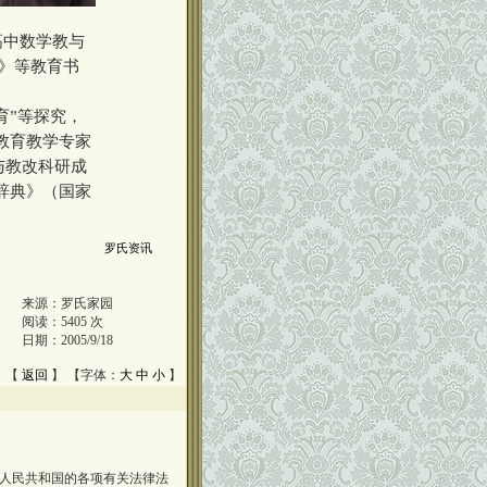
高中数学教与
学》等教育书
育”等探究，
年教育教学专家
与教改科研成
辞典》（国家
罗氏资讯
来源：
罗氏家园
阅读：
5405
次
日期：
2005/9/18
 【
返回
】 【字体：
大
中
小
】
人民共和国的各项有关法律法