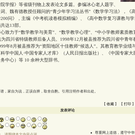
学院学报》等省级刊物上发表论文多篇。参编冰心老人题字、
词、魏有德教授任顾问的“青少年学习法丛书”《数学学习法》，《
200问》，主编《中考机读卷模拟精编》、《高中数学复习课教与
共达13部。
力于“数学教学与美育”、“数学教学心理”、“中小学教师素质教
评选为四川省特级教师后备人员。1998年12月被县推荐为四川省中青
999年8月被县推荐为“资阳地区十佳教师“候选人”。其教育教学业绩
《科学中国人·中国专家人才库》（人民日报出版社）、《中国专家大
务中心）等 10 余种大型辞书。
为谱，家自为说，正误自辨，取舍自酌。引用注明作者和出处。
【
收藏
】 【
打印
】
发表评论
尊重网上道德，遵守中华
处，请围绕本文内容点评。