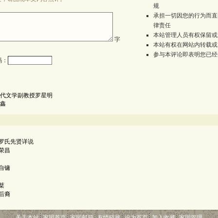
规
承担一切因您的行为而直
律责任
本站管理人员有权保留或
字
本站有权在网站内转载或
参与本评论即表明您已经
码：
代文学副教授罗星明
鑫
罗氏先贤详说
荣昌
自镛
棻
后裔
关于本站
家园首页
家园邮箱
友情链接
设为首页
加入收藏
家园管理