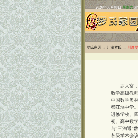
罗氏家园
→
川渝罗氏
→
川渝
罗大富，男
数学高级教
中国数学奥
都江堰中学
进修学校、
初、高中数
与“三沟通”
各级学术会议