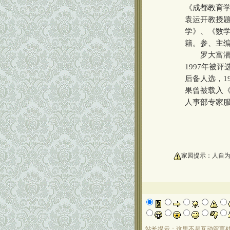
《成都教育
袁运开教授题
学》、《数学
籍。参、主编
罗大富潜心致
1997年被
后备人选，1
果曾被载入
人事部专家服
oooooooooo
家园提示：人自
站长提示：这里不是互动留言