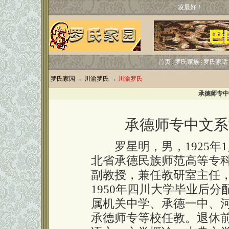
凌晨好！
首页
罗氏家族
罗氏家话
罗氏家园
→
川渝罗氏
→
川渝罗氏
承德师专中
承德师专中文系
罗星明，男，1925年
北省承德民族师范高等专
副教授，兼任教研室主任
1950年四川大学毕业后
属机关中学、承德一中、
承德师专等校任教。退休