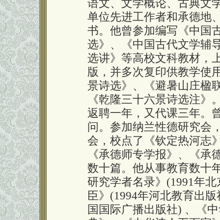
语文、文学概论、古典文
单位先进工作者和承德地
书。他曾参加编写《中国
选》、《中国古代文学辅
选讲》等高校文科教材，
版，并多次复印供教学使
景诗选》、《避暑山庄楹
《乾隆三十六景诗选注》。
返聘一年，又代课三年。
问。参加纳兰性德研究会
会，校点了《钦定热河志
《承德师专学报》、《承
数十篇。他从事教育数十
研究学者名录》(1991年
臣》(1994年河北教育出
国国际广播出版社) 、《