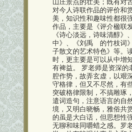
山庄景点的壮美；既有对
对今人诗联作品的评价和
美，知识性和趣味性都很
作品，主要是《评介楹联
《诗心淡远，诗味清醇》
中》、《刘禹 的竹枝词
子散文的艺术特色》等。
时，更主要是可以从中增
有裨益。 罗老师是资深的
腔作势，故弄玄虚，以艰
守格律，但又不尽然，有
突破格律限制，不搞雕琢
遣词造句，注意语言的自
境，又明白晓畅，雅俗共
的虽是大白话，但思想性
无聊和味同嚼蜡之感。罗