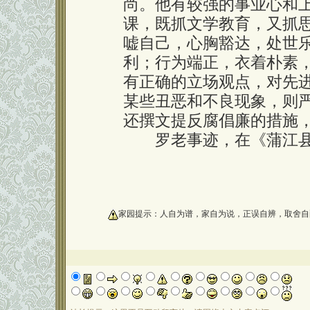
尚。他有较强的事业心和
课，既抓文学教育，又抓
嘘自己，心胸豁达，处世
利；行为端正，衣着朴素
有正确的立场观点，对先
某些丑恶和不良现象，则
还撰文提反腐倡廉的措施
罗老事迹，在《蒲江县志
oooooooooo
家园提示：人自为谱，家自为说，正误自辨，取舍自