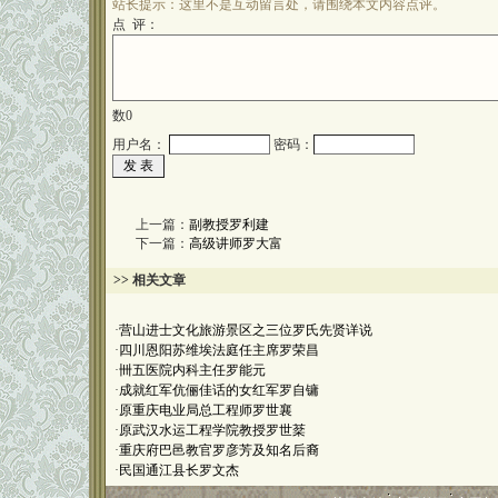
站长提示：这里不是互动留言处，请围绕本文内容点评。
点 评：
数
0
用户名：
密码：
上一篇：
副教授罗利建
下一篇：
高级讲师罗大富
>> 相关文章
·
营山进士文化旅游景区之三位罗氏先贤详说
·
四川恩阳苏维埃法庭任主席罗荣昌
·
卌五医院内科主任罗能元
·
成就红军伉俪佳话的女红军罗自镛
·
原重庆电业局总工程师罗世襄
·
原武汉水运工程学院教授罗世棻
·
重庆府巴邑教官罗彦芳及知名后裔
·
民国通江县长罗文杰