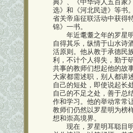
典》、《中华诗人五百家
选》和《河北民进》等书。
省关帝庙征联活动中获得
锦》一书。 。
年近耄耋之年的罗星明
自得其乐，纵情于山水诗酒
活原则。他从教于承德民
利，不计个人得失，勤于
共事的教师们想起他的故
大家都需述职，别人都讲
自己的短处，即使说起长
自己的不足之处，善于总
作和学习。他的举动常常
教师们仍然以罗星明为榜
想和崇高境界。
现在，罗星明耳聪目明