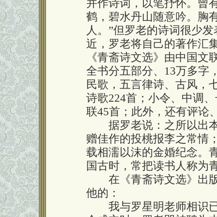
并作诗词，以笔抒怀。曾有
鹤，碧水丹山随意吟。胸
人。”但罗老的诗词很少
近，罗老将自己的著作汇
《青斋诗文选》由中国文
全书分五部分、13万多字
民歌，五言律诗、古风，
诗歌224首；小令、中调
联45首；此外，还有评论
据罗老说：之所以出本
赠佳作的投桃报李之常情
载相濡以沫的金婚纪念。
国古时，常把读书人称为
在《青斋诗文选》出版
他的：
我与罗星明老师相识已有1