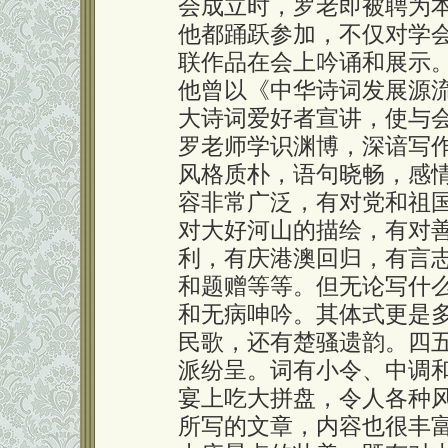
会成立时，罗老即被聘为
他都踊跃参加，不仅对学
联作品在会上吟诵和展示
他曾以《中华诗词发展源
大诗词爱好者宣讲，使与
罗老师学识渊博，深谙写
风格质朴，语句晓畅，感
容非常广泛，有对党和祖
对大好河山的描绘，有对
利，有庆港澳回归，有言
和题赠等等。但无论写什
和无病呻吟。其体式更是
民歌，还有楚骚遗韵。四
派纷呈。词有小令、中调
宴上吃大拼盘，令人各种风
所写的文章，内容也很丰