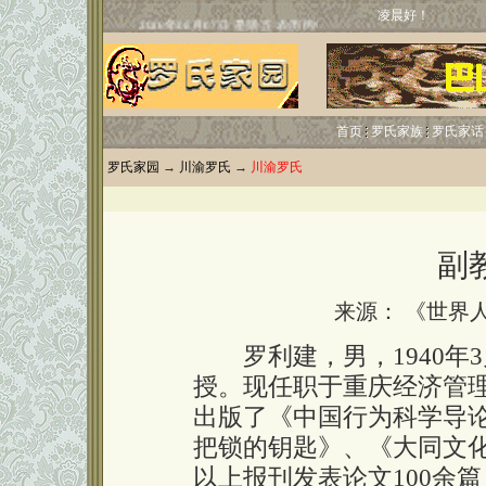
凌晨好！
首页
罗氏家族
罗氏家话
罗氏家园
→
川渝罗氏
→
川渝罗氏
副
来源： 《世界
罗利建，男，1940年
授。现任职于重庆经济管
出版了《中国行为科学导
把锁的钥匙》、《大同文
以上报刊发表论文100余