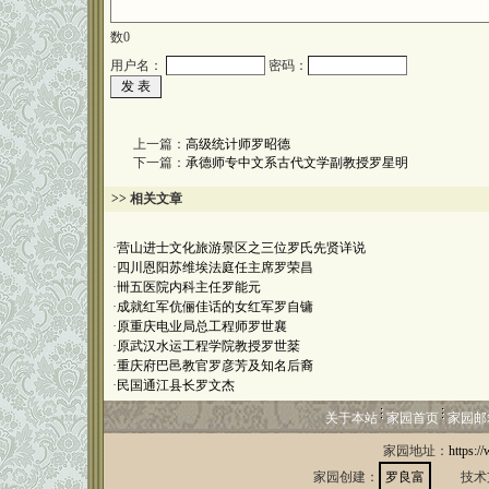
数
0
用户名：
密码：
上一篇：
高级统计师罗昭德
下一篇：
承德师专中文系古代文学副教授罗星明
>> 相关文章
·
营山进士文化旅游景区之三位罗氏先贤详说
·
四川恩阳苏维埃法庭任主席罗荣昌
·
卌五医院内科主任罗能元
·
成就红军伉俪佳话的女红军罗自镛
·
原重庆电业局总工程师罗世襄
·
原武汉水运工程学院教授罗世棻
·
重庆府巴邑教官罗彦芳及知名后裔
·
民国通江县长罗文杰
关于本站
家园首页
家园邮
家园地址：
https:/
家园创建：
罗良富
技术支