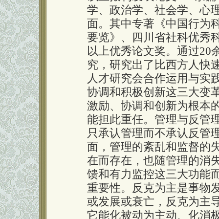
学、政治学、社会学、心
面。其中专著《中国行为
要览》、四川省社科优秀科
以上优秀论文奖。通过20
究，研究出了比西方人快
人才研究会合作运用与实
协调和积极创新这三大变
激励、协调和创新为根本
能担此重任。管理与反管
只承认管理而不承认反管
面，管理的紊乱和监督的
在而存在，也随管理的消
馈和有力监控这三大功能
重要性。反克为主是事物
或发展或衰亡，反克为主
它能化被动为主动、化消