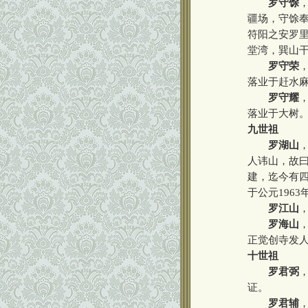
罗守馀
疆场，守馀奉
符阳之安罗
堂湾，巽山
罗守荣
落业于赶水
罗守耀
落业于大树
九世祖
罗湖山
人讳山，故曰
建，迄今有
于公元196
罗江山
罗海山
正觉创寺发
十世祖
罗君弼
证。
罗君辅