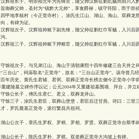
，汉辉祖长子。明崇祯元年为先锋官，随父帅汉辉征剿乱贼而由川入
旨御葬父帅，圣封为“镇黔大元帅”，享食爵禄，镇守符阳，而于崇
里四甲地李核村（今正觉寺村）。涂氏生江山、湖山、海山。双葬龙
干向，有碑为证。
，汉辉祖次子。汉辉祖帅账下副先锋，随父帅征剿红巾军贼，入川后
麻沟。
，汉辉祖三子。汉辉祖帅账下押粮官，随父帅征剿红巾军贼，入川后
。
，守馀祖次子。与兄弟江山、海山于清朝康熙十四年修建三合天井之
“三台山”，祠庙取名“正觉寺”，故名：“三台山正觉寺”。该寺曾几
四百年历史。黄氏生君辅、君弼。双葬正觉寺长榜左侧今正觉寺小学
3年重建陵墓立碑作序以记；公元2004年又重建祖墓围墙、拜台，并
，守馀公长子，傅氏生君仁、君义，双葬龙井山。
，守馀三子，涂氏生君臣，双葬山堡堡，君臣后迁甘燕。诗曰：三世
人才，罗氏奠基正觉寺，派衍繁昌共祖祠。
，湖山公次子，章氏生罗权、罗柄、罗相、罗贤。双葬正觉寺台斯李
，湖山公长子，陈氏生罗朴、罗棋。双老葬正觉寺大沟坡上有碑。