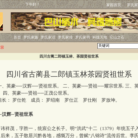
下午好！
家园首页
罗氏家
首页
罗氏家族
罗氏家话
罗氏家传
罗氏家书
科技天地
它山之石
归宗
四川古蔺二郎镇玉林、茶园贤祖世系
四川省古蔺县二郎镇玉林茶园贤祖世系
英豪──汉辉──贤祖世系。 二、英豪──贤祖──耀宗世系. 三、
。四、英豪──贤祖──正茂公世系。
长： 罗仕乾 成员： 罗绍南 罗仕正 罗仕刚 罗放坤。
豪─汉辉─贤祖世系
，讳祥茂，字胜一，统宸公之长子。明“洪武”十二（1379）年统五子
后来，五子散居川黔各地，感慨万分，曾赋“八锦诗”流传后世。李