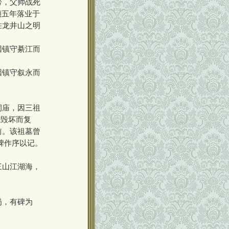
黔，父帅战死
祯五年落业于
胜龙井山之明
因镇守綦江而
因镇守叙永而
祠庙，因三祖
经毁坏而复
前。该祖墓曾
立碑作序以记。
三山江湖海，
岗，有碑为