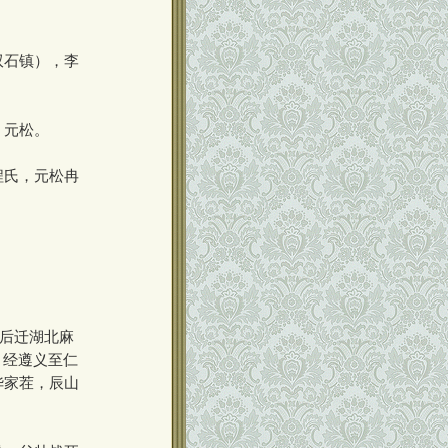
双石镇），李
、元松。
程氏，元松冉
，后迁湖北麻
，经遵义至仁
华家茬，辰山