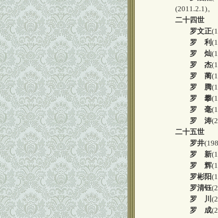
(2011.2.1)。
二十四世
罗文正
(
罗 利
(
罗 灿
(
罗 杰
(
罗 蔺
(
罗 腾
(
罗 攀
(
罗 毫
(
罗 涛
(
二十五世
罗井
(1
罗 新
(
罗 辉
(
罗彬阳
(
罗清钰
(
罗 川
(
罗 成
(