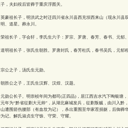
五子，夫妇殁后皆葬于重庆浮图关。
，英豪祖长子，明洪武之时迁四川省永川县西充坝西来山（现永川县
道明、道星。葬永川。
，荣祖长子，字会轩，李氏生六子：罗宗、罗唐、春芳、春书、元郁
，道明祖长子，张氏生朝胜。罗唐封氏，春芳杜氏，春书吴氏，元郁
，宗公之子，汤氏生元勋。
，朝胜公之子，王氏生汉辉、汉煌、汉题。
，元勋公长子。明崇桢年间为都司(正四品)，居江西吉水汽下啕银塘
元年为“黔省征剿大元帅”，从湖北麻城发兵，征剿叛贼，由川入黔
井山遭围箭伤腰部（有血坟为记），杀出重围至华家茬捐躯，后御葬
碑为记。解氏淑贞生守馀、守荣、守耀。