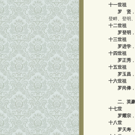
十一世祖
罗 贤
登畔、登明
十二世祖
罗登明
十三世祖
罗进学
十四世祖
罗正秀
十五世祖
罗玉昌
十六世祖
罗尚俸
二、英豪
十七世
罗耀宗
十八世
罗天寿