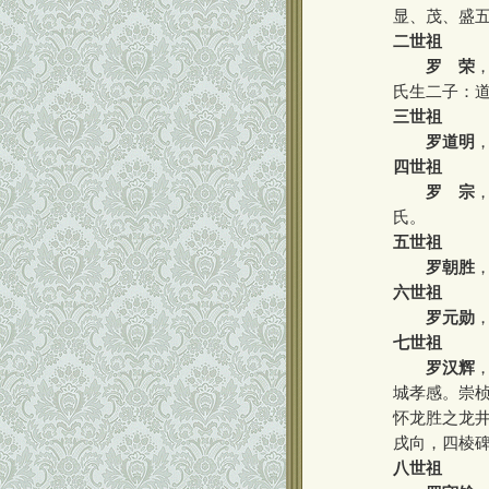
显、茂、盛
二世祖
罗 荣
氏生二子：
三世祖
罗道明
四世祖
罗 宗
氏。
五世祖
罗朝胜
六世祖
罗元勋
七世祖
罗汉辉
城孝感。崇桢
怀龙胜之龙
戌向，四棱
八世祖