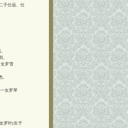
生二子仕远、仕
娥。
启刚。
)、女罗雪
启杰。
)。
5)，一女罗琴
，一女罗叶(生于