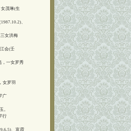
灿，女茂琳(生
87.10.2)、
日)，三女洪梅
)、江会(壬
、罗毫，一女罗秀
3)，女罗羽
、罗广
文玉。
、罗行
9.6.5)、富霞