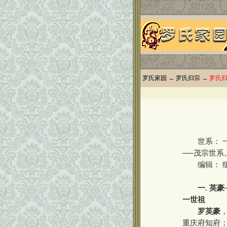
罗氏家园
→
罗氏归宗
→
罗氏
世系： 一、
──茂宗世系
编辑： 组
一. 英
一世祖
罗英豪
重庆府知府；