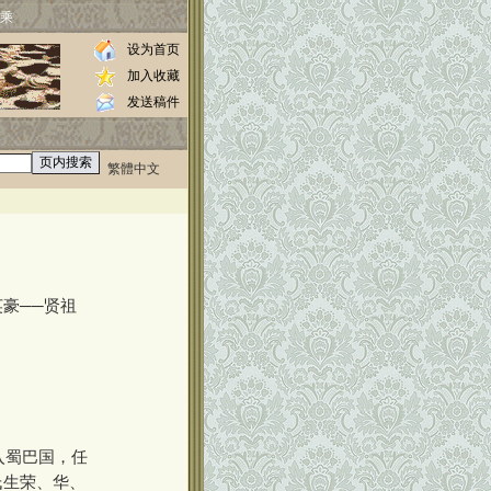
乘
设为首页
加入收藏
发送稿件
繁體中文
0000
英豪──贤祖
入蜀巴国，任
氏生荣、华、