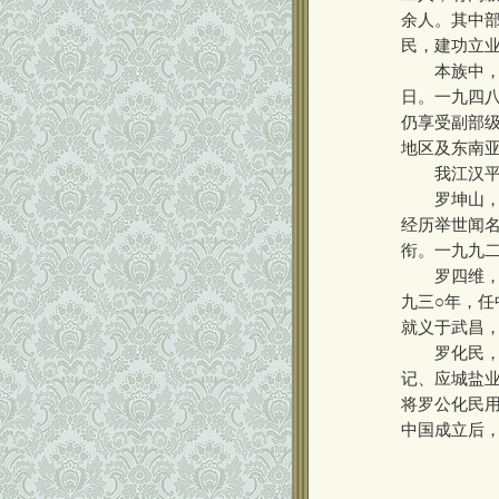
余人。其中
民，建功立
本族中，目
日。一九四
仍享受副部
地区及东南
我江汉平源
罗坤山，仙
经历举世闻
衔。一九九
罗四维，汉
九三○年，
就义于武昌
罗化民，天
记、应城盐业
将罗公化民
中国成立后