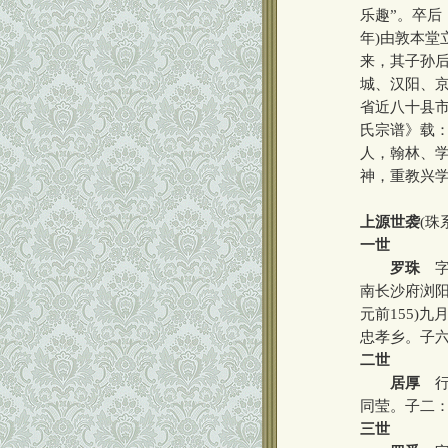
乐趣”。卒后
年)由敦本
来，其子孙后
城、汉阳、
省近八十县市
氏宗谱》载
人，翰林、
神，重教兴
上源世袭
(珠
一世
罗珠
字
南长沙府浏阳
元前155)
忠孝乡。子
二世
居厚
行
同莹。子二
三世