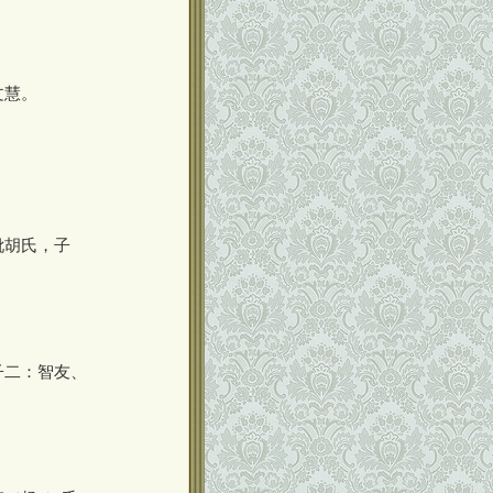
。
文慧。
妣胡氏，子
。
子二：智友、
。