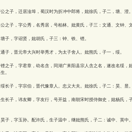
公之子，迁居淦埠，蜀汉时为折冲中郎将，妣徐氏，子二，塘、澄
公之子，字公秀，名秀居，号柏林。妣黄氏，子三：文通、文钟、
塘子，字诏贤，妣胡氏，子三：钟、铁、铿。
通子，晋元帝大兴时举秀才，为太子舍人。妣熊氏，子一，绥。
铿之子，字君章，幼名含，同湖广耒阳县宗人含之名，遂改名绥，
遵生。
绥长子，字宗伯，晋代豫章人。忠义大夫。妣徐氏，子二：昊、昱
生长子，讳友卿，字友行，号开益，南朝宋时授侍御史，妣杨氏，
。
昊子，字玉孙。配许氏，生子温中，继妣熊氏，子二：诚中、英中