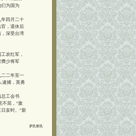
他们为国为
九年四月二十
法官，退休后
洁，深受台湾
国工农红军，
荣膺少将军
九二二年至一
人逮捕，英勇
镇总工会书
死不屈，“敌
日亥时。”新
罗氏资讯