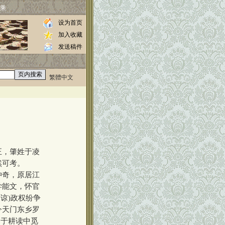
乘
设为首页
加入收藏
发送稿件
繁體中文
0000
正，肇姓于凌
然可考。
仲奇，原居江
学能文，怀官
友谅)政权纷争
今天门东乡罗
，于耕读中觅