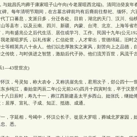
，与妣昌氏均葬于康家咀子山午向(今老屋咀西北端)。清同治癸亥年春(
堂立碑。每年清明节期间，在古墓古碑前均有后裔前往祭祀、缅怀。六
代丁口蕃息，支派日多，分迁各处。目前，湖北的天门、汉川、仙桃
京山等县市，以及云南、四川、新疆、内蒙、台湾、北京、上海等省
，均有盛兆公之后代生活、居住或学习、工作。民国十九年(公元192
：我老屋咀罗氏，以礼传家，仁信处世，人才辈出，世德绵延。旧时
学士等精英共八十余人。他们以忠厚敦实之家风，刻苦向上之品德，
学之传统，与时俱进之智慧，激励后代子孙。他们流芳百世，风流千古
系1—43世世次)
怀汉，号灵知，称大农令，又称洪崖先生，君用次子，郐公四十一
东乡纯江，秦始皇丙辰二年(公元前245)四月十四寅时生，卒于汉景
九月十八日辰时，寿九十一，葬江西新建县太平乡西山。妣张氏，继妣
六：居厚、宣礼、子成、知正、抵德、成通。
一，字延相，号竭中，怀汉公长子。徙居大罗咀，葬城北罗家园，
：忠、悉。