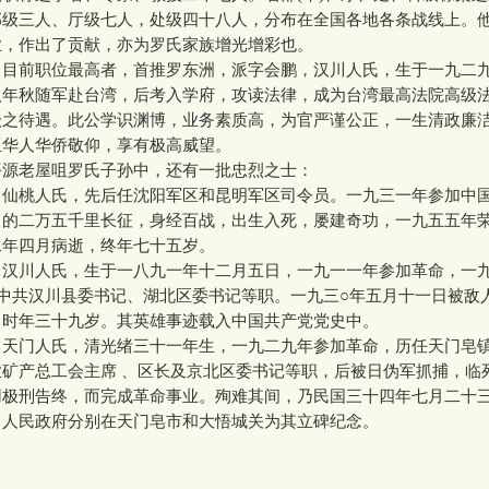
部级三人、厅级七人，处级四十八人，分布在全国各地各条战线上。
业，作出了贡献，亦为罗氏家族增光增彩也。
前职位最高者，首推罗东洲，派字会鹏，汉川人氏，生于一九二
八年秋随军赴台湾，后考入学府，攻读法律，成为台湾最高法院高级
级之待遇。此公学识渊博，业务素质高，为官严谨公正，一生清政廉
亚华人华侨敬仰，享有极高威望。
老屋咀罗氏子孙中，还有一批忠烈之士：
桃人氏，先后任沈阳军区和昆明军区司令员。一九三一年参加中
名的二万五千里长征，身经百战，出生入死，屡建奇功，一九五五年
二年四月病逝，终年七十五岁。
川人氏，生于一八九一年十二月五日，一九一一年参加革命，一
任中共汉川县委书记、湖北区委书记等职。一九三○年五月十一日被敌
，时年三十九岁。其英雄事迹载入中国共产党党史中。
门人氏，清光绪三十一年生，一九二九年参加革命，历任天门皂
矿产总工会主席 、区长及京北区委书记等职，后被日伪军抓捕，临
用极刑告终，而完成革命事业。殉难其间，乃民国三十四年七月二十三
，人民政府分别在天门皂市和大悟城关为其立碑纪念。