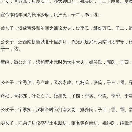
子立，号敦笃，居厚次子。葬大神口前，妣吴氏，子三：臣良、臣
宣帝本始年间为长乐少府，妣严氏，子二，奉、谌。
恭长子，汉成帝绥和年间为谏议大夫，妣李氏，继妣万氏。子二，
公长子，迁西南桥新城北十里罗坊，汉光武建武时为南阳太宁守，
，子一，达。
彦绣，徵公之子，汉和帝永元时为大中大夫，妣吴氏，郭氏。子四
公长子，字秀茂，号立成，又名永成。妣杨氏，张氏，子三：暹、
奇祯，号祁郎，叶公次子。妣胡氏，子四：季德、季实、季华、季
公次子，字季实，汉桓帝时为河南太尉，妣姜氏，子四：霅、霄、
实长子，同弟迁居仪亭里土屯新坊，陌名黄台南坊。妣钟氏，继妣