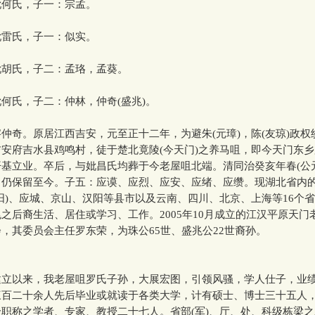
何氏，子一：宗孟。
雷氏，子一：似实。
胡氏，子二：孟珞，孟葵。
何氏，子二：仲林，仲奇(盛兆)。
仲奇。原居江西吉安，元至正十二年，为避朱(元璋)，陈(友琼)政权
安府吉水县鸡鸣村，徒于楚北竟陵(今天门)之养马咀，即今天门东
基立业。卒后，与妣昌氏均葬于今老屋咀北端。清同治癸亥年春(公元1
，仍保留至今。子五：应谟、应烈、应安、应绪、应缵。现湖北省内
阳)、应城、京山、汉阳等县市以及云南、四川、北京、上海等16个
之后裔生活、居住或学习、工作。2005年10月成立的江汉平原天门
，其委员会主任罗东荣，为珠公65世、盛兆公22世裔孙。
以来，我老屋咀罗氏子孙，大展宏图，引领风骚，学人仕子，业
三百二十余人先后毕业或就读于各类大学，计有硕士、博士三十五人
职称之学者、专家、教授二十七人。省部(军)、厅、处、科级栋梁