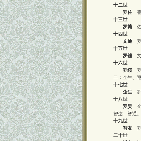
十二世
罗佐
霅
十三世
罗塘
佐
十四世
文通
罗
十五世
罗铿
文
十六世
罗绥
罗
二：企生、
十七世
企生
罗
十八世
罗昊
企
智达、智通
十九世
智友
罗
二十世