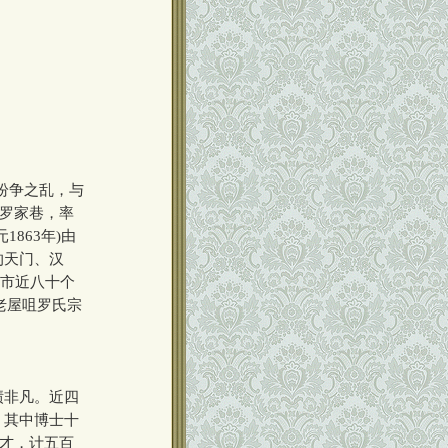
纷争之乱，与
乡罗家巷，率
863年)由
的天门、汉
省市近八十个
老屋咀罗氏宗
绩非凡。近四
，其中博士十
之才，计五百