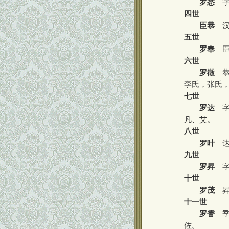
罗悉
字
四世
臣恭
汉
五世
罗奉
臣
六世
罗徵
恭
李氏，张氏
七世
罗达
字
凡、艾。
八世
罗叶
达
九世
罗昇
字
十世
罗茂
昇
十一世
罗霅
季
佐。