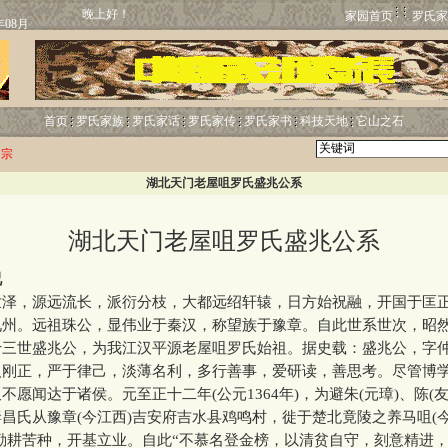
晚上好！
家园首页
罗氏家
首页
罗氏家族
罗氏家话
罗氏家传
罗氏家书
科技天地
它山之石
归宗
湖北天门老屋咀罗氏盛兆公系
湖北天门老屋咀罗氏盛兆公系
况
，源远流长，派衍分枝，大都远绍轩辕，日方始祝融，开国于匡
九州。远祖珠公，显伟业于秦汉，称望族于豫章。自此世系世次，昭
世盛兆公，为我江汉平源老屋咀罗氏始祖。据史载：盛兆公，字
人刚正，严于律己，淡薄名利，多行善事，爱研读，善思考。尽管博
不愿闻达于诸侯。元至正十二年(公元1364年)，为避朱(元璋)、陈(
昌氏从豫章(今江西)吉安府吉水县鸡鸣村，徙于楚北竟陵之养马咀(
勤耕苦种，开基立业。自此“不慕名登金榜，以清贫自守，刻意精进