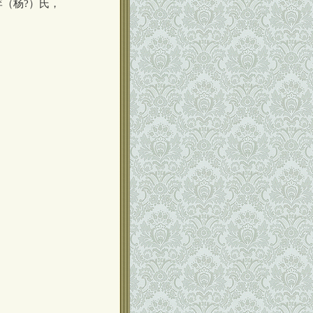
（杨?）氏，