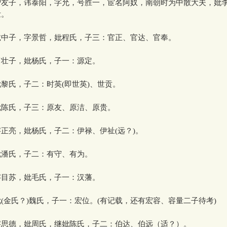
友子，讳泰阳，字允，号胜一，宦名阿奴，南朝时为中散大夫，妣李
壮。
中子，字景哲，妣程氏，子三：官正、官达、官奉。
壮子，妣杨氏，子一：源定。
黎氏，子二：时英(即世英)、世贡。
陈氏，子三：原友、原洁、原贵。
正亮，妣杨氏，子二：伊禄、伊祉(远？)。
潘氏，子二：有守、有为。
目苏，妣毛氏，子一：汉藩。
(金氏？)魏氏，子一：宏位。(有记载，还有宏容、容量二子待考)
思德，妣周氏，继妣陈氏，子二：伯达、伯远（适？）。