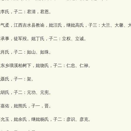
李氏，子二：君清，君恩。
气柔，江西吉水县教谕，妣汪氏，继妣高氏，子三：大兰、大馨、
承事，徒军殁。妣丁氏，子二：立权、立诚。
肖氏，子二：如山、如珠。
东乡璜溪柏树下，妣饶氏，子二：仁忠、仁禄。
聂氏，子一：架。
胡氏，子二：元功、元宪。
嘉佑，妣熊氏，子一，晋。
允玉，妣余氏，继妣杨氏，子二：彦识、彦克。