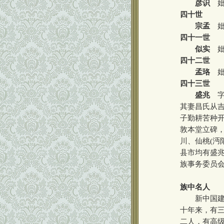
彦识
妣
四十世
宗孟
妣
四十一世
似实
妣
四十二世
孟珞
妣
四十三世
盛兆
字
其妻昌氏从吉
子勤耕苦种开
敦本堂立碑
川、仙桃(沔
县市均有盛兆
族事务委员会
族中名人
新中国建立
十年来，有
二人，有高级