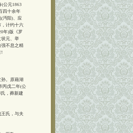
公元1863
百四十余年
(沔阳)、应
市，计约十六
0年)版《罗
之状元、举
自强不息之精
!
世孙。原藉湖
帝丙戊二年(公
傅氏，葬新建
妣王氏，与夫