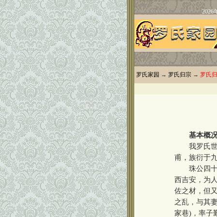
罗氏家园
→
罗氏归宗
→
罗氏
基本概
我罗氏世泽
甫，族衍于
珠公四十三
西吉安，为
佐之材，但又
之乱，与其妻
家巷)，率子