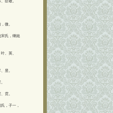
恭、臣敬。
徵，微。
妣宋氏，继妣
：叶、英、
昇、昱。
霍。
雲、霓。
闫氏，子一，