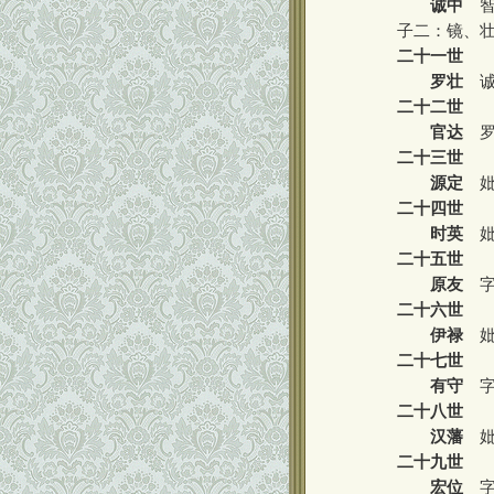
诚中
智
子二：镜、
二十一世
罗壮
诚
二十二世
官达
罗
二十三世
源定
妣
二十四世
时英
妣
二十五世
原友
字
二十六世
伊禄
妣
二十七世
有守
字
二十八世
汉藩
妣
二十九世
宏位
字