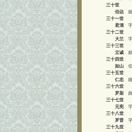
三十世
伯达
妣
三十一世
君清
字
三十二世
大兰
字
三十三世
立诚
妣
三十四世
如山
住
三十五世
仁忠
妣
三十六世
罗架
妣
三十七世
元宪
字
三十八世
罗晋
字
三十九世