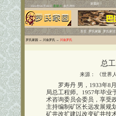
凌晨好！
首页
罗氏家族
罗氏家话
罗氏家园
→
川渝罗氏
→
川渝罗氏
总工
来源： 《世界
罗寿丹 男，1933年8
局总工程师。1957年毕
术咨询委员会委员，享受
主持编制矿区长远发展规
矿井改扩建以改变矿井技