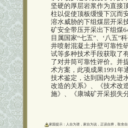
坚硬的厚层岩浆作为直接
柱以促使顶板缓慢下沉而安
溶水威胁的下组煤层开采
矿安全带压开采出下组煤6
目属国家“七五”、‘八五
井喷射混凝土井壁可靠性
试等多种技术手段获取了
了对井筒可靠性评价。并
术方案，此项成果1991
技术鉴定，达到国内先进
改造的关系》、《技术改
施》、《康城矿开采损失
oooooooooo
家园提示：人自为谱，家自为说，正误自辨，取舍自