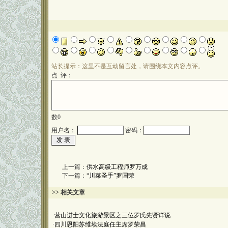
站长提示：这里不是互动留言处，请围绕本文内容点评。
点 评：
数
0
用户名：
密码：
上一篇：
供水高级工程师罗万成
下一篇：
“川菜圣手”罗国荣
>> 相关文章
·
营山进士文化旅游景区之三位罗氏先贤详说
·
四川恩阳苏维埃法庭任主席罗荣昌