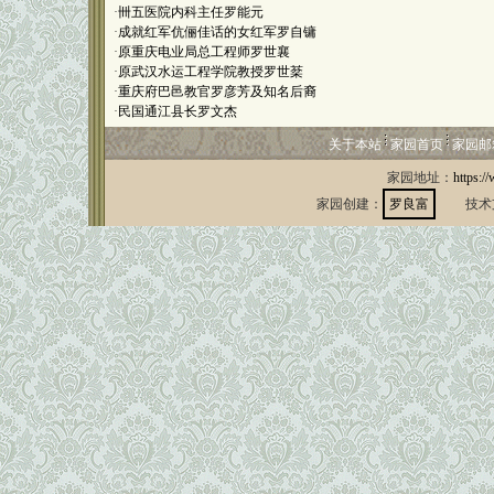
·
卌五医院内科主任罗能元
·
成就红军伉俪佳话的女红军罗自镛
·
原重庆电业局总工程师罗世襄
·
原武汉水运工程学院教授罗世棻
·
重庆府巴邑教官罗彦芳及知名后裔
·
民国通江县长罗文杰
关于本站
家园首页
家园邮
家园地址：
https:/
家园创建：
罗良富
技术支