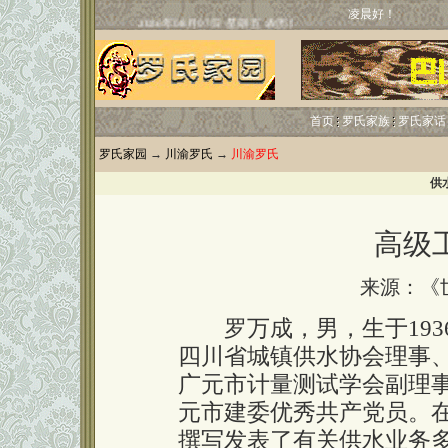
凌晨好！
首页
罗氏家族
罗氏家话
罗氏家园
→
川渝罗氏
→
川渝罗氏
供
高级
来源：《
罗万成，男，生于1936
四川省城镇供水协会理事
广元市计量测试学会副理
元市建委优秀共产党员。
撰写发表了有关供水业务