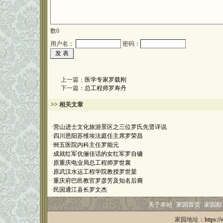
数
0
用户名：
密码：
上一篇：
医学专家罗载刚
下一篇：
总工程师罗寿丹
>> 相关文章
·
营山进士文化旅游景区之三位罗氏先贤详说
·
四川恩阳苏维埃法庭任主席罗荣昌
·
卌五医院内科主任罗能元
·
成就红军伉俪佳话的女红军罗自镛
·
原重庆电业局总工程师罗世襄
·
原武汉水运工程学院教授罗世棻
·
重庆府巴邑教官罗彦芳及知名后裔
·
民国通江县长罗文杰
关于本站
家园首页
家园邮
家园地址：
https:/