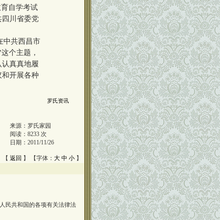
育自学考试
共四川省委党
在中共西昌市
”这个主题，
认认真真地履
议和开展各种
罗氏资讯
来源：
罗氏家园
阅读：
8233
次
日期：
2011/11/26
 【
返回
】 【字体：
大
中
小
】
人民共和国的各项有关法律法