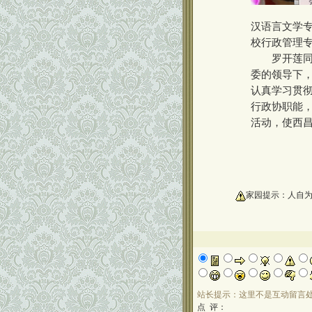
汉语言文学
校行政管理
罗开莲同志
委的领导下，
认真学习贯
行政协职能
活动，使西
oooooooooo
家园提示：人自
站长提示：这里不是互动留言
点 评：