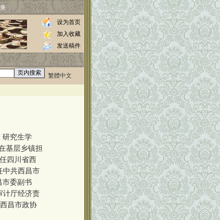
乘
设为首页
加入收藏
发送稿件
繁體中文
0000
，研究生学
后在基层乡镇担
年任四川省西
年任中共西昌市
昌市委副书
省审计厅经济责
省西昌市政协