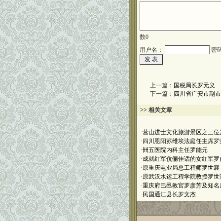
数
0
用户名：
密
上一篇：
国税局长罗元义
下一篇：
四川省广安市副市
>> 相关文章
·
营山进士文化旅游景区之三位
·
四川恩阳苏维埃法庭任主席罗
·
卌五医院内科主任罗能元
·
成就红军伉俪佳话的女红军罗
·
原重庆电业局总工程师罗世襄
·
原武汉水运工程学院教授罗世
·
重庆府巴邑教官罗彦芳及知名
·
民国通江县长罗文杰