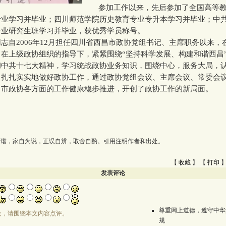
参加工作以来，先后参加了全国高等教
专业学习并毕业；四川师范学院历史教育专业专升本学习并毕业；中
专业研究生班学习并毕业，获优秀学员称号。
自2006年12月担任四川省西昌市政协党组书记、主席职务以来，
在上级政协组织的指导下，紧紧围绕“坚持科学发展、构建和谐西昌
彻中共十七大精神，学习统战政协业务知识，围绕中心，服务大局，
，扎扎实实地做好政协工作，通过政协党组会议、主席会议、常委会
昌市政协各方面的工作健康稳步推进，开创了政协工作的新局面。
为谱，家自为说，正误自辨，取舍自酌。引用注明作者和出处。
【
收藏
】 【
打印
】
发表评论
尊重网上道德，遵守中华
处，请围绕本文内容点评。
规