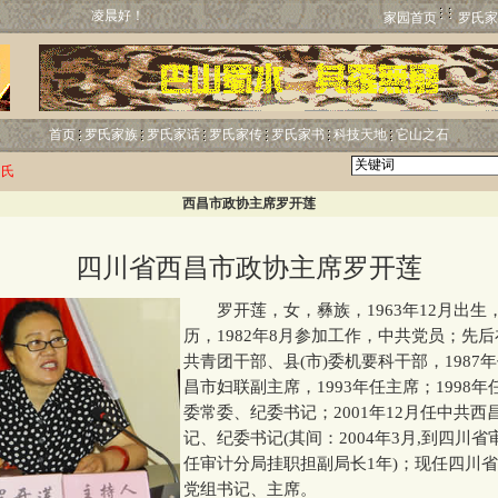
凌晨好！
家园首页
罗氏家
首页
罗氏家族
罗氏家话
罗氏家传
罗氏家书
科技天地
它山之石
罗氏
西昌市政协主席罗开莲
四川省西昌市政协主席罗开莲
罗开莲，女，彝族，1963年12月出生
历，1982年8月参加工作，中共党员；先
共青团干部、县(市)委机要科干部，1987
昌市妇联副主席，1993年任主席；1998
委常委、纪委书记；2001年12月任中共西
记、纪委书记(其间：2004年3月,到四川
任审计分局挂职担副局长1年)；现任四川
党组书记、主席。