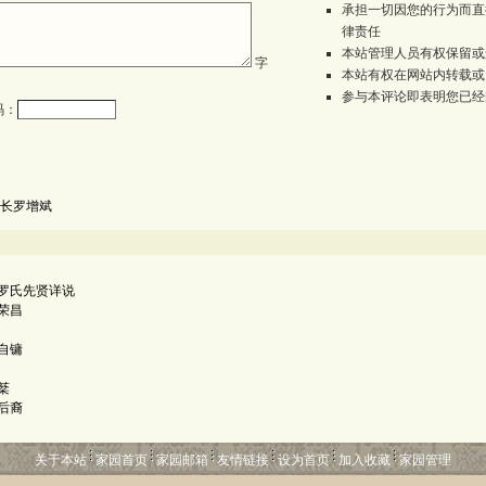
承担一切因您的行为而直
律责任
本站管理人员有权保留或
字
本站有权在网站内转载或
参与本评论即表明您已经
码：
长罗增斌
罗氏先贤详说
荣昌
自镛
棻
后裔
关于本站
家园首页
家园邮箱
友情链接
设为首页
加入收藏
家园管理