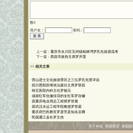
数
0
用户名：
密码：
上一篇：
重庆市永川区五间镇柏林塆罗氏先祖源流考
下一篇：
西昌市政协主席罗开莲
>> 相关文章
·
营山进士文化旅游景区之三位罗氏先贤详说
·
四川恩阳苏维埃法庭任主席罗荣昌
·
卌五医院内科主任罗能元
·
成就红军伉俪佳话的女红军罗自镛
·
原重庆电业局总工程师罗世襄
·
原武汉水运工程学院教授罗世棻
·
重庆府巴邑教官罗彦芳及知名后裔
·
民国通江县长罗文杰
关于本站
家园首页
家园邮