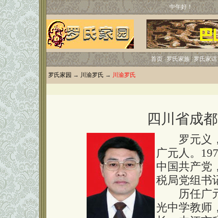
中午好！
首页
罗氏家族
罗氏家话
罗氏家园
→
川渝罗氏
→
川渝罗氏
四川省成都
罗元义，男
广元人。19
中国共产党
税局党组书
历任广元
光中学教师