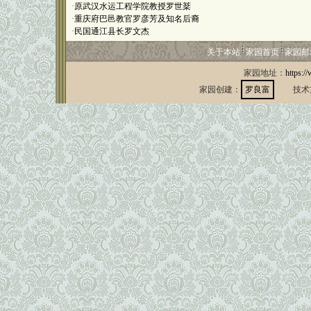
·
原武汉水运工程学院教授罗世棻
·
重庆府巴邑教官罗彦芳及知名后裔
·
民国通江县长罗文杰
关于本站
家园首页
家园邮
家园地址：
https:/
家园创建：
罗良富
技术支