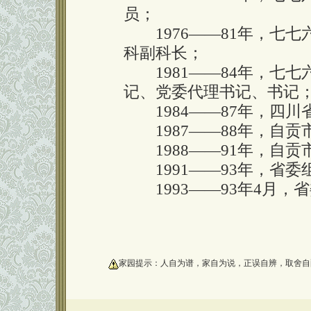
员；
1976——81年，七七
科副科长；
1981——84年，七七
记、党委代理书记、书记
1984——87年，四川
1987——88年，自贡
1988——91年，自贡
1991——93年，省委
1993——93年4月，
oooooooooo
家园提示：人自为谱，家自为说，正误自辨，取舍自