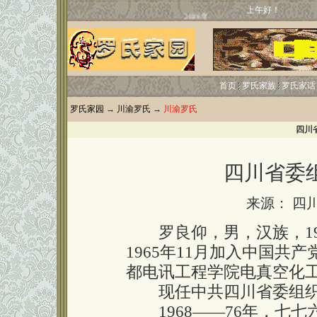
上午好！
首页
罗氏家族
罗氏家话
罗氏家园
→
川渝罗氏
→
川渝罗氏
四川
四川省委
来源： 四
罗良仰，男，汉族，19
1965年11月加入中国共产
都电讯工程学院电真空化
现任中共四川省委组织
1968——76年，七七