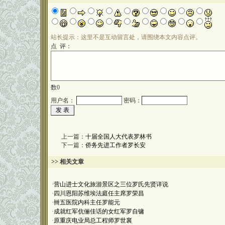
站长提示：这里不是互动留言处，请围绕本文内容点评。
点 评：
数
0
用户名：
密码：
上一篇：
十届全国人大代表罗林书
下一篇：
侨务先进工作者罗长安
>> 相关文章
·
营山进士文化旅游景区之三位罗氏先贤详说
·
四川恩阳苏维埃法庭任主席罗荣昌
·
卌五医院内科主任罗能元
·
成就红军伉俪佳话的女红军罗自镛
·
原重庆电业局总工程师罗世襄