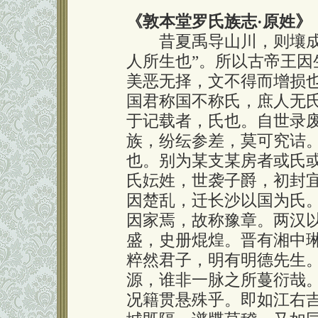
《敦本堂罗氏族志
·
原姓》
昔夏禹导山川，则壤成，
人所生也”。所以古帝王
美恶无择，文不得而增损
国君称国不称氏，庶人无
于记载者，氏也。自世录
族，纷纭参差，莫可究诘
也。别为某支某房者或氏
氏妘姓，世袭子爵，初封宜
因楚乱，迁长沙以国为氏
因家焉，故称豫章。两汉
盛，史册焜煌。晋有湘中
粹然君子，明有明德先生
源，谁非一脉之所蔓衍哉
况籍贯悬殊乎。即如江右