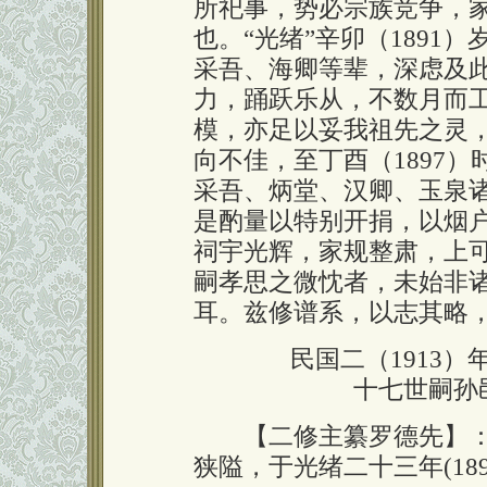
所祀事，势必宗族竞争，
也。“光绪”辛卯（1891
采吾、海卿等辈，深虑及
力，踊跃乐从，不数月而
模，亦足以妥我祖先之灵
向不佳，至丁酉（1897
采吾、炳堂、汉卿、玉泉
是酌量以特别开捐，以烟
祠宇光辉，家规整肃，上
嗣孝思之微忱者，未始非
耳。兹修谱系，以志其略
民国二（1913
十七世嗣孙
【二修主纂罗德先】：光绪
狭隘，于光绪二十三年(18