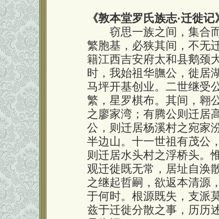
《敦本堂罗氏族志
·
迁徙记
窃思一族之间，集合而
繁胞基，必狭其间，不无
籍江西吉安府太和县鹅颈大丘
时，我始祖华膴公，徙居
马坪开基创业。二世继受
繁，星罗棋布。其间，翱
之廖家湾；有腾公则迁居
公，则迁居杨溪村之宛家
半边山。十一世祖有茂公
则迁居水头村之浮桥头。
观迁徙既无常，居址自涣
之继起哲嗣，欲返本清源
于何时。根源既失，支派
兹于迁徙分散之事，历历