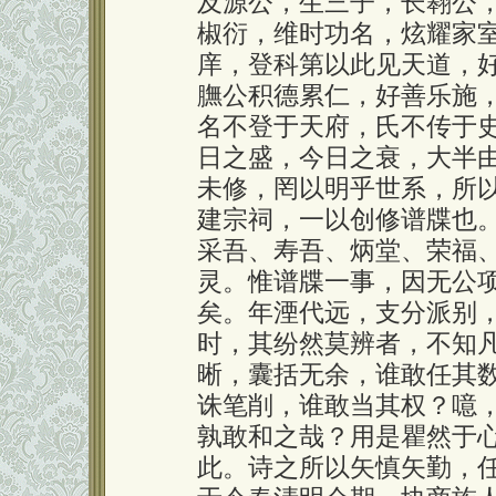
及源公，生三子，长翱公
椒衍，维时功名，炫耀家
庠，登科第以此见天道，
膴公积德累仁，好善乐施
名不登于天府，氏不传于
日之盛，今日之衰，大半
未修，罔以明乎世系，所
建宗祠，一以创修谱牒也
采吾、寿吾、炳堂、荣福
灵。惟谱牒一事，因无公
矣。年湮代远，支分派别
时，其纷然莫辨者，不知
晰，囊括无余，谁敢任其
诛笔削，谁敢当其权？噫
孰敢和之哉？用是瞿然于
此。诗之所以矢慎矢勤，