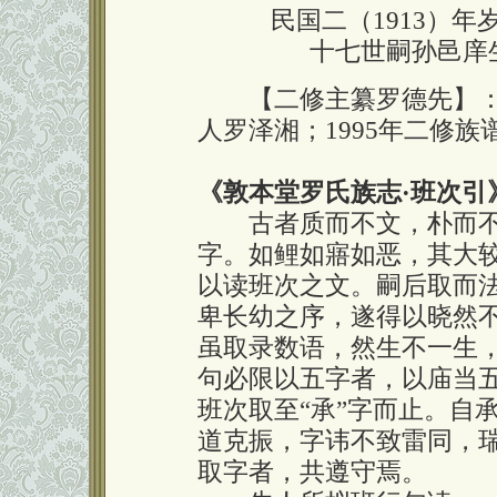
民国二（1913）
十七世嗣孙邑庠
【二修主纂罗德先】：民国
人罗泽湘；1995年二修
《敦本堂罗氏族志
·
班次引
古者质而不文，朴而不
字。如鲤如寤如恶，其大
以读班次之文。嗣后取而
卑长幼之序，遂得以晓然
虽取录数语，然生不一生
句必限以五字者，以庙当
班次取至“承”字而止。自
道克振，字讳不致雷同，
取字者，共遵守焉。