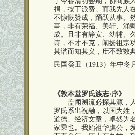
于今春清明会期，协商族
捐，按丁派费。而我先人
不慷慨赞成，踊跃从事。
事，非有荣福、美轩、涌
成。且非有静安、幼辅、
诗，不才不克，阐扬祖宗
其谱而知其义，庶不致数
民国癸丑（1913）年中
《敦本堂罗氏族志
·
序》
盖闻溯流必探其源，人
罗氏系出祝融，以国为姓
道德、经济文章，卓然为
家乘也。我始祖华膴公，