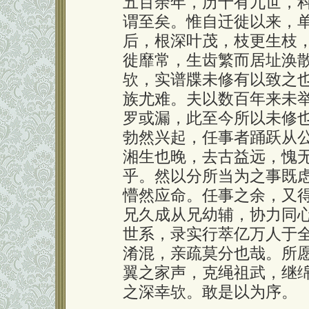
五百余年，历十有九世，
谓至矣。惟自迁徙以来，
后，根深叶茂，枝更生枝
徙靡常，生齿繁而居址涣
欤，实谱牒未修有以致之
族尤难。夫以数百年来未
罗或漏，此至今所以未修
勃然兴起，任事者踊跃从
湘生也晚，去古益远，愧
乎。然以分所当为之事既
懵然应命。任事之余，又
兄久成从兄幼辅，协力同
世系，录实行萃亿万人于
淆混，亲疏莫分也哉。所
翼之家声，克绳祖武，继
之深幸欤。敢是以为序。