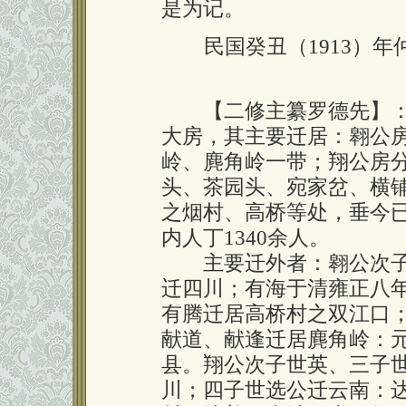
是为记。
民国癸丑（1913）
【二修主纂罗德先】：
大房，其主要迁居：翱公
岭、麂角岭一带；翔公房
头、茶园头、宛家岔、横
之烟村、高桥等处，垂今已
内人丁1340余人。
主要迁外者：翱公次子世文
迁四川；有海于清雍正八年(
有腾迁居高桥村之双江口
献道、献逢迁居麂角岭：元实
县。翔公次子世英、三子世举
川；四子世选公迁云南：达顺