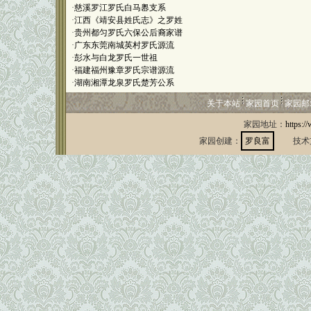
·
慈溪罗江罗氏白马嶴支系
·
江西《靖安县姓氏志》之罗姓
·
贵州都匀罗氏六保公后裔家谱
·
广东东莞南城英村罗氏源流
·
彭水与白龙罗氏一世祖
·
福建福州豫章罗氏宗谱源流
·
湖南湘潭龙泉罗氏楚芳公系
关于本站
家园首页
家园邮
家园地址：
https:/
家园创建：
罗良富
技术支