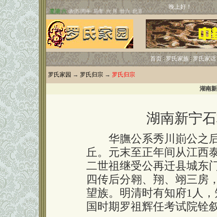
晚上好！
首页
罗氏家族
罗氏家话
罗氏家园
→
罗氏归宗
→
罗氏归宗
湖南新
湖南新宁石
华膴公系秀川崱公之后
丘。元末至正年间从江西
二世祖继受公再迁县城东
四传后分翱、翔、翊三房
望族。明清时有知府1人，
国时期罗祖辉任考试院铨