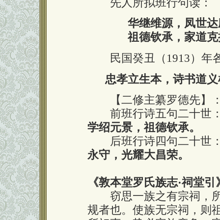
先人所拟班行句读：
华继维源，凤世达
祖德钦承，家道克
民国癸丑（1913）年
忠孝立生本，诗书道义
【二修主纂罗德先】
前班行诗五句二十世
学绍元景，祖德钦承。
后班行诗四句二十世
永守，光耀大昌荣。
《敦本堂罗氏族志
·
祠堂引
窃思一族之有宗祠，所
规者也。使族无宗祠，则