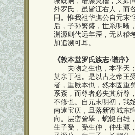
城既隔，谱牒莫稽，又如
外罗氏，虽皆江右人，而
同。惟我祖华膴公自元末“
后，子孙繁盛，世系明晰
渊源则代远年湮，无从稽
加追溯可耳。
《敦本堂罗氏族志
·
谱序》
夫物之生也，本乎天；
莫亲于祖。是以古之帝王
者，重厥本也，然本固重
系紊，而尊者必失其所尊
不修也。自元末明初，我
南逮宝庆，旦落新甯城东
向。层峦耸翠，蜿蜒自雄
生子受，受生仲，仲生源