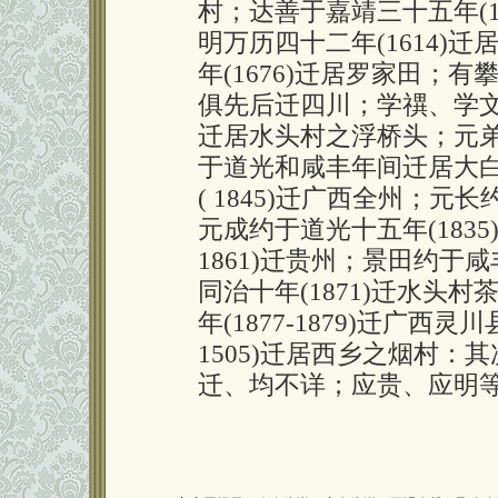
村；达善于嘉靖三十五年(1
明万历四十二年(1614)
年(1676)迁居罗家田；
俱先后迁四川；学禩、学
迁居水头村之浮桥头；元
于道光和咸丰年间迁居大
( 1845)迁广西全州；元
元成约于道光十五年(1835
1861)迁贵州；景田约于咸
同治十年(1871)迁水头
年(1877-1879)迁广西
1505)迁居西乡之烟村
迁、均不详；应贵、应明