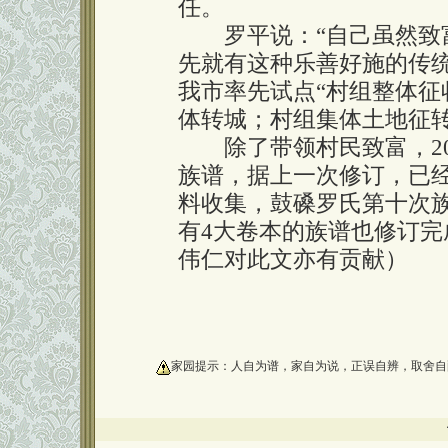
任。
罗平说：“自己虽然致富
先就有这种乐善好施的传统
我市率先试点“村组整体
体转城；村组集体土地征转
除了带领村民致富，20
族谱，据上一次修订，已经
料收集，鼓磉罗氏第十次
有4大卷本的族谱也修订
伟仁对此文亦有贡献）
oooooooooo
家园提示：人自为谱，家自为说，正误自辨，取舍自