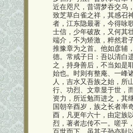
近在咫尺，昔谓梦吞交乌
致芝草白雀之祥，其感召
者，江东隐最著，今得咏
士信，少年破敌，又何其
端介，不为矫激，粹然君
推豫章为之首。他如彦辅
德。常戒子日：吾以清白
之，持身善后，不当如是
始也。时则有整庵、一峰
人，吉水又吾族之始，所
行、功烈、文章显于世，
资力，所近勉而进之，其
国朝辛酉岁，族之长者率
酉，凡更年六十，由定族
烈，著者志传不一。嗟乎
百世而下，虽其子孙亦耻