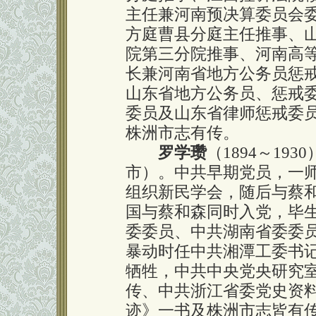
主任兼河南预决算委员会
方庭曹县分庭主任推事、
院第三分院推事、河南高
长兼河南省地方公务员惩
山东省地方公务员、惩戒
委员及山东省律师惩戒委
株洲市志有传。
罗学瓒
（1894～19
市）。中共早期党员，一
组织新民学会，随后与蔡和
国与蔡和森同时入党，毕
委委员、中共湖南省委委
暴动时任中共湘潭工委书记
牺牲，中共中央党央研究
传、中共浙江省委党史资
迹》一书及株洲市志皆有