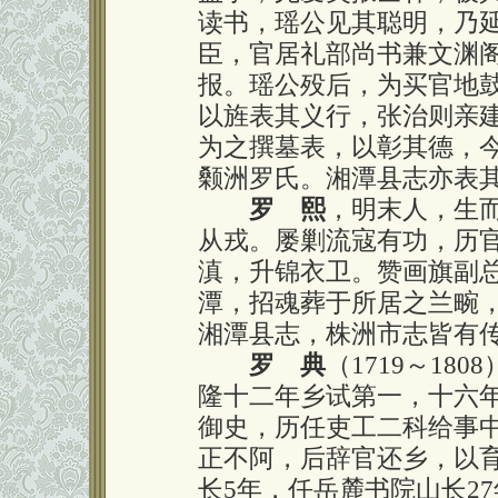
读书，瑶公见其聪明，乃
臣，官居礼部尚书兼文渊
报。瑶公殁后，为买官地
以旌表其义行，张治则亲
为之撰墓表，以彰其德，
颡洲罗氏。湘潭县志亦表
罗 熙
，明末人，生
从戎。屡剿流寇有功，历
滇，升锦衣卫。赞画旗副
潭，招魂葬于所居之兰畹
湘潭县志，株洲市志皆有
罗 典
（1719～1
隆十二年乡试第一，十六
御史，历任吏工二科给事
正不阿，后辞官还乡，以
长5年，任岳麓书院山长2