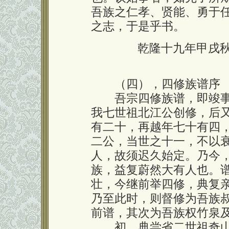
吾族之仁孝、贤能、勇于
之志，于是乎书。
乾隆十九年甲戌
（四），四修族谱序
吾宗四修族谱，即竣事
我七世祖北江公创修，后
有二十，再越年七十有四
二公，当世之十一，不以
人，故须迟久始定。乃今
族，益复蔚然大有人也。
壮，今继前举四修，典复
乃至此时，则督修为吾族
前谱，其次为吾族权竹泉
初，典尝省二世祖奇山