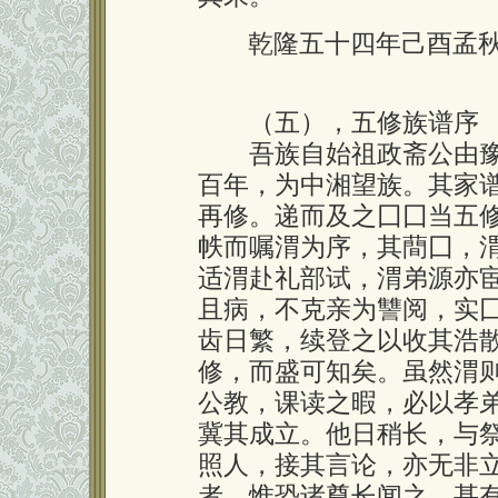
乾隆五十四年己酉孟
（五），五修族谱序
吾族自始祖政斋公由豫
百年，为中湘望族。其家
再修。递而及之囗囗当五
帙而嘱渭为序，其蕳囗，
适渭赴礼部试，渭弟源亦
且病，不克亲为讐阅，实
齿日繁，续登之以收其浩
修，而盛可知矣。虽然渭
公教，课读之暇，必以孝
冀其成立。他日稍长，与
照人，接其言论，亦无非
者，惟恐诸尊长闻之，甚