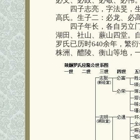
必文、必政、必敬、必伟
四子志亮，字法旻，生于
高氏。生子二：必龙、必
四子年长，各自另立门
湖田、社山、蕨山四堂。自
罗氏已历时640余年，繁
株洲、醴陵、衡山等地，