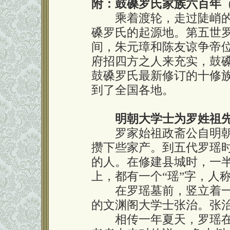
附：鼓磉罗氏家族六百年
乘着渡轮，走过陡峭的
磉罗氏的起源地。第五世
间，朱元璋和陈友谅争帝
府招四方之人来充实，鼓
鼓磉罗氏最新修订的十修族
到了全国各地。
明朝大学士为罗姓祖
罗家始祖政斋公自明朝
攒下些家产。到五代罗瑶
的人。在修建县城时，一
上，都有一个“瑶”字，人称
在罗瑶墓前，竖立着一块
的文渊阁大学士张治。张
相传一年夏天，罗瑶在