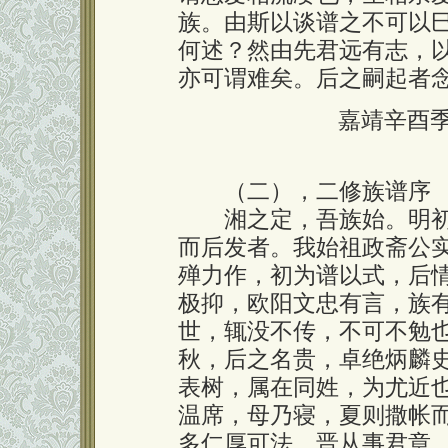
族。由斯以谈谱之不可以
何述？然由先君远有志，
亦可谓难矣。后之嗣起者
嘉靖辛酉
（二），二修族谱序
湘之定，吾族始。明初
而后发者。我始祖政斋公
殚力作，初为谱以式，后
极抑，欧阳文忠有言，族
世，辄没不传，不可不勉
秋，后之名贵，卓绝炳麟
表树，属在同姓，为尤近
温席，母乃寝，夏则撒帐
多仁厚可法。晋从事君章