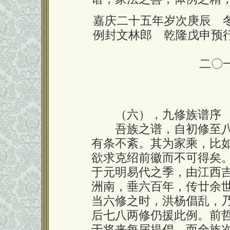
嘉庆二十五年岁次庚辰 
例封文林郎 乾隆戊申预
二〇
（六），九修族谱序
吾族之谱，自初修至八
有条不紊。其为家乘，比
欲求克绍前徽而不可得矣
于元明易代之季，由江西
洲南，垂六百年，传廿余
当六修之时，洪杨倡乱，
后七八两修仍援此例。前
于将来每届提倡，而全族