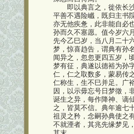
即以典言之，徙依长沙
平善不遇险巇，既归主书
亦无他疾惫，此非能自必
孙而久不塞愿。值今岁六
先今乙巳岁，当八月二十
梦，惊喜趋告，谓典有孙
闻异之，忽忽更四五岁，
梦有征，典遂以德裕为孙
仁，仁之取数多，蒙易传
仁称生，生不巳并足。广
因，以示毋忘号日梦徵，
诞生之异，每作降神、谪
之，皆莫不信。典年逾七
祖灵之矜，念嗣孙典使之
不就湮者，其兆先缘梦见
其末。