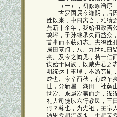
（一），初修族谱序
古罗国属今湘阴，后因
姓以来，中阔离合，粕绩
鼎新十余年，我始租政斋
鸪坪，子孙继承久而益众
首事而不获如志。夫得姓
居田墓阔，八、九世如臼
矣。及今之闻见，若一信
谋始于同族，以咸先君之
明练达于事理，不游劳剧
成也。今辛酉秋，有成车
世，分新屋、湖田、社蕨
世次、系属次第而之，绵
礼大司徒以六行教民，三
何？尊也，为先祖，主宗
谓恩爱相流凑也，生相亲