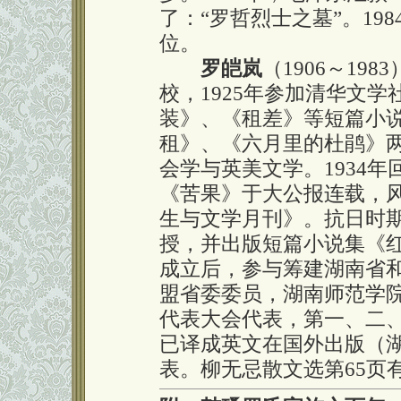
了：“罗哲烈士之墓”。19
位。
罗皑岚
（1906～19
校，1925年参加清华文
装》、《租差》等短篇小说
租》、《六月里的杜鹃》两
会学与英美文学。1934
《苦果》于大公报连载，风
生与文学月刊》。抗日时
授，并出版短篇小说集《
成立后，参与筹建湖南省
盟省委委员，湖南师范学
代表大会代表，第一、二
已译成英文在国外出版（湖
表。柳无忌散文选第65页