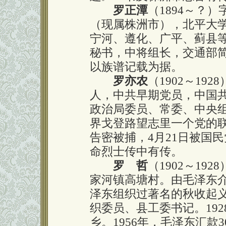
罗正潭
（1894～？
（现属株洲市），北平大
宁河、遵化、广平、蓟县
秘书，中将组长，交通部
以族谱记载为据。
罗亦农
（1902～19
人，中共早期党员，中国
政治局委员、常委、中央组织
界戈登路望志里一个党的
告密被捕，4月21日被国
命烈士传中有传。
罗 哲
（1902～1
家河镇高塘村。由毛泽东
泽东组织过著名的秋收起
织委员、县工委书记。192
乡。1956年，毛泽东汇款