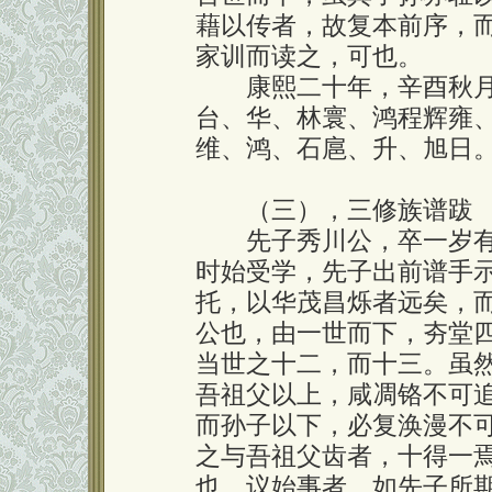
藉以传者，故复本前序，
家训而读之，可也。
康熙二十年，辛酉秋月
台、华、林寰、鸿程辉雍
维、鸿、石扈、升、旭日
（三），三修族谱跋
先子秀川公，卒一岁有
时始受学，先子出前谱手
托，以华茂昌烁者远矣，
公也，由一世而下，夯堂
当世之十二，而十三。虽
吾祖父以上，咸凋铬不可
而孙子以下，必复涣漫不
之与吾祖父齿者，十得一
也。议始事者，如先子所