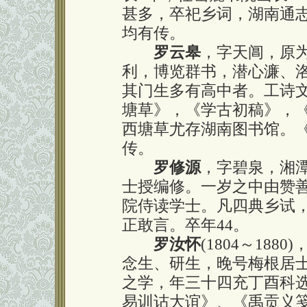
甚多，卒祀乡词，湖南通
均有传。
罗云皋
，字天阊，原
利，博览群书，潜心濂、
其门生多有高中者。工诗
塘草》，《学古初稿》，
西塘草尤存湖南图书馆。
传。
罗修源
，字碧泉，湘
士授编修。一岁之中由赞
院侍读学士。凡四典乡试
正敢言。卒年44。
罗汝怀
(1804～18
念生、研生，晚号梅根居
之学，年三十四充丁酉科
易训诂大谊》、《禹贡义