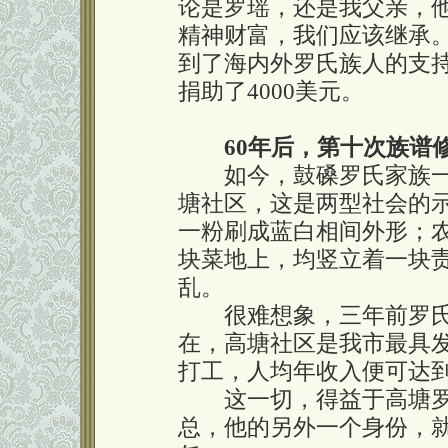
论是罗瑶，还是我父亲，
精神财富，我们应该继承。
到了海内外罗氏族人的支
捐助了4000美元。
60年后，第十次族谱
如今，鼓磉罗氏家族一
塘社区，这是两型社会的
一粉刷成蓝白相间外形；
块菜地上，均竖立着一块
乱。
很难想象，三年前罗氏家
在，高塘社区是我市最具
打工，人均年收入便可达到
这一切，得益于高塘罗
总，他的另外一个身份，