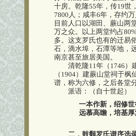
十房。乾隆55年，传19世
7800人；咸丰6年，存
目前人口以湖田、蕨山两
万之众。以上两堂约占80
多。这支罗氏也有的迁易
石，滴水埠，石潭等地，
南京甚至旅居美国。
清乾隆11年（1746）
（1904）建蕨山堂祠于枫
谱，称为六修，之后各堂分
派语：（自十世起）
一本作新，绍修世
远慕高瞻，培基厚
二，鼓颡罗氏谱序选