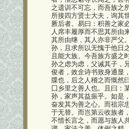
之遗训不可忘，而吾族之
所接四方贤士大夫，询其
厥后者。易曰：积善之家
人席丰履厚而不思其所由
其所由继，其人亦非严父
孙，且求所以无愧于他日
且能大族。今吾族方盛之
孙之虑为虑，父诫其子，
俊者，效佱诗书致身通显
牒也，后之人稽之而慨然
囗乡里之善人也。且曰：某
孙，家声其益振乎。如是
奋发其为善之心。而祖宗
于无替。而岂第云收族者
不惜长言之，而愿与族人
谱，家法之善，体例之精