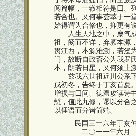
阅篇幅，一辙相符是囗。
若合也。又何事荟萃于一
始得谓为合修也，抑更有
人生天地之中，禀气成
祖，阙而不详，弃厥本源
贯江西，本源难溯，若漫
门，故断自政斋公为我罗
本，朗若日星，又何须上
兹我六世祖近川公系下
戌初冬，告终于丁亥首夏
增损与囗间。德澧攻读诗
慙，值此九修，谬以分合
以俚语而弁诸简端。
民国三十六年丁亥
二〇一一年六月