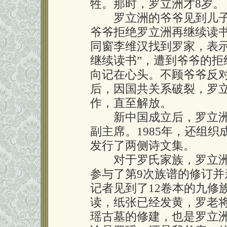
牲。那时，罗立洲才8岁。
罗立洲的爷爷见到儿子英
爷爷拒绝罗立洲再继续读书
同窗李维汉找到罗家，表
继续读书”，遭到爷爷的
向记在心头。不顾爷爷反
后，因国共关系破裂，罗
作，直至解放。
新中国成立后，罗立洲
副主席。1985年，还组
发行了两侧诗文集。
对于罗氏家族，罗立洲一
参与了第9次族谱的修订
记者见到了12卷本的九修
读，纸张已经发黄，罗老将
瑶古墓的修建，也是罗立