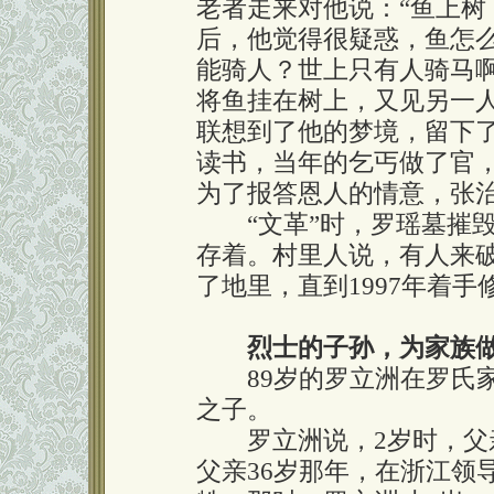
老者走来对他说：“鱼上树
后，他觉得很疑惑，鱼怎
能骑人？世上只有人骑马
将鱼挂在树上，又见另一
联想到了他的梦境，留下
读书，当年的乞丐做了官
为了报答恩人的情意，张
“文革”时，罗瑶墓摧毁
存着。村里人说，有人来
了地里，直到1997年着
烈士的子孙，为家族
89岁的罗立洲在罗氏家
之子。
罗立洲说，2岁时，父亲
父亲36岁那年，在浙江领