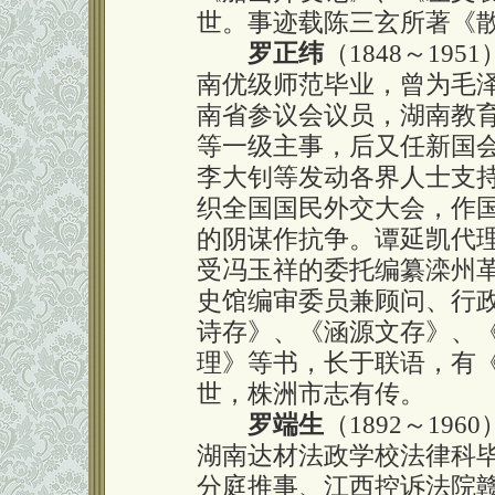
世。事迹载陈三玄所著《散
罗正纬
（1848～1
南优级师范毕业，曾为毛
南省参议会议员，湖南教
等一级主事，后又任新国
李大钊等发动各界人士支持
织全国国民外交大会，作
的阴谋作抗争。谭延凯代
受冯玉祥的委托编纂滦州
史馆编审委员兼顾问、行
诗存》、《涵源文存》、
理》等书，长于联语，有
世，株洲市志有传。
罗端生
（1892～1
湖南达材法政学校法律科
分庭推事、江西控诉法院