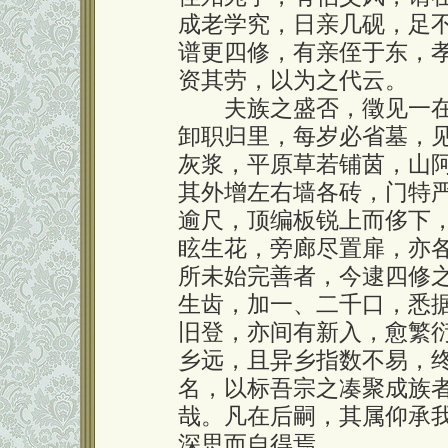
成老学究，日亲几砚，足
谱更四修，有亲侄于东，
资其劳，以为之代云。
夫族之盛否，徵见一在
卸职归里，每岁必省墓，
灰浆，平原草若铺茵，山
其外增左右墙各砖，门特
逾尺，顶编板锐上而侈下
眩生花，旁廊尽置扉，亦
所未始完善者，今逮四修
生齿，加一、二千口，悉
旧登，亦间有新入，愈繁
乡远，且异乡指数不易，
名，以标吾宗之凑聚成族
哉。凡在后嗣，其属仰承
深思而自得焉。