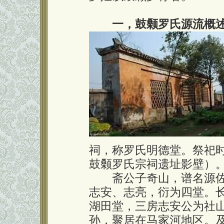
一，鼓颡罗氏源流概
祠，称罗氏明德堂。祭祀
鼓颡罗氏宗祠遗址影壁）
斋公子奇山，谱名源佐
志安、志亮，衍为四堂。
湖田堂，三房志安公为社
孙，聚居在马家河地区。及