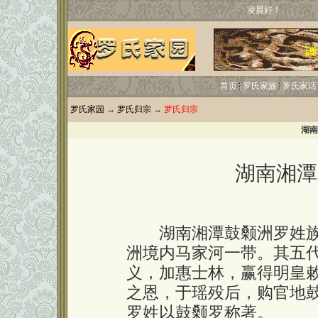
凌晨好！
首页
罗氏家族
罗氏家话
罗氏家园
→
罗氏归宗
→
罗氏归宗
湖南
湖南湘潭
湖南湘潭鼓颡洲罗姓族
洲境内马家河一带。其五
义，加惠士林，赢得明皇
之恩，于瑶殁后，购官地
罗姓以鼓颡罗称著。