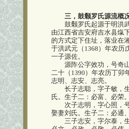
三，鼓颡罗氏源流概
鼓颡罗氏起源于明洪武十
由江西省吉安府吉水县熂
的方式定下住址，落业在
于洪武元（1368）年农
一子源佐。
源阼公字效功，号奇山
二十（1390）年农历丁
志明、志安、志亮。
长子志聪，字子敏，生于
氏。生子二：必富、必荣
次子志明，字心照，号元
娶妻刘氏。生子二：必通
三子志安，字尔泰，生于