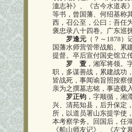
洫志补》、《古今水道表
等书，曾国藩、何绍基称
西，召公至，公曰：吾任
褒忠录八十四卷。广东巡
罗逢元
（？～1878
国藩水师营管带战船、累
提督。卒后宣付国史馆立
罗 萱
，湘军将领。
职，多谋善战，累建战功
皆战死，事闻谕旨照按察
亲为之撰墓志铭，事迹载
罗正钧
，字顺循，湘
兴、清苑知县，后升保定
所，以道员署山东提学使
本考察学务。回国后，任
《船山师友记》、《左文