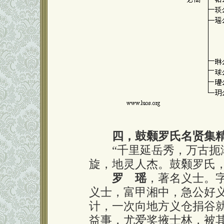
四，鼓颡罗氏名贤集
“千里延岳秀，万古扼湘
旋，地灵人杰。鼓颡罗氏
罗 瑶
，著名义士。
义士，富甲湘中，急公好
计，一次向地方义仓捐谷
益事，尤爱奖掖士林，被其