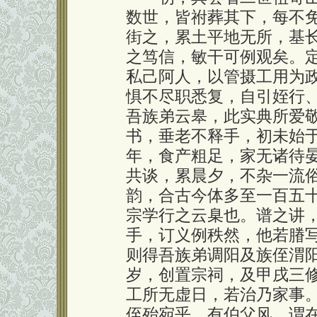
数世，皆祔葬其下，每不
街之，累土平地无所，基
之笃信，敏干可例观矣。
私己阿人，以管摄工用为
惧不尽职悉复，自引姪行
吾族弟云皋，此实典所爱
书，垂老不释手，初未始
年，食产粗足，家无诸待
共谈，累晨夕，不杂一流
韵，合古今体多至一百五
宗学行之云臬也。谱之讲
手，订义例秩然，他若膡
则得吾族弟调阳及族侄渭
岁，创置宗祠，及甲戌三
工所无虚日，若治乃家事
侄殆宛乎，有伯父风，谓