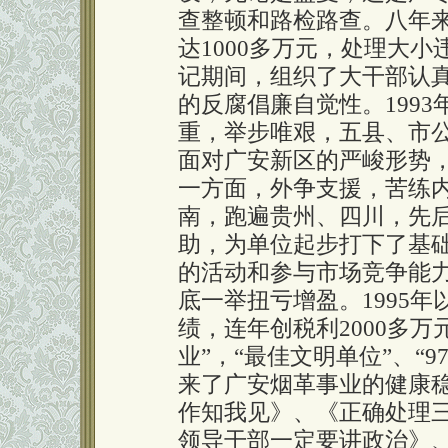
查整顿和路检路查。八年
达1000多万元，处理大小
记期间，组织了大干部认
的反腐倡廉自觉性。199
重，举步唯艰，五县、市公
面对广安新区的严峻形势
一方面，外争支援，苦练
南，跑遍贵州、四川，先
助，为单位起步打下了基
的活动和参与市场竞争能力，
底一举扭亏增盈。1995
绩，连年创税利2000多
业”，“最佳文明单位”、“
来了广安烟革事业的健康
作知我见》、《正确处理
领导干部一定要讲政治》、