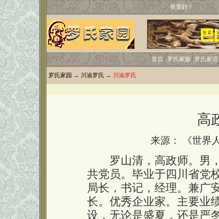
夜里好！
首页
罗氏家族
罗氏家话
罗氏家园
→
川渝罗氏
→
川渝罗氏
高
来源： 《世界
罗山清，高政师。男，19
共党员。毕业于四川省党
局长，书记，经理。兼广
长。优秀企业家。主要业
设，无论是盛夏，还是严