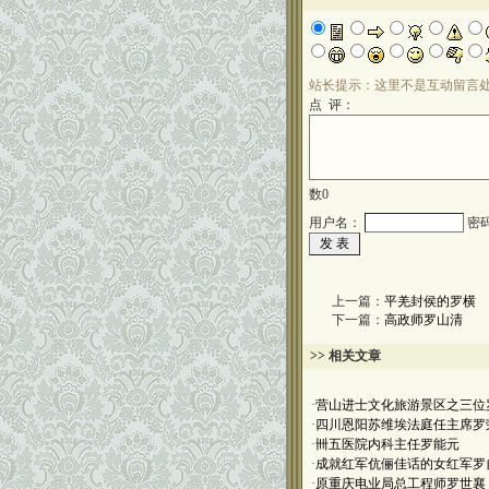
站长提示：这里不是互动留言
点 评：
数
0
用户名：
密
上一篇：
平羌封侯的罗横
下一篇：
高政师罗山清
>> 相关文章
·
营山进士文化旅游景区之三位
·
四川恩阳苏维埃法庭任主席罗
·
卌五医院内科主任罗能元
·
成就红军伉俪佳话的女红军罗
·
原重庆电业局总工程师罗世襄