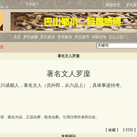
下午好！
家园首页
罗氏家
首页
罗氏家族
罗氏家话
罗氏家传
罗氏家书
科技天地
它山之石
罗氏
著名文人罗庺
著名文人罗庺
成都人，著名文人（员外郎，从六品上），具体事迹待考。
为谱，家自为说，正误自辨，取舍自酌。引用注明作者和出处。
【
收藏
】 【
打印
】
发表评论