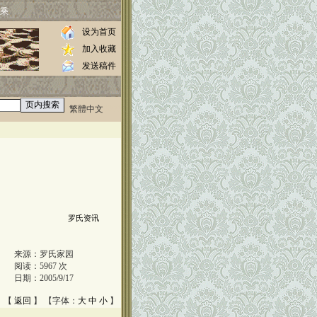
乘
设为首页
加入收藏
发送稿件
繁體中文
0000
罗氏资讯
来源：
罗氏家园
阅读：
5967
次
日期：
2005/9/17
 【
返回
】 【字体：
大
中
小
】