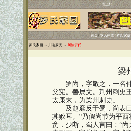
晚上好！
首页
罗氏家族
罗氏家话
罗氏家园
→
川渝罗氏
→
川渝罗氏
梁
罗尚，字敬之，一名仲
父宪。善属文。荆州刺史
太康末，为梁州刺史。
及赵廞反于蜀，尚表曰：
其败耳。”乃假尚节为平西
贪，少断，蜀人言曰：“