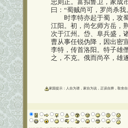
忠则正。富拟鲁卫，家成市
曰：“蜀贼尚可，罗尚杀我
时李特亦起于蜀，攻蜀
江阳。初，尚乞师方岳，
次于江州。岱、阜兵盛，
曹从事任锐伪降，因出密
李特，传首洛阳。特子雄
之，不克。俄而尚卒，雄
oooooooooo
家园提示：人自为谱，家自为说，正误自辨，取舍自