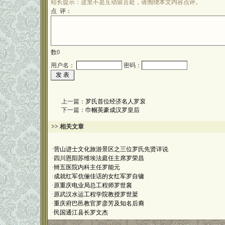
站长提示：这里不是互动留言处，请围绕本文内容点评。
点 评：
数
0
用户名：
密码：
上一篇：
罗氏首位经济名人罗裒
下一篇：
巾帼英豪成汉罗皇后
>> 相关文章
·
营山进士文化旅游景区之三位罗氏先贤详说
·
四川恩阳苏维埃法庭任主席罗荣昌
·
卌五医院内科主任罗能元
·
成就红军伉俪佳话的女红军罗自镛
·
原重庆电业局总工程师罗世襄
·
原武汉水运工程学院教授罗世棻
·
重庆府巴邑教官罗彦芳及知名后裔
·
民国通江县长罗文杰