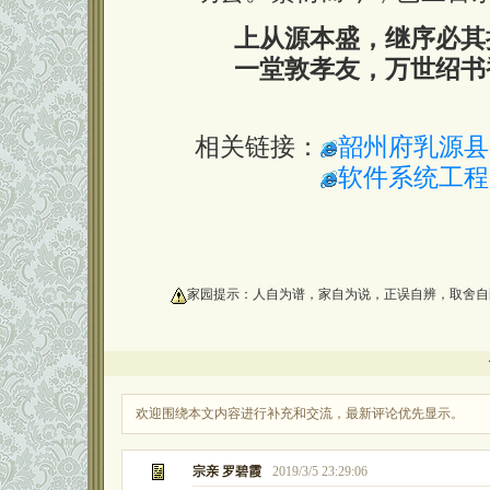
上从源本盛，继序必其
一堂敦孝友，万世绍书
相关链接：
韶州府乳源县
软件系统工程
oooooooooo
家园提示：人自为谱，家自为说，正误自辨，取舍自
欢迎围绕本文内容进行补充和交流，最新评论优先显示。
宗亲 罗碧霞
2019/3/5 23:29:06