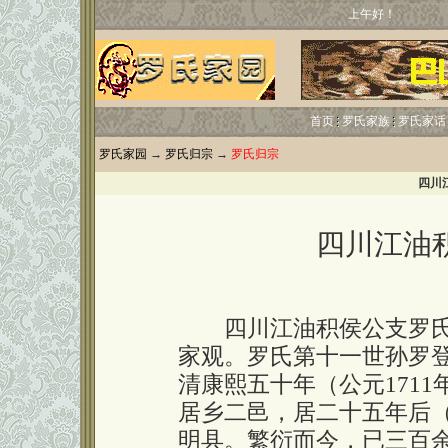
上午好！
首页
罗氏家族
罗氏家话
罗氏家园
→
罗氏归宗
→
罗氏归宗
四川
四川江油
四川江油积侯公支罗氏
家观。罗氏第十一世孙罗
清康熙五十年（公元171
居乡二邑，居二十五年后（
明县。繁衍而今，已三百