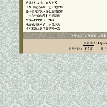
·
慈溪罗江罗氏白马嶴支系
·
江西《靖安县姓氏志》之罗姓
·
贵州都匀罗氏六保公后裔家谱
·
广东东莞南城英村罗氏源流
·
彭水与白龙罗氏一世祖
·
福建福州豫章罗氏宗谱源流
·
湖南湘潭龙泉罗氏楚芳公系
关于本站
家园首页
家园邮
家园地址：
https:/
家园创建：
罗良富
技术支