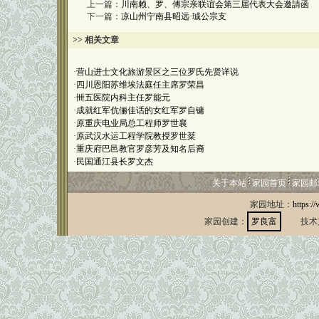
上一篇：
川南赖、罗、傅宗亲联谊会第三届代表大会邀請函
下一篇：
凉山州宁南县昭远·珹公宗支
>> 相关文章
·
营山进士文化旅游景区之三位罗氏先贤详说
·
四川恩阳苏维埃法庭任主席罗荣昌
·
卌五医院内科主任罗能元
·
成就红军伉俪佳话的女红军罗自镛
·
原重庆电业局总工程师罗世襄
·
原武汉水运工程学院教授罗世棻
·
重庆府巴邑教官罗彦芳及知名后裔
·
民国通江县长罗文杰
关于本站
家园首页
家园邮
家园地址：
https:/
家园创建：
罗良富
技术支