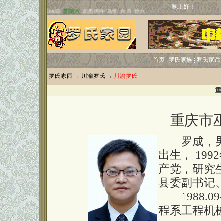
晚上好！
首页
罗氏家族
罗氏家话
罗氏家园
→
川渝罗氏
→
川渝罗氏
重
重庆市
罗成，男，
出生， 199
产党，研究
县委副书记
1988.09
程系工程机