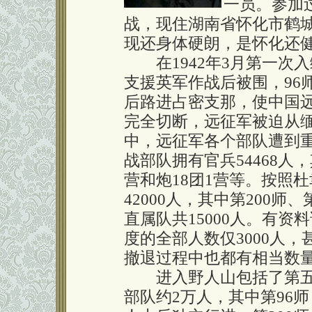
一员。参加
战，现住湖南省怀化市鹤城
现还身体硬朗，是怀化还
在1942年3月第一次入
支援英军作战后被围，96
后路进占密支那，使中国
完全切断，远征军被迫从
中，远征军各个部队遭到
战部队拥有官兵54468人
营和炮18团1营等。按照
42000人，其中第200师、
直属队共15000人。有资
度的全部人数仅3000人，
撤退过程中也都有相当数
进入野人山包括了第五军
部队约2万人，其中第96师（