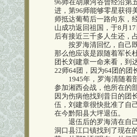
96师在胡康河谷曾经沿第
进，第96师能够零星获得美
师抵达葡萄后一路向东，
山成功返回祖国，于8月1
后有接近三千多人生还，
按罗海清回忆，自己既
那么他应该是跟随着军长
团长刘建章一命来看，到
22师64团，因为64团的
1945年，罗海清随着
参加湘西会战，他所在的
因为伤病他找到昔日的团长
伍，刘建章很快批准了自
在今黔阳县大坪退伍。
退伍后的罗海清在自己
洞口县江口镇找到了现在