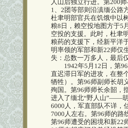
人山后独立行进。第200
1、2团等部则沿滇缅公路
杜聿明部官兵在饥饿中以
粮8日，赖空投地图方于5
空投的支援。此时，杜聿
粮药的支援下，经新平洋
明率领的军部和新22师仅
失：总数一万多人，最后
1942年5月12日，第
直迟滞日军的进攻，在整个
牺牲）。第96师副师长胡
殉国。第96师师长余韶，
进入了缅北“野人山”——胡
6000人，军直部队不详
7000人左右。第96师
第96师遭受的困境和新2