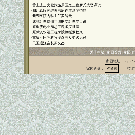
·
营山进士文化旅游景区之三位罗氏先贤详说
·
四川恩阳苏维埃法庭任主席罗荣昌
·
卌五医院内科主任罗能元
·
成就红军伉俪佳话的女红军罗自镛
·
原重庆电业局总工程师罗世襄
·
原武汉水运工程学院教授罗世棻
·
重庆府巴邑教官罗彦芳及知名后裔
·
民国通江县长罗文杰
关于本站
家园首页
家园邮
家园地址：
https:/
家园创建：
罗良富
技术支