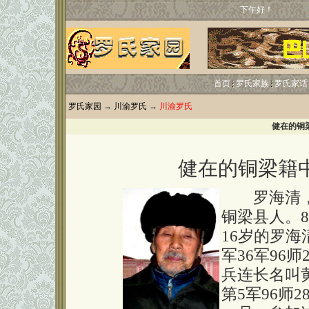
下午好！
首页
罗氏家族
罗氏家话
罗氏家园
→
川渝罗氏
→
川渝罗氏
健在的铜
健在的铜梁籍
罗海清，男
铜梁县人。8
16岁的罗
军36军96
兵连长名叫黄
第5军96师