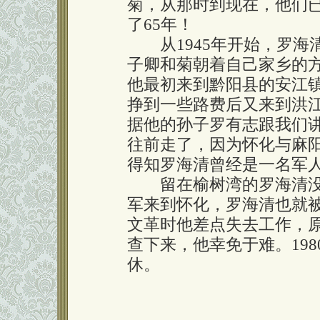
菊，从那时到现在，他们
了65年！
从1945年开始，罗海
子卿和菊朝着自己家乡的
他最初来到黔阳县的安江
挣到一些路费后又来到洪
据他的孙子罗有志跟我们
往前走了，因为怀化与麻
得知罗海清曾经是一名军
留在榆树湾的罗海清没能
军来到怀化，罗海清也就
文革时他差点失去工作，
查下来，他幸免于难。19
休。