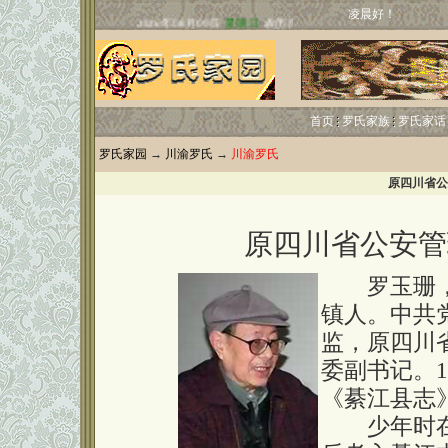
凌晨好！
首页
罗氏家族
罗氏家话
罗氏家园
→
川渝罗氏
→
川渝罗氏
原四川省公
原四川省公安管
罗玉珊，男
镇人。中共
监，原四川
委副书记。1
《綦江县志
少年时在