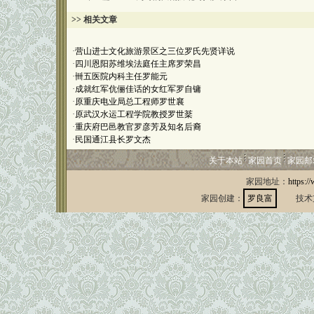
>> 相关文章
·
营山进士文化旅游景区之三位罗氏先贤详说
·
四川恩阳苏维埃法庭任主席罗荣昌
·
卌五医院内科主任罗能元
·
成就红军伉俪佳话的女红军罗自镛
·
原重庆电业局总工程师罗世襄
·
原武汉水运工程学院教授罗世棻
·
重庆府巴邑教官罗彦芳及知名后裔
·
民国通江县长罗文杰
关于本站
家园首页
家园邮
家园地址：
https:/
家园创建：
罗良富
技术支