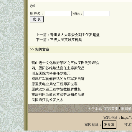
数
0
用户名：
密码：
上一篇：
青川县人大常委会副主任罗超盛
下一篇：
三级人民英雄罗树棠
>> 相关文章
·
营山进士文化旅游景区之三位罗氏先贤详说
·
四川恩阳苏维埃法庭任主席罗荣昌
·
卌五医院内科主任罗能元
·
成就红军伉俪佳话的女红军罗自镛
·
原重庆电业局总工程师罗世襄
·
原武汉水运工程学院教授罗世棻
·
重庆府巴邑教官罗彦芳及知名后裔
·
民国通江县长罗文杰
关于本站
家园首页
家园邮
家园地址：
https:/
家园创建：
罗良富
技术支