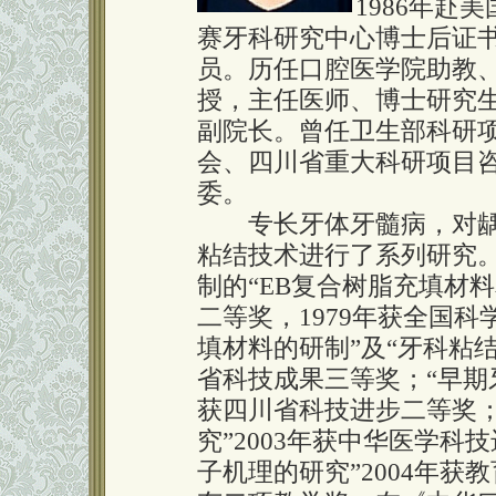
1986年赴
赛牙科研究中心博士后证书
员。历任口腔医学院助教、
授，主任医师、博士研究生导
副院长。曾任卫生部科研
会、四川省重大科研项目
委。
专长牙体牙髓病，对龋
粘结技术进行了系列研究
制的“EB复合树脂充填材料
二等奖，1979年获全国
填材料的研制”及“牙科粘结剂
省科技成果三等奖；“早期牙
获四川省科技进步二等奖
究”2003年获中华医学科
子机理的研究”2004年