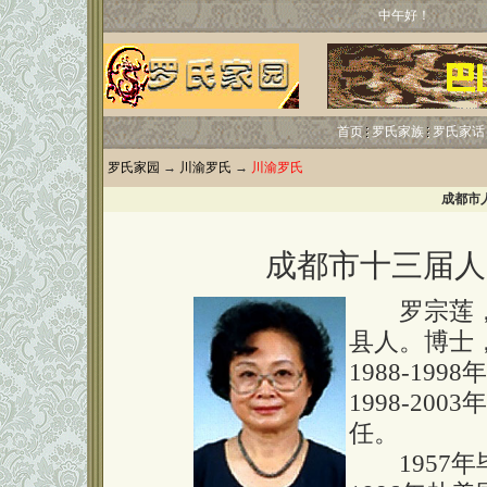
中午好！
首页
罗氏家族
罗氏家话
罗氏家园
→
川渝罗氏
→
川渝罗氏
成都市
成都市十三届人
罗宗莲，女
县人。博士
1988-1
1998-2
任。
1957年毕