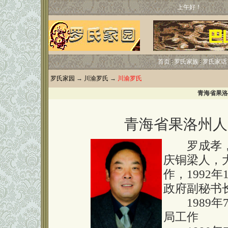
上午好！
首页
罗氏家族
罗氏家话
罗氏家园
→
川渝罗氏
→
川渝罗氏
青海省果洛
青海省果洛州人
罗成孝，男
庆铜梁人，大
作，1992
政府副秘书
1989年7
局工作