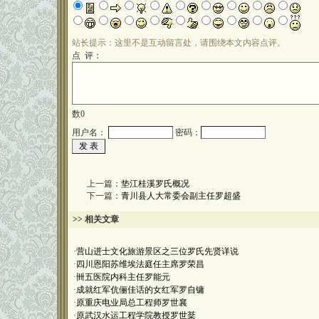
站长提示：这里不是互动留言处，请围绕本文内容点评。
点 评：
数
0
用户名：
密码：
上一篇：
垫江桂溪罗氏概况
下一篇：
青川县人大常委会副主任罗超盛
>> 相关文章
·
营山进士文化旅游景区之三位罗氏先贤详说
·
四川恩阳苏维埃法庭任主席罗荣昌
·
卌五医院内科主任罗能元
·
成就红军伉俪佳话的女红军罗自镛
·
原重庆电业局总工程师罗世襄
·
原武汉水运工程学院教授罗世棻