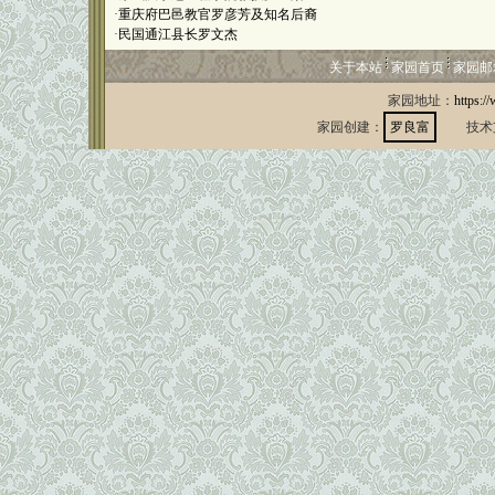
·
重庆府巴邑教官罗彦芳及知名后裔
·
民国通江县长罗文杰
关于本站
家园首页
家园邮
家园地址：
https:/
家园创建：
罗良富
技术支