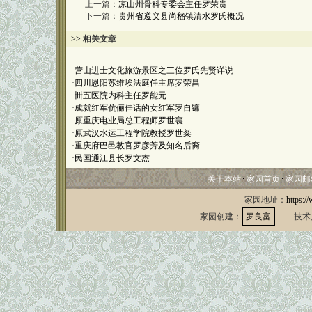
上一篇：
凉山州骨科专委会主任罗荣贵
下一篇：
贵州省遵义县尚嵇镇清水罗氏概况
>> 相关文章
·
营山进士文化旅游景区之三位罗氏先贤详说
·
四川恩阳苏维埃法庭任主席罗荣昌
·
卌五医院内科主任罗能元
·
成就红军伉俪佳话的女红军罗自镛
·
原重庆电业局总工程师罗世襄
·
原武汉水运工程学院教授罗世棻
·
重庆府巴邑教官罗彦芳及知名后裔
·
民国通江县长罗文杰
关于本站
家园首页
家园邮
家园地址：
https:/
家园创建：
罗良富
技术支