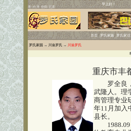
早上好！
首页
罗氏家族
罗氏家话
罗氏家园
→
川渝罗氏
→
川渝罗氏
重庆市丰
罗全良，男
武隆人。理
商管理专业研
年11月加
县长。
1988.09