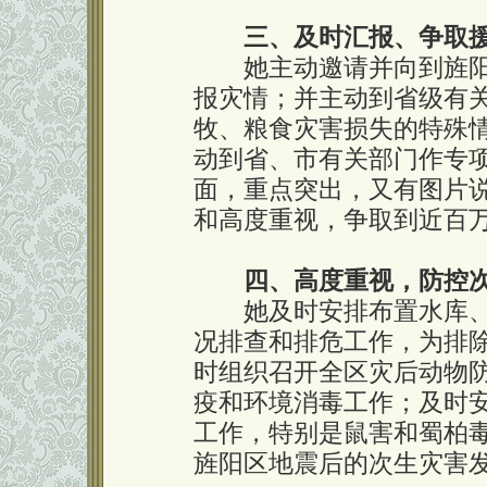
三、及时汇报、争取
她主动邀请并向到旌阳
报灾情；并主动到省级有
牧、粮食灾害损失的特殊
动到省、市有关部门作专
面，重点突出，又有图片
和高度重视，争取到近百
四、高度重视，防控
她及时安排布置水库、
况排查和排危工作，为排
时组织召开全区灾后动物
疫和环境消毒工作；及时
工作，特别是鼠害和蜀柏
旌阳区地震后的次生灾害