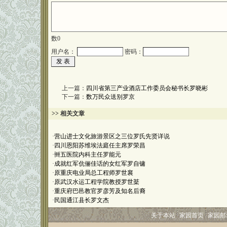
数
0
用户名：
密码：
上一篇：
四川省第三产业酒店工作委员会秘书长罗晓彬
下一篇：
数万民众送别罗京
>> 相关文章
·
营山进士文化旅游景区之三位罗氏先贤详说
·
四川恩阳苏维埃法庭任主席罗荣昌
·
卌五医院内科主任罗能元
·
成就红军伉俪佳话的女红军罗自镛
·
原重庆电业局总工程师罗世襄
·
原武汉水运工程学院教授罗世棻
·
重庆府巴邑教官罗彦芳及知名后裔
·
民国通江县长罗文杰
关于本站
家园首页
家园邮