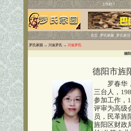
上午好！
首页
罗氏家族
罗氏家话
罗氏家园
→
川渝罗氏
→
川渝罗氏
德阳
德阳市旌
罗春华，女
三台人，19
参加工作，1
评审为高级
员，民革旌阳
旌阳区财政