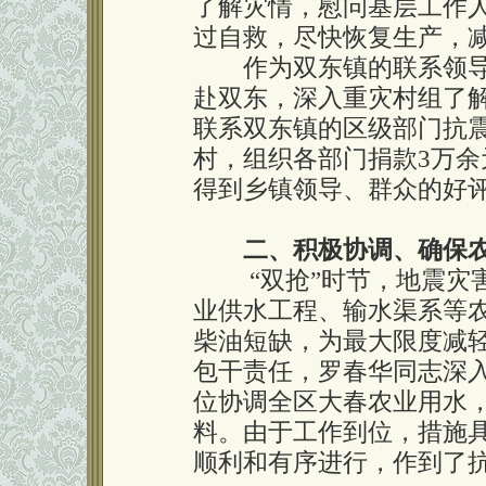
了解灾情，慰问基层工作
过自救，尽快恢复生产，
作为双东镇的联系领导
赴双东，深入重灾村组了
联系双东镇的区级部门抗
村，组织各部门捐款3万
得到乡镇领导、群众的好
二、积极协调、确保
“双抢”时节，地震灾害
业供水工程、输水渠系等
柴油短缺，为最大限度减
包干责任，罗春华同志深
位协调全区大春农业用水
料。由于工作到位，措施具
顺利和有序进行，作到了