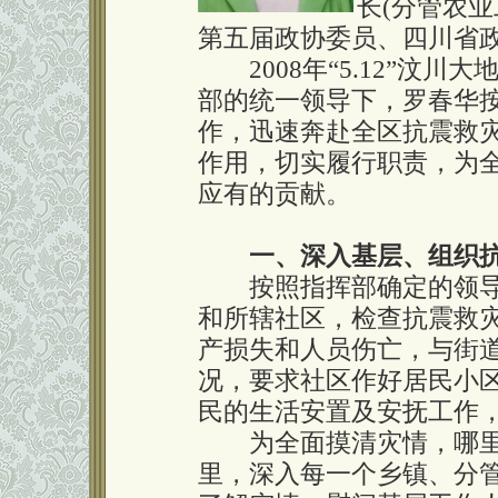
长(分管农
第五届政协委员、四川省
2008年“5.12”汶川
部的统一领导下，罗春华
作，迅速奔赴全区抗震救
作用，切实履行职责，为
应有的贡献。
一、深入基层、组织
按照指挥部确定的领导
和所辖社区，检查抗震救
产损失和人员伤亡，与街
况，要求社区作好居民小
民的生活安置及安抚工作
为全面摸清灾情，哪里
里，深入每一个乡镇、分