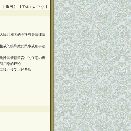
 【
返回
】 【字体：
大
中
小
】
人民共和国的各项有关法律法
接或间接导致的民事或刑事法
删除其管辖留言中的任意内容
引用您的评论
阅读并接受上述条款