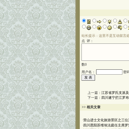
站长提示：这里不是互动留言
点 评：
数
0
用户名：
密
上一篇：
江苏省罗氏支派及
下一篇：
四川遂宁拦江罗布
>> 相关文章
·
营山进士文化旅游景区之三位
·
四川恩阳苏维埃法庭任主席罗