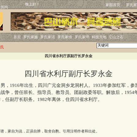
晚上好！
家园首页
罗氏家
首页
罗氏家族
罗氏家话
罗氏家传
罗氏家书
科技天地
它山之石
罗氏
四川省水利厅原副厅长罗永金
四川省水利厅副厅长罗永金
1916年出生，四川广元金洞乡龙洞村人。1933年参加红军，参
战争，曾任班长、指导员、教导员、团副政委等职。解放后，1954
，任副厅长职务。1982年离休，住四川省水利厅。
为谱，家自为说，正误自辨，取舍自酌。引用注明作者和出处。