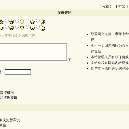
【
收藏
】 【
打印
】
发表评论
尊重网上道德，遵守中华
处，请围绕本文内容点评。
规
承担一切因您的行为而直
律责任
本站管理人员有权保留或
字
本站有权在网站内转载或
参与本评论即表明您已经
码：
源流概况
沟罗氏族谱
罗氏先贤详说
荣昌