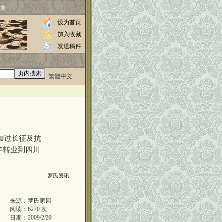
乘
设为首页
加入收藏
发送稿件
繁體中文
0000
加过长征及抗
年转业到四川
罗氏资讯
来源：
罗氏家园
阅读：
6270
次
日期：
2009/2/20