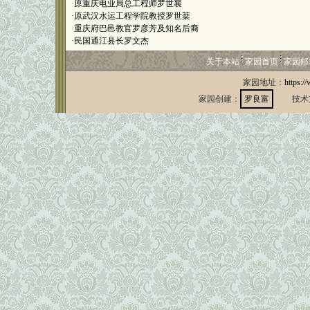
·
原重庆电业局总工程师罗世襄
·
原武汉水运工程学院教授罗世棻
·
重庆府巴邑教官罗彦芳及知名后裔
·
民国通江县长罗文杰
关于本站
家园首页
家园邮
家园地址：
https:/
家园创建：
罗良富
技术支