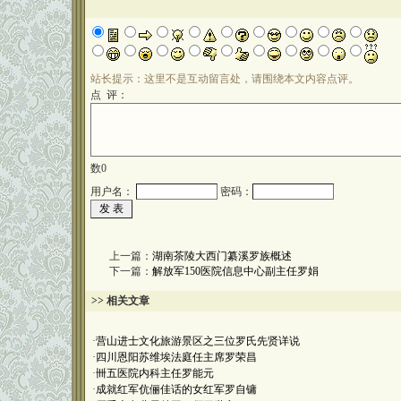
站长提示：这里不是互动留言处，请围绕本文内容点评。
点 评：
数
0
用户名：
密码：
上一篇：
湖南茶陵大西门纂溪罗族概述
下一篇：
解放军150医院信息中心副主任罗娟
>> 相关文章
·
营山进士文化旅游景区之三位罗氏先贤详说
·
四川恩阳苏维埃法庭任主席罗荣昌
·
卌五医院内科主任罗能元
·
成就红军伉俪佳话的女红军罗自镛