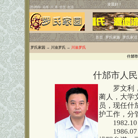
凌晨好！
首页
罗氏家族
罗氏家话
罗氏家园
→
川渝罗氏
→
川渝罗氏
什邡市
什邡市人民
罗文利，男
蔺人，大学文
员，现任什
护工作，分
1982.10
1986.07