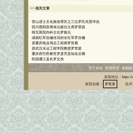
>> 相关文章
·
营山进士文化旅游景区之三位罗氏先贤详说
·
四川恩阳苏维埃法庭任主席罗荣昌
·
卌五医院内科主任罗能元
·
成就红军伉俪佳话的女红军罗自镛
·
原重庆电业局总工程师罗世襄
·
原武汉水运工程学院教授罗世棻
·
重庆府巴邑教官罗彦芳及知名后裔
·
民国通江县长罗文杰
关于本站
家园首页
家园邮
家园地址：
https:/
家园创建：
罗良富
技术支