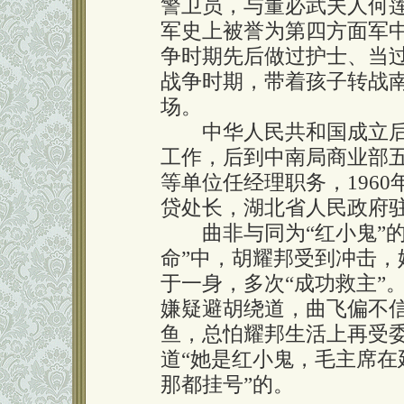
警卫员，与董必武夫人何
军史上被誉为第四方面军中
争时期先后做过护士、当
战争时期，带着孩子转战
场。
中华人民共和国成立后，
工作，后到中南局商业部
等单位任经理职务，196
贷处长，湖北省人民政府
曲非与同为“红小鬼”的
命”中，胡耀邦受到冲击，她
于一身，多次“成功救主”
嫌疑避胡绕道，曲飞偏不
鱼，总怕耀邦生活上再受委
道“她是红小鬼，毛主席
那都挂号”的。