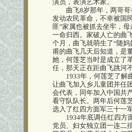
演员，表演艺术家。
曲飞8岁那年，两哥哥在
发动农民革命，不幸被国民
匪”家属也被抓去坐牢，
一命归西。家破人亡的曲
个月，曲飞就萌生了“随妈
甫的曲飞几天后知道，是
她，何莲芝当时是成立了
任，那天正在距曲飞跳河
1933年，何莲芝了解
让曲飞加入乡儿童团并任
会代表，同年加入中国共
看守队队长。两年后何莲
选入了红四方面军三十一
1934年底调任红四方
党员、妇女独立团一连二