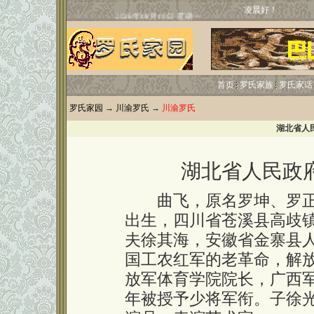
凌晨好！
首页
罗氏家族
罗氏家话
罗氏家园
→
川渝罗氏
→
川渝罗氏
湖北省人
湖北省人民政
曲飞，原名罗坤、罗正坤
出生，四川省苍溪县高歧
夫徐其海，安徽省金寨县人
国工农红军的老革命，解
放军体育学院院长，广西军
年被授予少将军衔。子徐