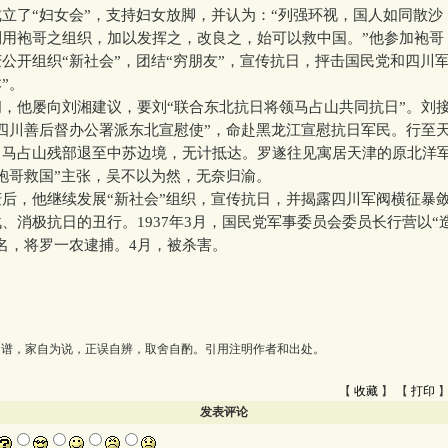
立了“妇女会”，支持妇女放脚，并认为：“列强环视，国人如同散沙
用袍哥之组织，加以发挥之，改良之，始可以救中国。”他参加袍哥，
公开组织“新社会”，团结“穷朋友”，宣传抗日，抨击国民党和四川军
”。
他屡向刘湘建议，要刘“联合东北抗日将领马占山共同抗日”。刘
四川善后督办公署派东北宣慰使”，命赴黑龙江宣慰抗日军民。行至
，马占山残部退至中苏边境，无计抵达。罗遂往见寓居天津的原北洋
袍哥救国”主张，吴不以为然，无奈归渝。
，他继续发展“新社会”组织，宣传抗日，并揭露四川军阀横征暴
、消极抗日的丑行。1937年3月，国民党军事委员会委员长行营以“
名，将罗一农逮捕。4月，被杀害。
为谱，家自为说，正误自辨，取舍自酌。引用注明作者和出处。
【
收藏
】 【
打印
】
发表评论