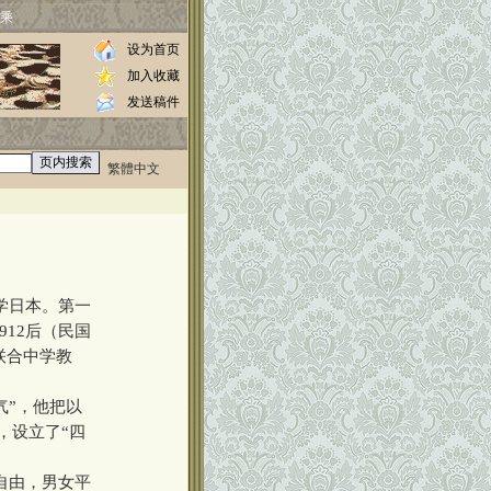
乘
设为首页
加入收藏
发送稿件
繁體中文
0000
学日本。第一
912后（民国
联合中学教
气”，他把以
，设立了“四
自由，男女平