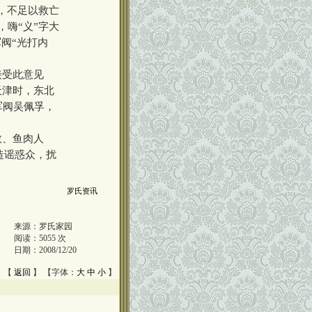
，不足以救亡
嗨“义”字大
阀“光打内
接受此意见
天津时，东北
军阀吴佩孚，
敛、鱼肉人
造谣惑众，扰
罗氏资讯
来源：
罗氏家园
阅读：
5055
次
日期：
2008/12/20
 【
返回
】 【字体：
大
中
小
】