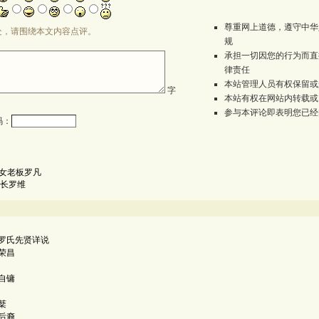
尊重网上道德，遵守中华
处，请围绕本文内容点评。
规
承担一切因您的行为而直
律责任
本站管理人员有权保留或
字
本站有权在网站内转载或
参与本评论即表明您已经
码：
的女老板罗凡
长罗维
罗氏先贤详说
荣昌
自镛
棻
后裔