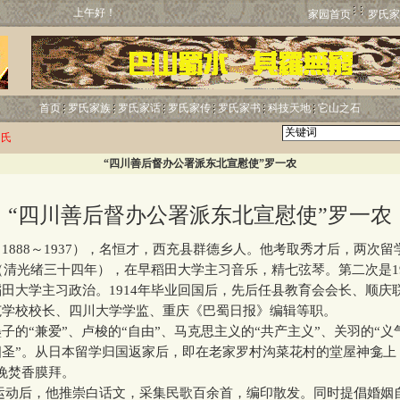
上午好！
家园首页
罗氏家
首页
罗氏家族
罗氏家话
罗氏家传
罗氏家书
科技天地
它山之石
罗氏
“四川善后督办公署派东北宣慰使”罗一农
“四川善后督办公署派东北宣慰使”罗一农
88～1937），名恒才，西充县群德乡人。他考取秀才后，两次留
年（清光绪三十四年），在早稻田大学主习音乐，精七弦琴。第二次是1
田大学主习政治。1914年毕业回国后，先后任县教育会会长、顺庆
范学校校长、四川大学学监、重庆《巴蜀日报》编辑等职。
“兼爱”、卢梭的“自由”、马克思主义的“共产主义”、关羽的“义
四圣”。从日本留学归国返家后，即在老家罗村沟菜花村的堂屋神龛上
晚焚香膜拜。
运动后，他推崇白话文，采集民歌百余首，编印散发。同时提倡婚姻