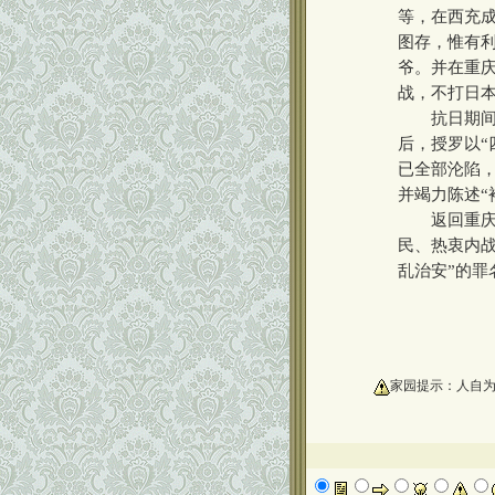
等，在西充成
图存，惟有利
爷。并在重庆
战，不打日本
抗日期间，
后，授罗以“
已全部沦陷
并竭力陈述“
返回重庆后
民、热衷内战
乱治安”的罪
oooooooooo
家园提示：人自