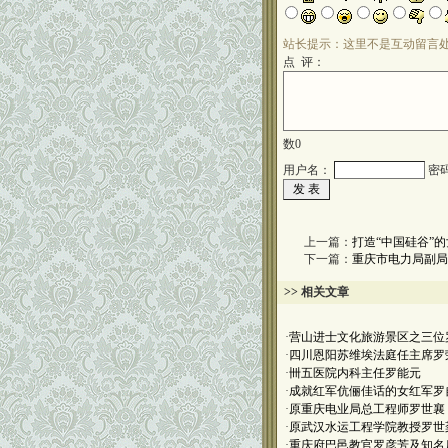
站长提示：这里不是互动留言
点 评：
数
0
用户名：
密
上一篇：
打造“中国硅谷”
下一篇：
重庆市电力局副局
>> 相关文章
·
营山进士文化旅游景区之三位
·
四川恩阳苏维埃法庭任主席罗
·
卌五医院内科主任罗能元
·
成就红军伉俪佳话的女红军罗
·
原重庆电业局总工程师罗世襄
·
原武汉水运工程学院教授罗世
·
重庆府巴邑教官罗彦芳及知名