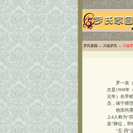
罗氏家园
→
川渝罗氏
→
川渝
罗一农（18
次是1908
元年）在早稻
员，保宁师
他崇尚墨子的
上4人称为“
圣”牌位，早
“五
·
四”